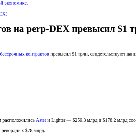
ой экономике.
EX)
гов на perp-DEX превысил $1 
бессрочных контрактов
превысил $1 трлн, свидетельствуют да
ом расположились
Aster
и Lighter — $259,3 млрд и $178,2 млрд со
 рекордных $78 млрд.