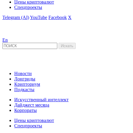
Цены криптовалют
Спецпроекты
Telegram (AI)
YouTube
Facebook
X
En
Новости
Лонгриды
Крипториум
Подкасты
Искусственный интеллект
Дайджест месяца
Корпораты
Цены криптовалют
Спецпроекты