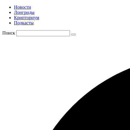
Новости
Лонгриды
Крипториум
Подкасты
Поиск