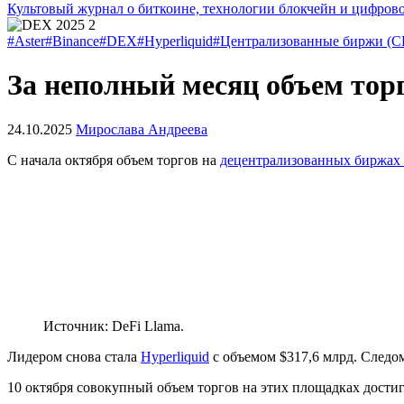
Культовый журнал о биткоине, технологии блокчейн и цифров
#Aster
#Binance
#DEX
#Hyperliquid
#Централизованные биржи (C
За неполный месяц объем тор
24.10.2025
Мирослава Андреева
С начала октября объем торгов на
децентрализованных биржах 
Источник: DeFi Llama.
Лидером снова стала
Hyperliquid
с объемом $317,6 млрд. След
10 октября совокупный объем торгов на этих площадках достиг