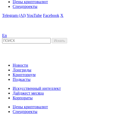
Цены криптовалют
Спецпроекты
Telegram (AI)
YouTube
Facebook
X
En
Новости
Лонгриды
Крипториум
Подкасты
Искусственный интеллект
Дайджест месяца
Корпораты
Цены криптовалют
Спецпроекты