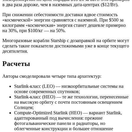
в два раза дороже, чем в наземных дата-центрах ($12/Вт).
При снижении себестоимости доставки вдвое стоимость
«космической» энергии сравняется с наземной. При $500 за
килограмм «космическая» энергия станет дешевле примерно
на 30%, при $100/кг — на 50%.
Многоразовые корабли Starship с дозаправкой на орбите могут
сделать такие показатели достижимыми уже в конце текущего
десятилетия.
Расчеты
Авторы смоделировали четыре типа архитектур:
Starlink-класс (
LEO
) — низкоорбитальные системы на
основе современных спутников;
Starlink-класс (
HEO
) — те же технологии, перенесенные
на высокую орбиту с почти постоянным освещением
Солнцем;
Compute-Optimized Starlink (HEO) — вариант Starlink,
адаптированный под вычисления: прежние
фотогальванические панели и радиаторы, но
облегченные конструкции и большее отношение