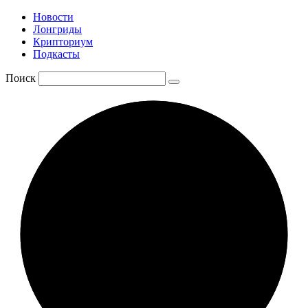
Новости
Лонгриды
Крипториум
Подкасты
Поиск