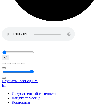
×1
Слушать ForkLog FM
En
Искусственный интеллект
Дайджест месяца
Корпораты