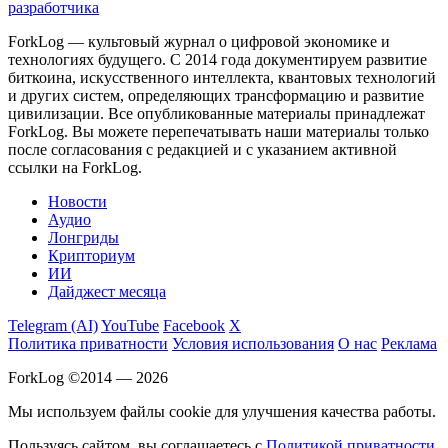
разработчика
ForkLog — культовый журнал о цифровой экономике и
технологиях будущего. С 2014 года документируем развитие
биткоина, искусственного интеллекта, квантовых технологий
и других систем, определяющих трансформацию и развитие
цивилизации.
Все опубликованные материалы принадлежат
ForkLog. Вы можете перепечатывать наши материалы только
после согласования с редакцией и с указанием активной
ссылки на ForkLog.
Новости
Аудио
Лонгриды
Крипториум
ИИ
Дайджест месяца
Telegram (AI)
YouTube
Facebook
X
Политика приватности
Условия использования
О нас
Реклама
ForkLog ©2014 — 2026
Мы используем файлы cookie для улучшения качества работы.
Пользуясь сайтом, вы соглашаетесь с
Политикой приватности
.