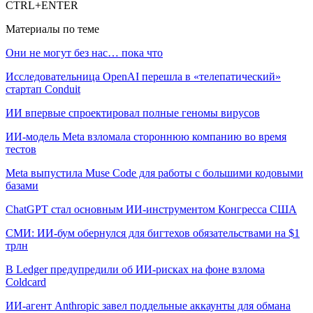
CTRL+ENTER
Материалы по теме
Они не могут без нас… пока что
Исследовательница OpenAI перешла в «телепатический»
стартап Conduit
ИИ впервые спроектировал полные геномы вирусов
ИИ-модель Meta взломала стороннюю компанию во время
тестов
Meta выпустила Muse Code для работы с большими кодовыми
базами
ChatGPT стал основным ИИ-инструментом Конгресса США
СМИ: ИИ-бум обернулся для бигтехов обязательствами на $1
трлн
В Ledger предупредили об ИИ-рисках на фоне взлома
Coldcard
ИИ-агент Anthropic завел поддельные аккаунты для обмана