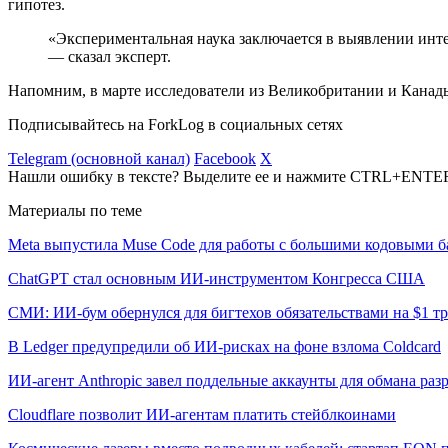
гипотез.
«Экспериментальная наука заключается в выявлении инт
— сказал эксперт.
Напомним, в марте исследователи из Великобритании и Кана
Подписывайтесь на ForkLog в социальных сетях
Telegram (основной канал)
Facebook
X
Нашли ошибку в тексте? Выделите ее и нажмите CTRL+ENTE
Материалы по теме
Meta выпустила Muse Code для работы с большими кодовыми б
ChatGPT стал основным ИИ-инструментом Конгресса США
СМИ: ИИ-бум обернулся для бигтехов обязательствами на $1 т
В Ledger предупредили об ИИ-рисках на фоне взлома Coldcard
ИИ-агент Anthropic завел поддельные аккаунты для обмана раз
Cloudflare позволит ИИ-агентам платить стейблкоинами