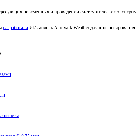
ересующих переменных и проведении систематических эксперим
ды
разработали
ИИ-модель Aardvark Weather для прогнозирования
R
азами
рлн
работчика