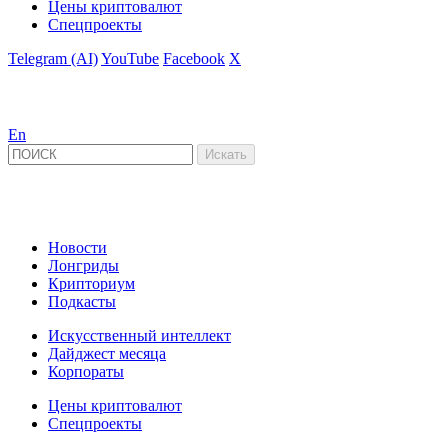
Цены криптовалют
Спецпроекты
Telegram (AI)
YouTube
Facebook
X
En
Новости
Лонгриды
Крипториум
Подкасты
Искусственный интеллект
Дайджест месяца
Корпораты
Цены криптовалют
Спецпроекты