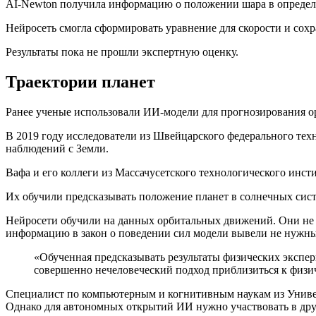
AI-Newton получила информацию о положении шара в определе
Нейросеть смогла сформировать уравнение для скорости и сохр
Результаты пока не прошли экспертную оценку.
Траектории планет
Ранее ученые использовали ИИ-модели для прогнозирования ор
В 2019 году исследователи из Швейцарского федерального тех
наблюдений с Земли.
Вафа и его коллеги из Массачусетского технологического инс
Их обучили предсказывать положение планет в солнечных систе
Нейросети обучили на данных орбитальных движений. Они не с
информацию в закон о поведении сил модели вывели не нужный
«Обученная предсказывать результаты физических экспе
совершенно нечеловеческий подход приблизиться к физи
Специалист по компьютерным и когнитивным наукам из Универс
Однако для автономных открытий ИИ нужно участвовать в дру