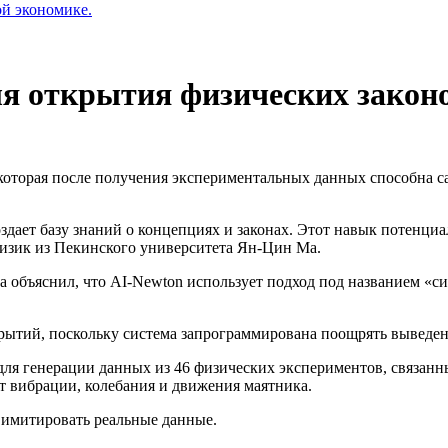
ой экономике.
я открытия физических закон
 которая после получения экспериментальных данных способна 
здает базу знаний о концепциях и законах. Этот навык потенц
физик из Пекинского университета Ян-Цин Ма.
 объяснил, что AI-Newton использует подход под названием «с
рытий, поскольку система запрограммирована поощрять выведе
 для генерации данных из 46 физических экспериментов, связа
т вибрации, колебания и движения маятника.
 имитировать реальные данные.