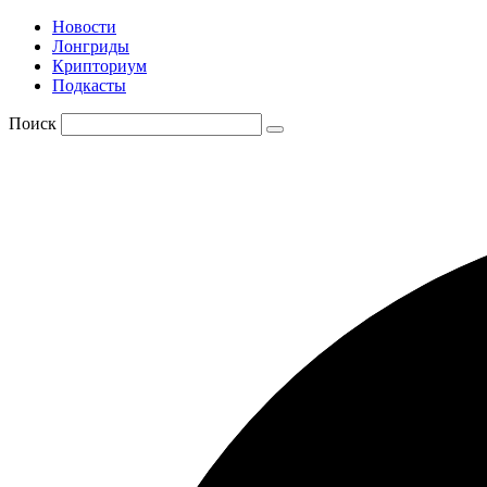
Новости
Лонгриды
Крипториум
Подкасты
Поиск