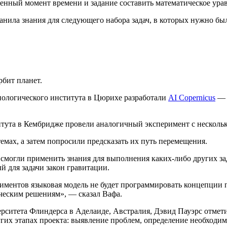
нный момент времени и задание составить математическое урав
анила знания для следующего набора задач, в которых нужно бы
бит планет.
нологического института в Цюрихе разработали
AI Copernicus
— н
титута в Кембридже провели аналогичный эксперимент с несколь
мах, а затем попросили предсказать их путь перемещения.
могли применить знания для выполнения каких-либо других зад
 для задачи закон гравитации.
риментов языковая модель не будет программировать концепции 
ческим решениям», — сказал Вафа.
итета Флиндерса в Аделаиде, Австралия, Дэвид Пауэрс отметил
гих этапах проекта: выявление проблем, определение необходи