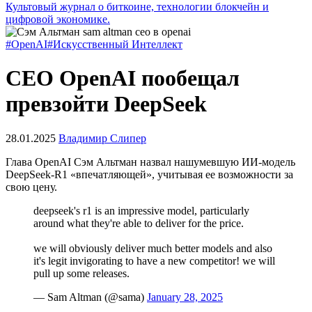
Культовый журнал о биткоине, технологии блокчейн и
цифровой экономике.
#OpenAI
#Искусственный Интеллект
CEO OpenAI пообещал
превзойти DeepSeek
28.01.2025
Владимир Слипер
Глава OpenAI Сэм Альтман назвал нашумевшую ИИ-модель
DeepSeek-R1 «впечатляющей», учитывая ее возможности за
свою цену.
deepseek's r1 is an impressive model, particularly
around what they're able to deliver for the price.
we will obviously deliver much better models and also
it's legit invigorating to have a new competitor! we will
pull up some releases.
— Sam Altman (@sama)
January 28, 2025