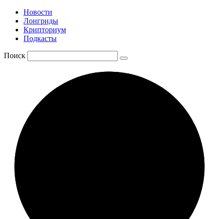
Новости
Лонгриды
Крипториум
Подкасты
Поиск