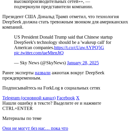
высокопроизводительных сетей»», —
подчеркнули представители компании.
Президент США Дональд Трамп отметил, что технология
DeepSeek должна стать тревожным звонком для американских
компаний.
US President Donald Trump said that Chinese startup
DeepSeek's technology should be a 'wakeup call' for
American companies.
https://t.co/cUawAYPQ5G
pic.twitter.com/taeMtenJtQ
— Sky News (@SkyNews)
January 28, 2025
Ранее эксперты
назвали
ажиотаж вокруг DeepSeek
преждевременным.
Подписывайтесь на ForkLog в социальных сетях
Telegram (основной канал)
Facebook
X
Нашли ошибку в тексте? Выделите ее и нажмите
CTRL+ENTER
Материалы по теме
Они не могут без нас… пока что