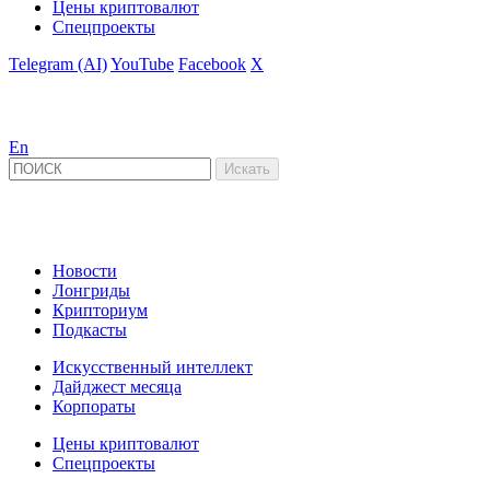
Цены криптовалют
Спецпроекты
Telegram (AI)
YouTube
Facebook
X
En
Новости
Лонгриды
Крипториум
Подкасты
Искусственный интеллект
Дайджест месяца
Корпораты
Цены криптовалют
Спецпроекты