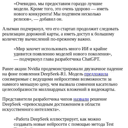
«Очевидно, мы предоставим гораздо лучшие
модели. Кроме того, это очень здорово — иметь
нового конкурента! Мы подтянем несколько
релизов», — добавил он.
Альтман подчеркнул, что его стартап продолжит следовать
реализации дорожной карты, а иметь доступ к большому
количеству вычислений по-прежнему важно.
«Мир захочет использовать много ИИ и крайне
удивится появлению моделей нового поколения»,
— подчеркнул глава разработчика ChatGPT.
Ранее акции Nvidia продемонстрировали двузначное падение
на фоне появления DeepSeek-R1. Модель
предложила
соизмеримые с ведущими нейросетями возможности за
намного меньшую цену, чем вызвала сомнения касательно
целесообразности миллиардных вложений в видеокарты.
Представители разработчика чипов
назвали
решение
DeepSeek «превосходным достижением в области
искусственного интеллекта».
«Работа DeepSeek иллюстрирует, как можно
создавать новые нейросети с помощью метода
Test