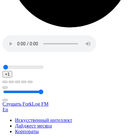
×1
Слушать ForkLog FM
En
Искусственный интеллект
Дайджест месяца
Корпораты