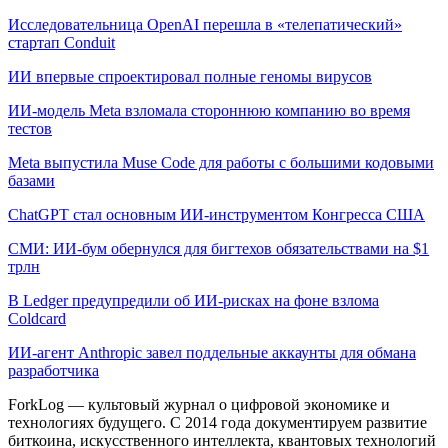
Исследовательница OpenAI перешла в «телепатический»
стартап Conduit
ИИ впервые спроектировал полные геномы вирусов
ИИ-модель Meta взломала стороннюю компанию во время
тестов
Meta выпустила Muse Code для работы с большими кодовыми
базами
ChatGPT стал основным ИИ-инструментом Конгресса США
СМИ: ИИ-бум обернулся для бигтехов обязательствами на $1
трлн
В Ledger предупредили об ИИ-рисках на фоне взлома
Coldcard
ИИ-агент Anthropic завел поддельные аккаунты для обмана
разработчика
ForkLog — культовый журнал о цифровой экономике и
технологиях будущего. С 2014 года документируем развитие
биткоина, искусственного интеллекта, квантовых технологий