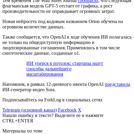
Тем временем The Wall Street Journal
сообщило
, что следующая
флагманская модель GPT-5 отстает от графика, а рост
производительности не оправдывает огромных затрат.
Новая нейросеть под кодовым названием Orion обучена на
огромном количестве данных.
Также сообщается, что OpenAI в ходе обучения ИИ полагалась
не только на общедоступную информацию и
лицензированные соглашения. Применялись в том числе
синтетические данные, созданные o1.
ИИ уперся в потолок: стартапы ищут
способы дальнейшего
масштабирования
Напомним, в рамках 12-дневного ивента OpenAI
представила
ИИ-генератор видео Sora.
Подписывайтесь на ForkLog в социальных сетях
Telegram (основной канал)
Facebook
X
Нашли ошибку в тексте? Выделите ее и нажмите
CTRL+ENTER
Материалы по теме