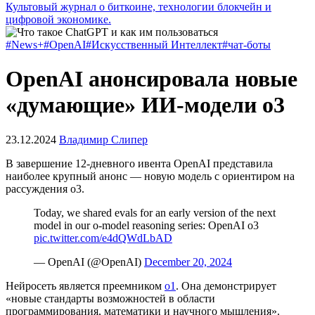
Культовый журнал о биткоине, технологии блокчейн и
цифровой экономике.
#News+
#OpenAI
#Искусственный Интеллект
#чат-боты
OpenAI анонсировала новые
«думающие» ИИ-модели o3
23.12.2024
Владимир Слипер
В завершение 12-дневного ивента OpenAI представила
наиболее крупный анонс — новую модель с ориентиром на
рассуждения o3.
Today, we shared evals for an early version of the next
model in our o-model reasoning series: OpenAI o3
pic.twitter.com/e4dQWdLbAD
— OpenAI (@OpenAI)
December 20, 2024
Нейросеть является преемником
o1
. Она демонстрирует
«новые стандарты возможностей в области
программирования, математики и научного мышления».