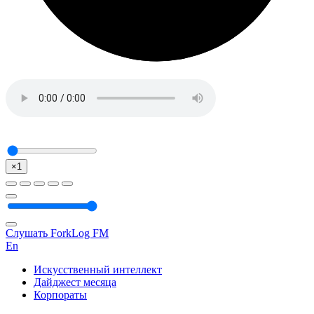
×1
Слушать ForkLog FM
En
Искусственный интеллект
Дайджест месяца
Корпораты