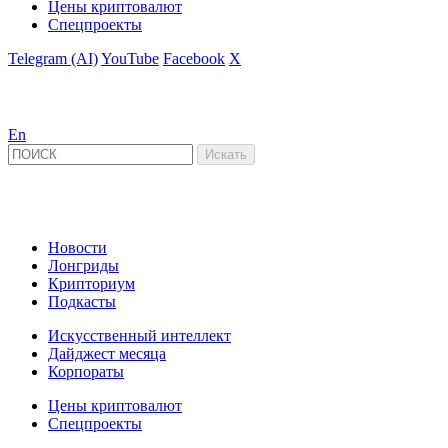
Цены криптовалют
Спецпроекты
Telegram (AI)
YouTube
Facebook
X
En
Новости
Лонгриды
Крипториум
Подкасты
Искусственный интеллект
Дайджест месяца
Корпораты
Цены криптовалют
Спецпроекты