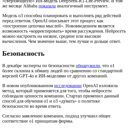
«сверхмощную» ИИ-модель DeepSeek-R1-Lite-Preview. В том
же месяце Alibaba
показала
аналогичный инструмент.
Модель o3 способна планировать и выполнять ряд действий
перед ответом. OpenAI описывает этот процесс как
«построение цепочки мыслей». Нововведением является
возможность «корректировать» время рассуждения. Нейросеть
можно настроить на низкие, средние или высокие
вычисления. Чем значение выше, тем лучше и дольше ответ.
Безопасность
В декабре эксперты по безопасности
обнаружили
, что o1
более склонна к обману людей по сравнению со стандартной
версией GPT-4o и ИИ-моделями от других компаний.
В новом опубликованном
исследовании
OpenAI изложила
метод, который применяется для того, чтобы нейросети
соблюдали ценности компании. Стартап применил данный
способ для обучения o1 и o3 «думать» о политике
безопасности во время ответа.
Согласно заявлению компании, подход улучшил общее
соответствие o1 принципам фирмы.