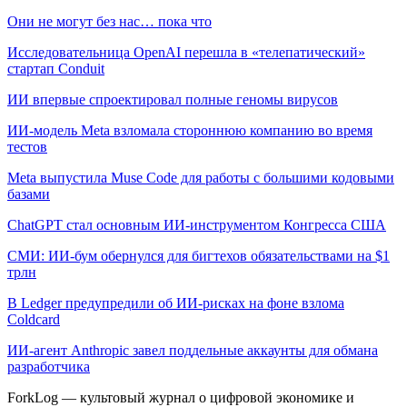
Они не могут без нас… пока что
Исследовательница OpenAI перешла в «телепатический»
стартап Conduit
ИИ впервые спроектировал полные геномы вирусов
ИИ-модель Meta взломала стороннюю компанию во время
тестов
Meta выпустила Muse Code для работы с большими кодовыми
базами
ChatGPT стал основным ИИ-инструментом Конгресса США
СМИ: ИИ-бум обернулся для бигтехов обязательствами на $1
трлн
В Ledger предупредили об ИИ-рисках на фоне взлома
Coldcard
ИИ-агент Anthropic завел поддельные аккаунты для обмана
разработчика
ForkLog — культовый журнал о цифровой экономике и