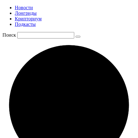
Новости
Лонгриды
Крипториум
Подкасты
Поиск