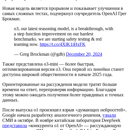
Новая модель является прорывом и показывает улучшения в
самых сложных тестах, подчеркнул соучредитель OpenAI Грег
Брокман.
o3, our latest reasoning model, is a breakthrough, with
a step function improvement on our hardest
benchmarks. we are starting safety testing & red
teaming now.
https://t.co/4XlK1iHxFK
— Greg Brockman (@gdb)
December 20, 2024
Также представлена o3-mini — более быстрая,
оптимизированная версия o3. Она первой из линейки станет
доступна широкой общественности в начале 2025 года.
Ориентированные на рассуждения модели тратят больше
времени на ответ, перепроверяя информацию. Благодаря
этому можно ожидать получения более правдивых и точных
данных.
После выпуска o1 произошел взрыв «думающих нейросетей».
Google начала разработку аналогичного решения,
узнали
СМИ в октябре. В ноябре китайская лаборатория DeepSeek
представила
«конкурента o1 от OpenAI» — рассуждающую