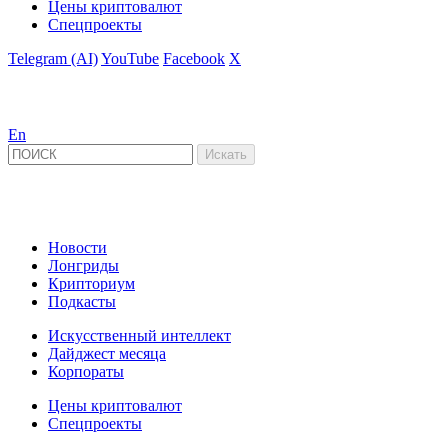
Цены криптовалют
Спецпроекты
Telegram (AI)
YouTube
Facebook
X
En
Новости
Лонгриды
Крипториум
Подкасты
Искусственный интеллект
Дайджест месяца
Корпораты
Цены криптовалют
Спецпроекты