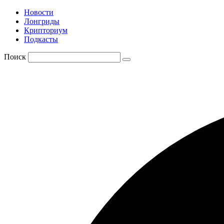
Новости
Лонгриды
Крипториум
Подкасты
Поиск