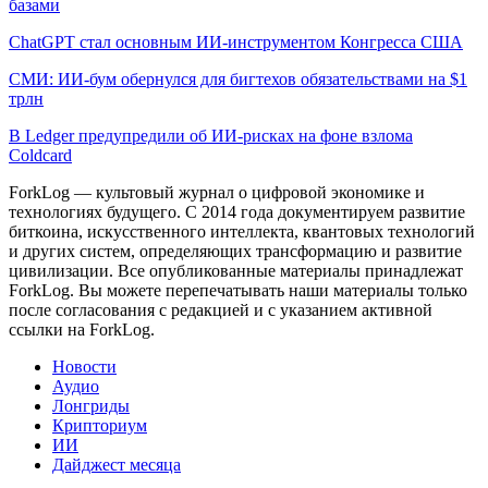
базами
ChatGPT стал основным ИИ-инструментом Конгресса США
СМИ: ИИ-бум обернулся для бигтехов обязательствами на $1
трлн
В Ledger предупредили об ИИ-рисках на фоне взлома
Coldcard
ForkLog — культовый журнал о цифровой экономике и
технологиях будущего. С 2014 года документируем развитие
биткоина, искусственного интеллекта, квантовых технологий
и других систем, определяющих трансформацию и развитие
цивилизации.
Все опубликованные материалы принадлежат
ForkLog. Вы можете перепечатывать наши материалы только
после согласования с редакцией и с указанием активной
ссылки на ForkLog.
Новости
Аудио
Лонгриды
Крипториум
ИИ
Дайджест месяца