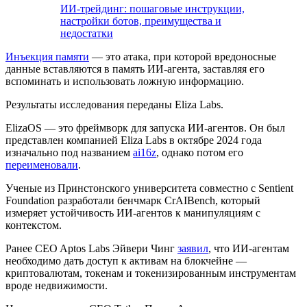
ИИ-трейдинг: пошаговые инструкции,
настройки ботов, преимущества и
недостатки
Инъекция памяти
— это атака, при которой вредоносные
данные вставляются в память ИИ-агента, заставляя его
вспоминать и использовать ложную информацию.
Результаты исследования переданы Eliza Labs.
ElizaOS — это фреймворк для запуска ИИ-агентов. Он был
представлен компанией Eliza Labs в октябре 2024 года
изначально под названием
ai16z
, однако потом его
переименовали
.
Ученые из Принстонского университета совместно с Sentient
Foundation разработали бенчмарк CrAIBench, который
измеряет устойчивость ИИ-агентов к манипуляциям с
контекстом.
Ранее CEO Aptos Labs Эйвери Чинг
заявил
, что ИИ-агентам
необходимо дать доступ к активам на блокчейне —
криптовалютам, токенам и токенизированным инструментам
вроде недвижимости.