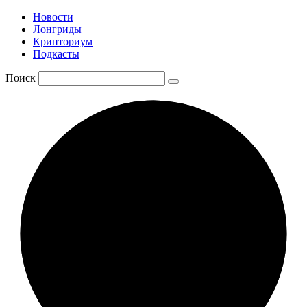
Новости
Лонгриды
Крипториум
Подкасты
Поиск