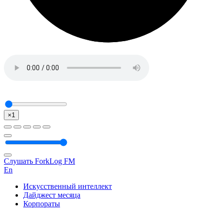
×1
Слушать ForkLog FM
En
Искусственный интеллект
Дайджест месяца
Корпораты