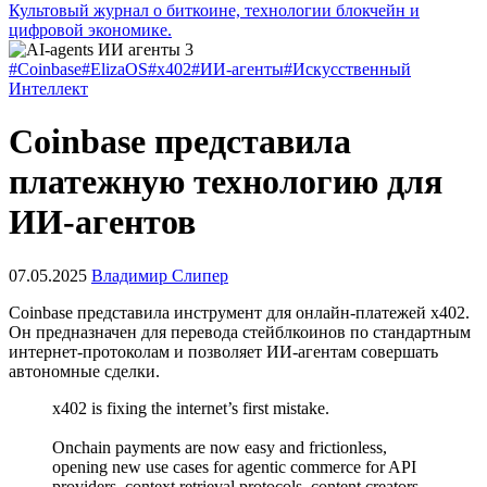
Культовый журнал о биткоине, технологии блокчейн и
цифровой экономике.
#Coinbase
#ElizaOS
#x402
#ИИ-агенты
#Искусственный
Интеллект
Coinbase представила
платежную технологию для
ИИ-агентов
07.05.2025
Владимир Слипер
Coinbase представила инструмент для онлайн-платежей x402.
Он предназначен для перевода стейблкоинов по стандартным
интернет-протоколам и позволяет ИИ-агентам совершать
автономные сделки.
x402 is fixing the internet’s first mistake.
Onchain payments are now easy and frictionless,
opening new use cases for agentic commerce for API
providers, context retrieval protocols, content creators,