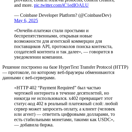
and more.
pic.twitter.com/iC1edIOALU
— Coinbase Developer Platform?️ (@CoinbaseDev)
May 6, 2025
«Ончейн-платежи стали простыми и
беспрепятственными, открывая новые
возможности для агентской коммерции для
поставщиков
API
, протоколов поиска контекста,
создателей контента и так далее», — говорится в
уведомлении компании.
Решение построено на базе HyperText Transfer Protocol (HTTP)
— протоколе, по которому веб-браузеры обмениваются
данными с веб-серверами.
«HTTP 402 “Payment Required” был частью
чертежей интернета в течение десятилетий, но
никогда не использовался. x402 превращает этот
статус-код 402 в реальный платежный слой: любой
сервер может запросить оплату, а клиент (человек
или агент) — ответить цифровыми долларами, то
есть стабильными монетами, такими как USDC»,
— добавила биржа.