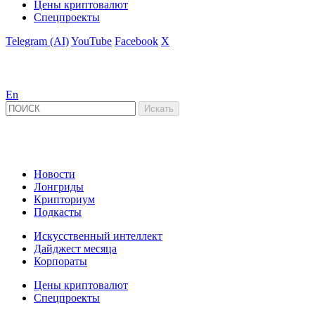
Цены криптовалют
Спецпроекты
Telegram (AI)
YouTube
Facebook
X
En
Новости
Лонгриды
Крипториум
Подкасты
Искусственный интеллект
Дайджест месяца
Корпораты
Цены криптовалют
Спецпроекты