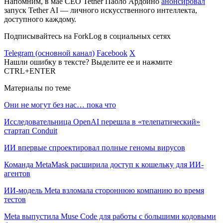
Напомним, в мае CEO Tether Паоло Ардоино
анонсировал
запуск Tether AI — личного искусственного интеллекта,
доступного каждому.
Подписывайтесь на ForkLog в социальных сетях
Telegram (основной канал)
Facebook
X
Нашли ошибку в тексте? Выделите ее и нажмите
CTRL+ENTER
Материалы по теме
Они не могут без нас… пока что
Исследовательница OpenAI перешла в «телепатический»
стартап Conduit
ИИ впервые спроектировал полные геномы вирусов
Команда MetaMask расширила доступ к кошельку для ИИ-
агентов
ИИ-модель Meta взломала стороннюю компанию во время
тестов
Meta выпустила Muse Code для работы с большими кодовыми