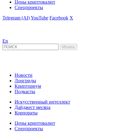
Цены криптовалют
Спецпроекты
Telegram (AI)
YouTube
Facebook
X
En
Новости
Лонгриды
Крипториум
Подкасты
Искусственный интеллект
Дайджест месяца
Корпораты
Цены криптовалют
Спецпроекты