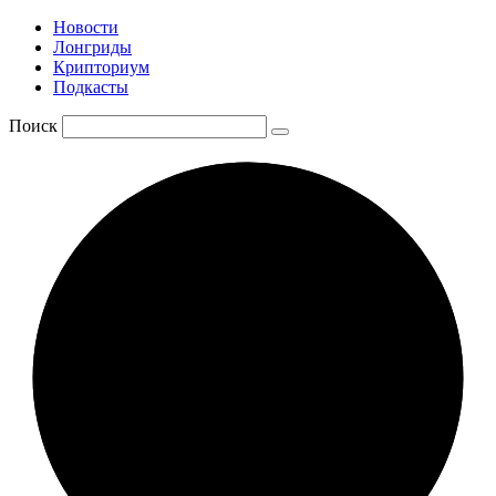
Новости
Лонгриды
Крипториум
Подкасты
Поиск