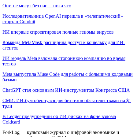
Они не могут без нас… пока что
Исследовательница OpenAI перешла в «телепатический»
стартап Conduit
ИИ впервые спроектировал полные геномы вирусов
Команда MetaMask расширила доступ к кошельку для ИИ-
агентов
ИИ-модель Meta взломала стороннюю компанию во время
тестов
Meta выпустила Muse Code для работы с большими кодовыми
базами
ChatGPT стал основным ИИ-инструментом Конгресса США
СМИ: ИИ-бум обернулся для бигтехов обязательствами на $1
трлн
В Ledger предупредили об ИИ-рисках на фоне взлома
Coldcard
ForkLog — культовый журнал о цифровой экономике и