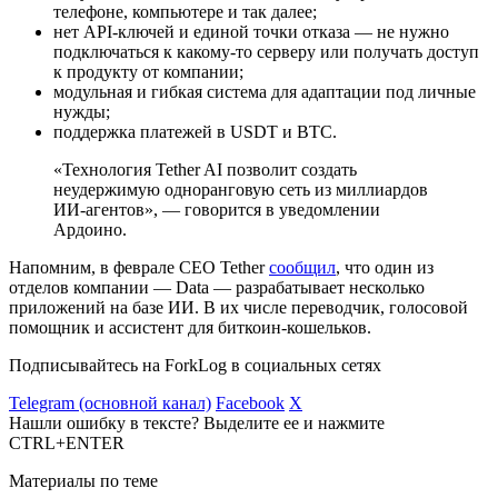
телефоне, компьютере и так далее;
нет API-ключей и единой точки отказа — не нужно
подключаться к какому-то серверу или получать доступ
к продукту от компании;
модульная и гибкая система для адаптации под личные
нужды;
поддержка платежей в USDT и BTC.
«Технология Tether AI позволит создать
неудержимую одноранговую сеть из миллиардов
ИИ-агентов», — говорится в уведомлении
Ардоино.
Напомним, в феврале CEO Tether
сообщил
, что один из
отделов компании — Data — разрабатывает несколько
приложений на базе ИИ. В их числе переводчик, голосовой
помощник и ассистент для биткоин-кошельков.
Подписывайтесь на ForkLog в социальных сетях
Telegram (основной канал)
Facebook
X
Нашли ошибку в тексте? Выделите ее и нажмите
CTRL+ENTER
Материалы по теме