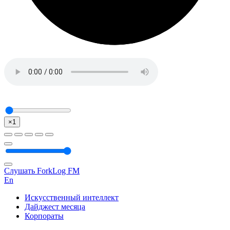
×1
Слушать ForkLog FM
En
Искусственный интеллект
Дайджест месяца
Корпораты