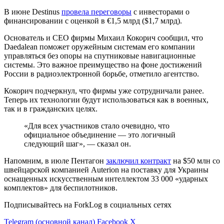
В июне Destinus
провела переговоры
с инвесторами о
финансировании с оценкой в €1,5 млрд ($1,7 млрд).
Основатель и CEO фирмы Михаил Кокорич сообщил, что
Daedalean поможет оружейным системам его компании
управляться без опоры на спутниковые навигационные
системы. Это важное преимущество на фоне достижений
России в радиоэлектронной борьбе, отметило агентство.
Кокорич подчеркнул, что фирмы уже сотрудничали ранее.
Теперь их технологии будут использоваться как в военных,
так и в гражданских целях.
«Для всех участников стало очевидно, что
официальное объединение — это логичный
следующий шаг», — сказал он.
Напомним, в июле Пентагон
заключил контракт
на $50 млн со
швейцарской компанией Auterion на поставку для Украины
оснащенных искусственным интеллектом 33 000 «ударных
комплектов» для беспилотников.
Подписывайтесь на ForkLog в социальных сетях
Telegram (основной канал)
Facebook
X