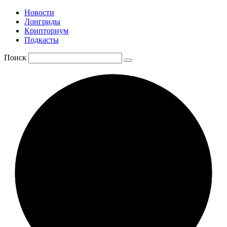
Новости
Лонгриды
Крипториум
Подкасты
Поиск