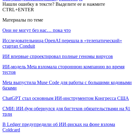
Нашли ошибку в тексте? Выделите ее и нажмите
CTRL+ENTER
Материалы по теме
Они не могут без нас… пока что
Исследовательница OpenAI перешла в «телепатический»
стартап Conduit
ИИ впервые спроектировал полные геномы вирусов
ИИ-модель Meta взломала стороннюю компанию во время
тестов
Meta выпустила Muse Code для работы с большими кодовыми
базами
ChatGPT стал основным ИИ-инструментом Конгресса США
СМИ: ИИ-бум обернулся для бигтехов обязательствами на $1
трлн
В Ledger предупредили об ИИ-рисках на фоне взлома
Coldcard