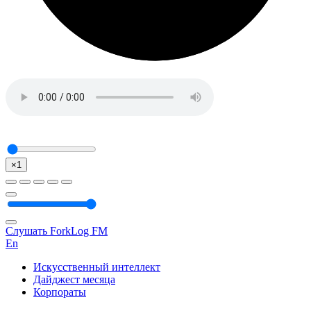
×1
Слушать ForkLog FM
En
Искусственный интеллект
Дайджест месяца
Корпораты