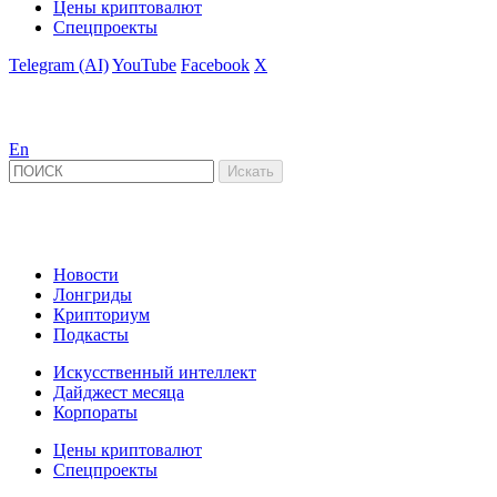
Цены криптовалют
Спецпроекты
Telegram (AI)
YouTube
Facebook
X
En
Новости
Лонгриды
Крипториум
Подкасты
Искусственный интеллект
Дайджест месяца
Корпораты
Цены криптовалют
Спецпроекты