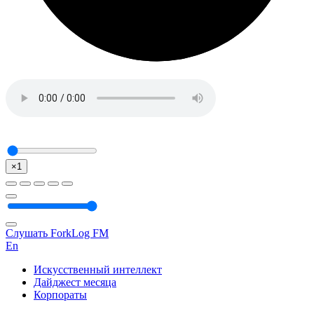
×1
Слушать ForkLog FM
En
Искусственный интеллект
Дайджест месяца
Корпораты