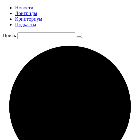
Новости
Лонгриды
Крипториум
Подкасты
Поиск