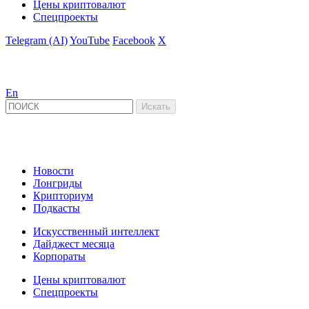
Цены криптовалют
Спецпроекты
Telegram (AI)
YouTube
Facebook
X
En
Новости
Лонгриды
Крипториум
Подкасты
Искусственный интеллект
Дайджест месяца
Корпораты
Цены криптовалют
Спецпроекты