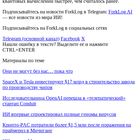
квантовых вычислений быстрее, чем считалось ранее.
Подписывайтесь на новости ForkLog в Telegram:
ForkLog AI
— все новости из мира ИИ!
Подписывайтесь на ForkLog в социальных сетях
Telegram (основной канал)
Facebook
X
Нашли ошибку в тексте? Выделите ее и нажмите
CTRL+ENTER
Материалы по теме
Они не могут без нас… пока что
SpaceX и Tesla инвестируют $17 млрд в строительство завода
по производству чипов
Исследовательница OpenAI перешла в «телепатический»
стартап Conduit
ИИ впервые спроектировал полные геномы вирусов
Крипто-PAC потратили более $1,5 млн после поражения на
праймериз в Мичигане