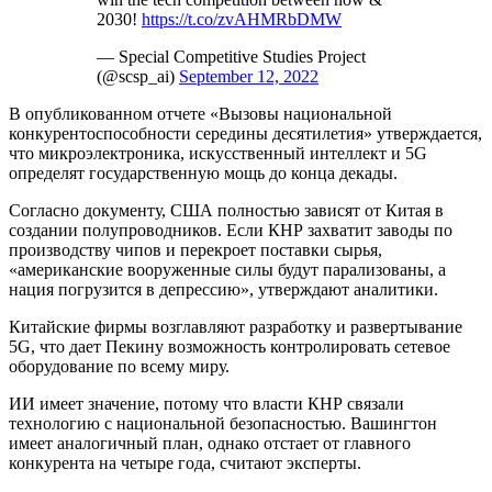
2030!
https://t.co/zvAHMRbDMW
— Special Competitive Studies Project
(@scsp_ai)
September 12, 2022
В опубликованном отчете «Вызовы национальной
конкурентоспособности середины десятилетия» утверждается,
что микроэлектроника, искусственный интеллект и 5G
определят государственную мощь до конца декады.
Согласно документу, США полностью зависят от Китая в
создании полупроводников. Если КНР захватит заводы по
производству чипов и перекроет поставки сырья,
«американские вооруженные силы будут парализованы, а
нация погрузится в депрессию», утверждают аналитики.
Китайские фирмы возглавляют разработку и развертывание
5G, что дает Пекину возможность контролировать сетевое
оборудование по всему миру.
ИИ имеет значение, потому что власти КНР связали
технологию с национальной безопасностью. Вашингтон
имеет аналогичный план, однако отстает от главного
конкурента на четыре года, считают эксперты.