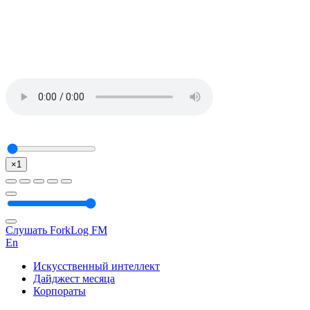
×1
Слушать ForkLog FM
En
Искусственный интеллект
Дайджест месяца
Корпораты