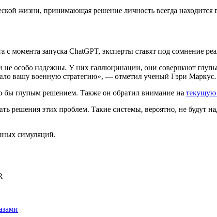
еской жизни, принимающая решение личность всегда находится 
та с момента запуска ChatGPT, эксперты ставят под сомнение р
 не особо надежны. У них галлюцинации, они совершают глупы
ало вашу военную стратегию», — отметил ученый Гэри Маркус.
ло бы глупым решением. Также он обратил внимание на
текущую 
ть решения этих проблем. Такие системы, вероятно, не будут н
нных симуляций.
R
азами