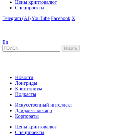
Цены криптовалют
Спецпроекты
Telegram (AI)
YouTube
Facebook
X
En
Новости
Лонгриды
Крипториум
Подкасты
Искусственный интеллект
Дайджест месяца
Корпораты
Цены криптовалют
Спецпроекты