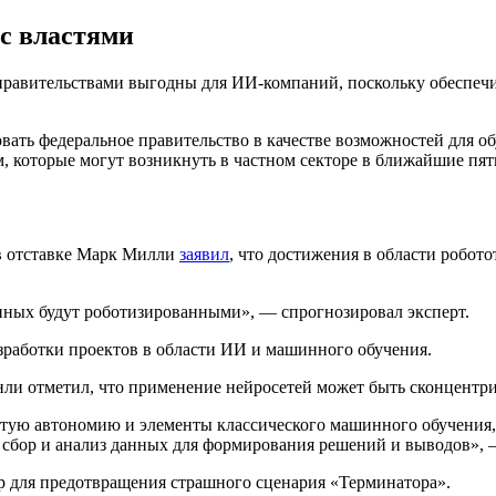
с властями
правительствами выгодны для ИИ-компаний, поскольку обеспечи
вать федеральное правительство в качестве возможностей для о
 которые могут возникнуть в частном секторе в ближайшие пять
 в отставке Марк Милли
заявил
, что достижения в области робот
енных будут роботизированными», — спрогнозировал эксперт.
азработки проектов в области ИИ и машинного обучения.
нли отметил, что применение нейросетей может быть сконцентр
тую автономию и элементы классического машинного обучения, 
 сбор и анализ данных для формирования решений и выводов», 
р для предотвращения страшного сценария «Терминатора».