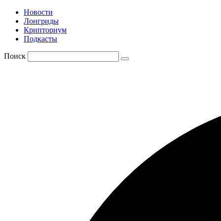
Новости
Лонгриды
Крипториум
Подкасты
Поиск