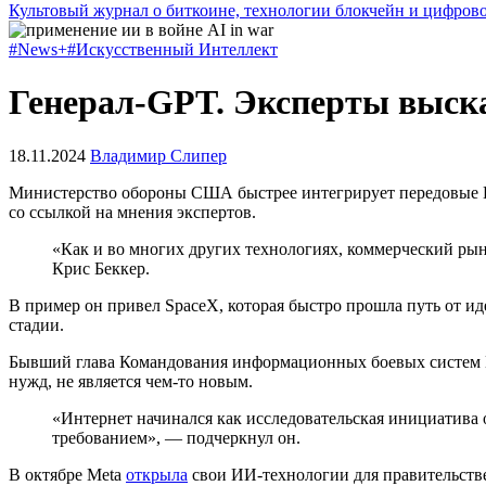
Культовый журнал о биткоине, технологии блокчейн и цифров
#News+
#Искусственный Интеллект
Генерал-GPT. Эксперты выска
18.11.2024
Владимир Слипер
Министерство обороны США быстрее интегрирует передовые ИИ
со ссылкой на мнения экспертов.
«Как и во многих других технологиях, коммерческий ры
Крис Беккер.
В пример он привел SpaceX, которая быстро прошла путь от иде
стадии.
Бывший глава Командования информационных боевых систем ВМ
нужд, не является чем-то новым.
«Интернет начинался как исследовательская инициатива о
требованием», — подчеркнул он.
В октябре Meta
открыла
свои ИИ-технологии для правительств