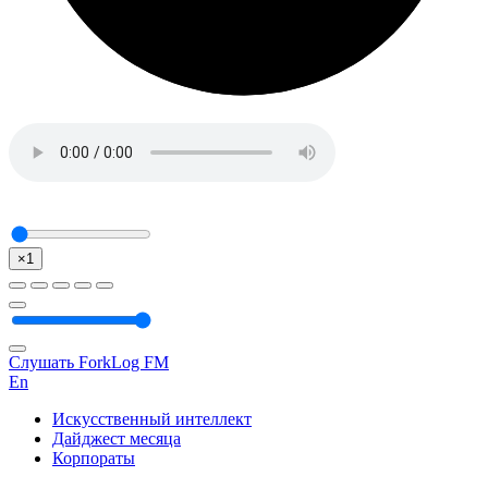
×1
Слушать ForkLog FM
En
Искусственный интеллект
Дайджест месяца
Корпораты