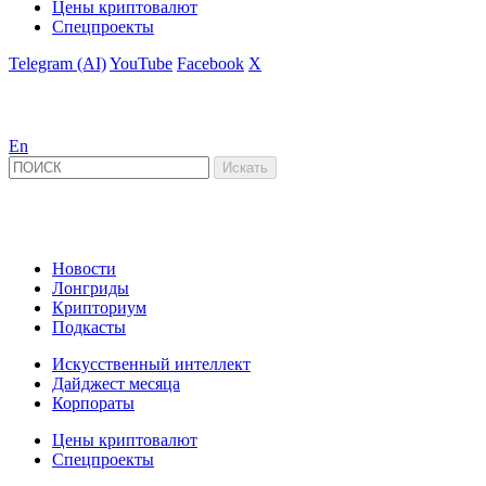
Цены криптовалют
Спецпроекты
Telegram (AI)
YouTube
Facebook
X
En
Новости
Лонгриды
Крипториум
Подкасты
Искусственный интеллект
Дайджест месяца
Корпораты
Цены криптовалют
Спецпроекты