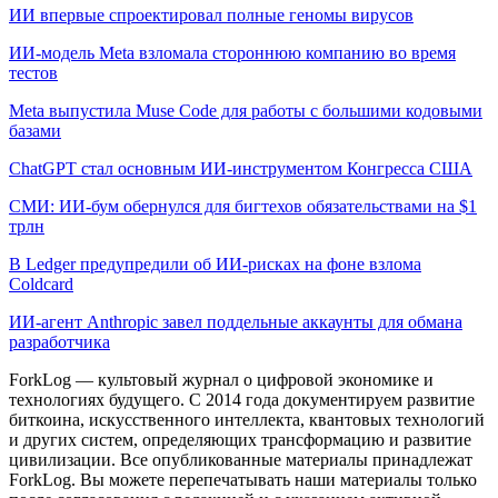
ИИ впервые спроектировал полные геномы вирусов
ИИ-модель Meta взломала стороннюю компанию во время
тестов
Meta выпустила Muse Code для работы с большими кодовыми
базами
ChatGPT стал основным ИИ-инструментом Конгресса США
СМИ: ИИ-бум обернулся для бигтехов обязательствами на $1
трлн
В Ledger предупредили об ИИ-рисках на фоне взлома
Coldcard
ИИ-агент Anthropic завел поддельные аккаунты для обмана
разработчика
ForkLog — культовый журнал о цифровой экономике и
технологиях будущего. С 2014 года документируем развитие
биткоина, искусственного интеллекта, квантовых технологий
и других систем, определяющих трансформацию и развитие
цивилизации.
Все опубликованные материалы принадлежат
ForkLog. Вы можете перепечатывать наши материалы только