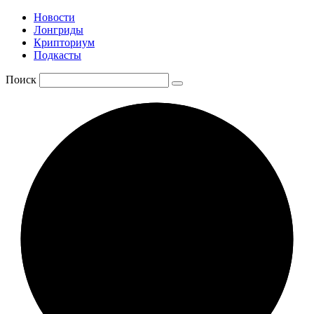
Новости
Лонгриды
Крипториум
Подкасты
Поиск