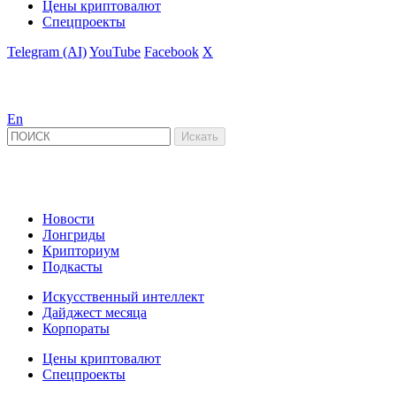
Цены криптовалют
Спецпроекты
Telegram (AI)
YouTube
Facebook
X
En
Новости
Лонгриды
Крипториум
Подкасты
Искусственный интеллект
Дайджест месяца
Корпораты
Цены криптовалют
Спецпроекты