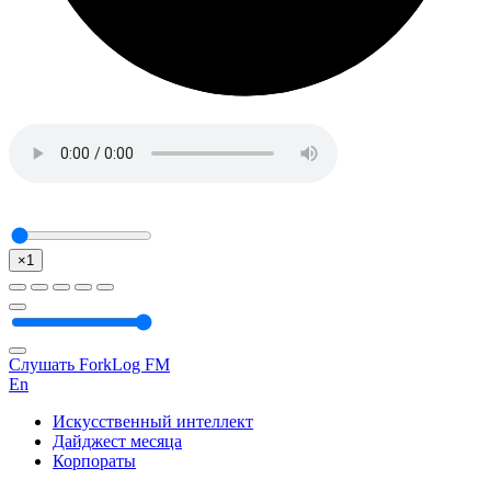
×1
Слушать ForkLog FM
En
Искусственный интеллект
Дайджест месяца
Корпораты