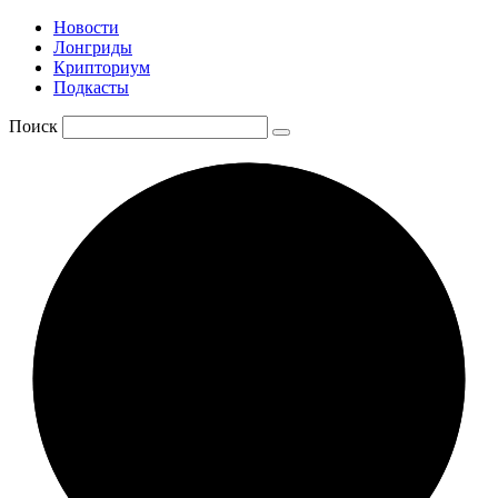
Новости
Лонгриды
Крипториум
Подкасты
Поиск