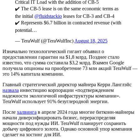
Critical IT Load with the addition of CB-5
✔️ The CB-5 lease is on the same economic terms as
the initial
@fluidstackio
leases for CB-3 and CB-4
✔️ Represents $6.7 billion in contracted revenue (with
potential…
— TeraWulf (@TeraWulfInc)
August 18, 2025
Изначально технологический гигант объявил о
предоставлении гарантии на $1,8 млрд. Позднее стало
известно, что сумма составила $3,2 млрд. Взамен Google
получила опционы на приобретение 73 млн акций TeraWulf —
это 14% капитала компании.
Главный стратегический директор майнера Керри Ланглэйс
назвала
инвестицию корпорации «подтверждением
надежности экологичной инфраструктуры компании».
TeraWulf использует 91% безуглеродной энергии.
После
халвинга
в апреле 2024 года многие биткоин-майнеры
начали диверсифицировать бизнес, перераспределяя
мощности под нужды ИИ. TeraWulf планирует сохранить
добычу цифрового золота. Однако основной упор компания
сделает на хостинг для ИИ.