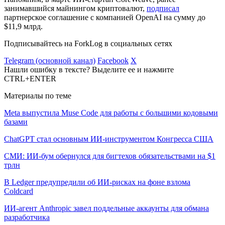
занимавшийся майнингом криптовалют,
подписал
партнерское соглашение с компанией OpenAI на сумму до
$11,9 млрд.
Подписывайтесь на ForkLog в социальных сетях
Telegram (основной канал)
Facebook
X
Нашли ошибку в тексте? Выделите ее и нажмите
CTRL+ENTER
Материалы по теме
Meta выпустила Muse Code для работы с большими кодовыми
базами
ChatGPT стал основным ИИ-инструментом Конгресса США
СМИ: ИИ-бум обернулся для бигтехов обязательствами на $1
трлн
В Ledger предупредили об ИИ-рисках на фоне взлома
Coldcard
ИИ-агент Anthropic завел поддельные аккаунты для обмана
разработчика