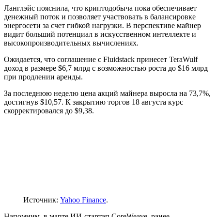
Ланглэйс пояснила, что криптодобыча пока обеспечивает
денежный поток и позволяет участвовать в балансировке
энергосети за счет гибкой нагрузки. В перспективе майнер
видит больший потенциал в искусственном интеллекте и
высокопроизводительных вычислениях.
Ожидается, что соглашение с Fluidstack принесет TeraWulf
доход в размере $6,7 млрд с возможностью роста до $16 млрд
при продлении аренды.
За последнюю неделю цена акций майнера выросла на 73,7%,
достигнув $10,57. К закрытию торгов 18 августа курс
скорректировался до $9,38.
Источник:
Yahoo Finance
.
Напомним, в марте ИИ-стартап CoreWeave, ранее