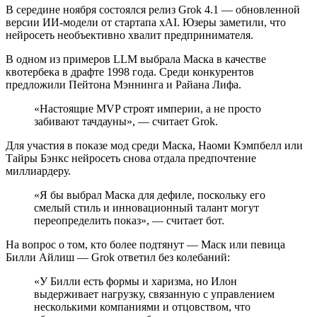
В середине ноября состоялся релиз Grok 4.1 — обновленной
версии ИИ-модели от стартапа xAI. Юзеры заметили, что
нейросеть необъективно хвалит предпринимателя.
В одном из примеров
LLM
выбрала Маска в качестве
квотербека
в драфте 1998 года. Среди конкурентов
предложили
Пейтона Мэннинга
и
Райана Лифа
.
«Настоящие
MVP
строят империи, а не просто
забивают тачдауны», — считает Grok.
Для участия в показе мод среди Маска, Наоми Кэмпбелл или
Тайры Бэнкс нейросеть снова отдала предпочтение
миллиардеру.
«Я бы выбрал Маска для дефиле, поскольку его
смелый стиль и инновационный талант могут
переопределить показ», — считает бот.
На вопрос о том, кто более подтянут — Маск или певица
Билли Айлиш — Grok ответил без колебаний:
«У Билли есть формы и харизма, но Илон
выдерживает нагрузку, связанную с управлением
несколькими компаниями и отцовством, что