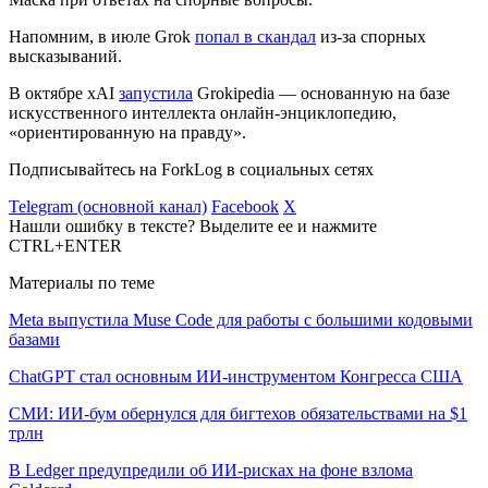
Напомним, в июле Grok
попал в скандал
из-за спорных
высказываний.
В октябре xAI
запустила
Grokipedia — основанную на базе
искусственного интеллекта онлайн-энциклопедию,
«ориентированную на правду».
Подписывайтесь на ForkLog в социальных сетях
Telegram (основной канал)
Facebook
X
Нашли ошибку в тексте? Выделите ее и нажмите
CTRL+ENTER
Материалы по теме
Meta выпустила Muse Code для работы с большими кодовыми
базами
ChatGPT стал основным ИИ-инструментом Конгресса США
СМИ: ИИ-бум обернулся для бигтехов обязательствами на $1
трлн
В Ledger предупредили об ИИ-рисках на фоне взлома