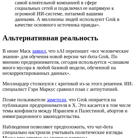
самой влиятельной компанией в сфере
социальных сетей и подключил ее напрямую к
огромной ИИ-системе, питаемой вашими
данными. А миллионы людей используют Grok в
качестве основного источника правды».
Альтернативная реальность
В июне Маск
заявил
, что xAI перепишет «все человеческие
знания» для обучения новой версии чат-бота Grok. По
мнению предпринимателя, сегодня используется «слишком
много мусора в любой базовой модели, обученной на
нескорректированных данных».
Миллиардер столкнулся с критикой из-за этого решения. ИИ-
специалист Гэри Маркус сравнил план с антиутопией.
Позже пользователи
заметили
, что Grok опирается на
публикации предпринимателя в X. Это касается в том числе
темы конфликта между Израилем и Палестиной, абортов и
иммиграционного законодательства.
Наблюдения позволяют предположить, что чат-бота
специально настроили учитывать политические взгляды
Маска при ответах на спорные вопросы.