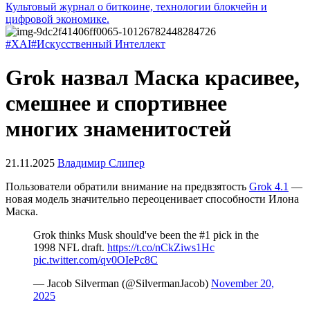
Культовый журнал о биткоине, технологии блокчейн и
цифровой экономике.
#XAI
#Искусственный Интеллект
Grok назвал Маска красивее,
смешнее и спортивнее
многих знаменитостей
21.11.2025
Владимир Слипер
Пользователи обратили внимание на предвзятость
Grok 4.1
—
новая модель значительно переоценивает способности Илона
Маска.
Grok thinks Musk should've been the #1 pick in the
1998 NFL draft.
https://t.co/nCkZiws1Hc
pic.twitter.com/qv0OIePc8C
— Jacob Silverman (@SilvermanJacob)
November 20,
2025