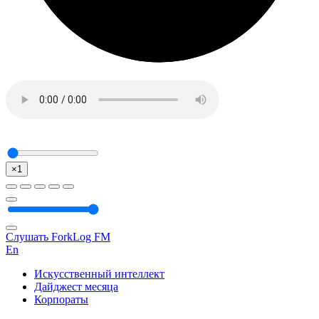
×1
Слушать ForkLog FM
En
Искусственный интеллект
Дайджест месяца
Корпораты