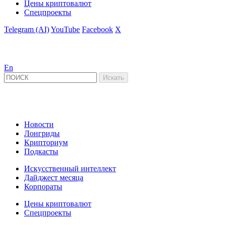
Цены криптовалют
Спецпроекты
Telegram (AI)
YouTube
Facebook
X
En
Новости
Лонгриды
Крипториум
Подкасты
Искусственный интеллект
Дайджест месяца
Корпораты
Цены криптовалют
Спецпроекты