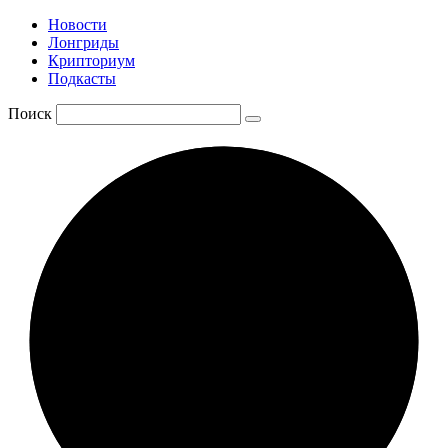
Новости
Лонгриды
Крипториум
Подкасты
Поиск