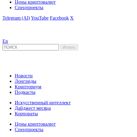
Цены криптовалют
Спецпроекты
Telegram (AI)
YouTube
Facebook
X
En
Новости
Лонгриды
Крипториум
Подкасты
Искусственный интеллект
Дайджест месяца
Корпораты
Цены криптовалют
Спецпроекты