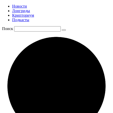
Новости
Лонгриды
Крипториум
Подкасты
Поиск