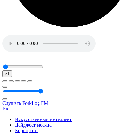
×1
Слушать ForkLog FM
En
Искусственный интеллект
Дайджест месяца
Корпораты