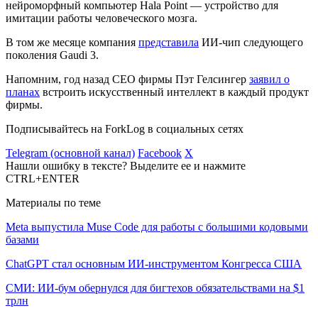
нейроморфный компьютер Hala Point — устройство для
имитации работы человеческого мозга.
В том же месяце компания
представила
ИИ-чип следующего
поколения Gaudi 3.
Напомним, год назад CEO фирмы Пэт Гелсингер
заявил о
планах
встроить искусственный интеллект в каждый продукт
фирмы.
Подписывайтесь на ForkLog в социальных сетях
Telegram (основной канал)
Facebook
X
Нашли ошибку в тексте? Выделите ее и нажмите
CTRL+ENTER
Материалы по теме
Meta выпустила Muse Code для работы с большими кодовыми
базами
ChatGPT стал основным ИИ-инструментом Конгресса США
СМИ: ИИ-бум обернулся для бигтехов обязательствами на $1
трлн