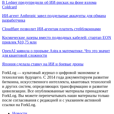
В Ledger предупредили об ИИ-рисках на фоне взлома
Coldcard
ИИ-агент Anthropic завел поддельные аккаунты для обмана
разработчика
Cloudflare позволит ИИ-агентам платить стейблкоинами
Космические лазеры вместо подводных кабелей: стартап EON
привлек $10,75 млн
OpenAI заявила о прорыве Astra в математике. Что это значит
для квантовой сложности
Япония сделала ставку на ИИ и боевые дроны
ForkLog — культовый журнал о цифровой экономике и
технологиях будущего. С 2014 года документируем развитие
биткоина, искусственного интеллекта, квантовых технологий
и других систем, определяющих трансформацию и развитие
цивилизации.
Все опубликованные материалы принадлежат
ForkLog. Вы можете перепечатывать наши материалы только
после согласования с редакцией и с указанием активной
ссылки на ForkLog.
Новости