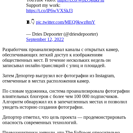
Support my work:
https://t.co/lP6wVXSkJ3
🧵👇
pic.twitter.com/MEQ9kwz8mY
— Dries Depoorter (@driesdepoorter)
September 12, 2022
Разработчик проанализировал каналы с открытых камер,
обеспечивающих легкий доступ к изображениям
общественных мест. В течение нескольких недель он
записывал онлайн-трансляций с улиц и площадей.
Затем Депортер выгрузил все фотографии из Instagram,
отмеченные в местах расположения камер.
По словам художника, система проанализировала фотографии
влиятельных блогеров с более чем 100 000 подписчиков.
Алгоритм обнаружил их в запечатленных местах и позволил
увидеть историю создания фотографии.
Депортер отметил, что цель проекта — продемонстрировать
опасность современных технологий.
Правозащитники заявили, что The Follower относительно