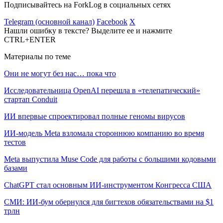
Подписывайтесь на ForkLog в социальных сетях
Telegram (основной канал)
Facebook
X
Нашли ошибку в тексте? Выделите ее и нажмите
CTRL+ENTER
Материалы по теме
Они не могут без нас… пока что
Исследовательница OpenAI перешла в «телепатический»
стартап Conduit
ИИ впервые спроектировал полные геномы вирусов
ИИ-модель Meta взломала стороннюю компанию во время
тестов
Meta выпустила Muse Code для работы с большими кодовыми
базами
ChatGPT стал основным ИИ-инструментом Конгресса США
СМИ: ИИ-бум обернулся для бигтехов обязательствами на $1
трлн