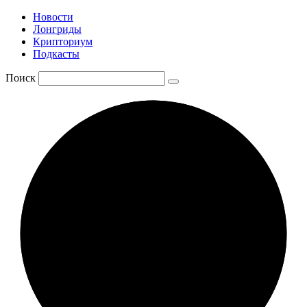
Новости
Лонгриды
Крипториум
Подкасты
Поиск