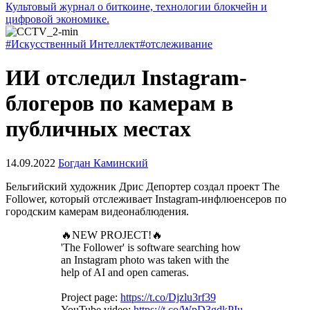
Культовый журнал о биткоине, технологии блокчейн и
цифровой экономике.
#Искусственный Интеллект
#отслеживание
ИИ отследил Instagram-
блогеров по камерам в
публичных местах
14.09.2022
Богдан Каминский
Бельгийский художник Дрис Депортер создал проект The
Follower, который отслеживает Instagram-инфлюенсеров по
городским камерам видеонаблюдения.
🔥NEW PROJECT!🔥
'The Follower' is software searching how
an Instagram photo was taken with the
help of AI and open cameras.
Project page:
https://t.co/Djzlu3rf39
YouTube video:
https://t.co/WpD3gdkPIu