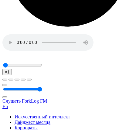
×1
Слушать ForkLog FM
En
Искусственный интеллект
Дайджест месяца
Корпораты