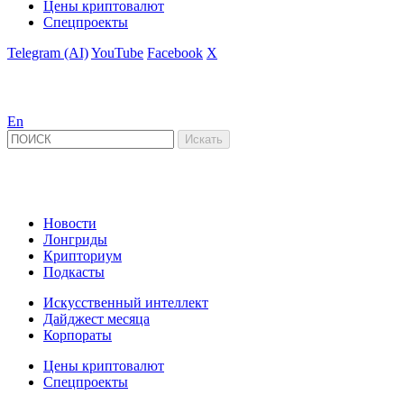
Цены криптовалют
Спецпроекты
Telegram (AI)
YouTube
Facebook
X
En
Новости
Лонгриды
Крипториум
Подкасты
Искусственный интеллект
Дайджест месяца
Корпораты
Цены криптовалют
Спецпроекты