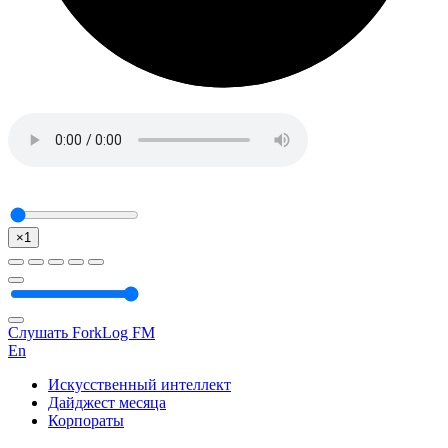
×1
Слушать ForkLog FM
En
Искусственный интеллект
Дайджест месяца
Корпораты