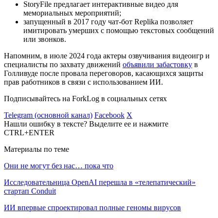
StoryFile предлагает интерактивные видео для
мемориальных мероприятий;
запущенный в 2017 году чат-бот Replika позволяет
имитировать умерших с помощью текстовых сообщений
или звонков.
Напомним, в июле 2024 года актеры озвучивания видеоигр и
специалисты по захвату движений
объявили забастовку
в
Голливуде после провала переговоров, касающихся защиты
прав работников в связи с использованием ИИ.
Подписывайтесь на ForkLog в социальных сетях
Telegram (основной канал)
Facebook
X
Нашли ошибку в тексте? Выделите ее и нажмите
CTRL+ENTER
Материалы по теме
Они не могут без нас… пока что
Исследовательница OpenAI перешла в «телепатический»
стартап Conduit
ИИ впервые спроектировал полные геномы вирусов