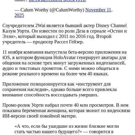
— Calum Worthy (@CalumWorthy)
November 11,
2025
Соучредителем 2Wai является бывший актер Disney Channel
Калум Уорти. Он известен по роли Деза в сериале «Остин и
Элли», который выходил с 2011 по 2016 год. Второй
учредитель — продюсер Рассел Гейзер.
11 ноября компания выпустила бета-версию приложения на
iOS, в котором функция HoloAvatar генерирует аватары для
общения на основе трех минут загруженных видеозаписей,
аудио и текстовых промптов. С ними можно общаться в
режиме реального времени на более чем 40 языках.
Приложение позиционируется как «инструмент для
сохранения наследия», однако больше всего привлекла
внимание способность воссоздавать умерших.
Промо-ролик Уорти набрал почти 40 млн просмотров. В нем
показана беременная женщина, которая звонит по видеосвязи
ИИ-версии своей покойной матери.
«А что, если бы ушедшие из жизни близкие могли
стать частью нашего будущего?» — говорится в