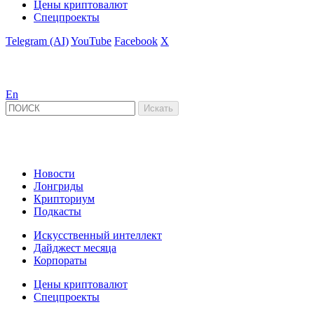
Цены криптовалют
Спецпроекты
Telegram (AI)
YouTube
Facebook
X
En
Новости
Лонгриды
Крипториум
Подкасты
Искусственный интеллект
Дайджест месяца
Корпораты
Цены криптовалют
Спецпроекты