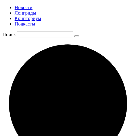
Новости
Лонгриды
Крипториум
Подкасты
Поиск