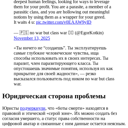
deepest human feelings, looking for ways to leverage
them for your profit. You are a parasite, a member of a
parasitic class, and you are hollowing out meaningful
notions by using them as a wrapper for your greed.
It waits 4 u:
pic.twitter.com/v0EAAW9yID
— 🇵🇸 no war but class war 🏳️‍🌈 (@EgorKotkin)
November 13, 2025
«Ты ничего не “создаешь”. Ты эксплуатируешь
самые глубокие человеческие чувства, ища
способы использовать их в своих интересах. Ты
паразит, член паразитирующего класса. Ты
опустошаешь значимые понятия, используя их как
прикрытие для своей жадности», — резко
высказался пользователь под ником no war but class
war.
Юридическая сторона проблемы
Юристы
подчеркнули
, что «боты смерти» находятся в
правовой и этической «серой зоне». Их можно создать без
согласия умершего, а статус права собственности на
цифровой аватар и связанные с ним данные остается неясным.