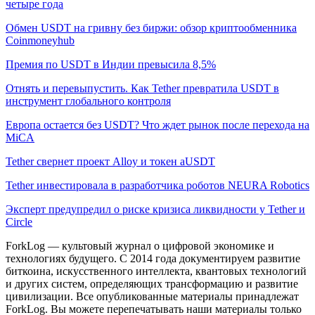
четыре года
Обмен USDT на гривну без биржи: обзор криптообменника
Coinmoneyhub
Премия по USDT в Индии превысила 8,5%
Отнять и перевыпустить. Как Tether превратила USDT в
инструмент глобального контроля
Европа остается без USDT? Что ждет рынок после перехода на
MiCA
Tether свернет проект Alloy и токен aUSDT
Tether инвестировала в разработчика роботов NEURA Robotics
Эксперт предупредил о риске кризиса ликвидности у Tether и
Circle
ForkLog — культовый журнал о цифровой экономике и
технологиях будущего. С 2014 года документируем развитие
биткоина, искусственного интеллекта, квантовых технологий
и других систем, определяющих трансформацию и развитие
цивилизации.
Все опубликованные материалы принадлежат
ForkLog. Вы можете перепечатывать наши материалы только