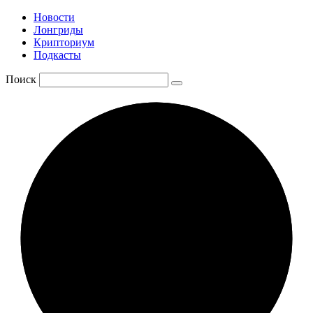
Новости
Лонгриды
Крипториум
Подкасты
Поиск