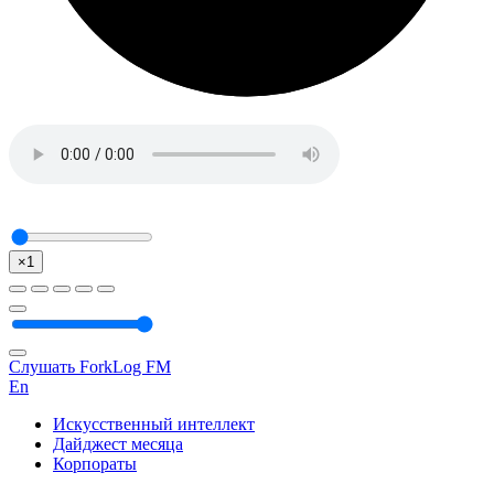
×1
Слушать ForkLog FM
En
Искусственный интеллект
Дайджест месяца
Корпораты