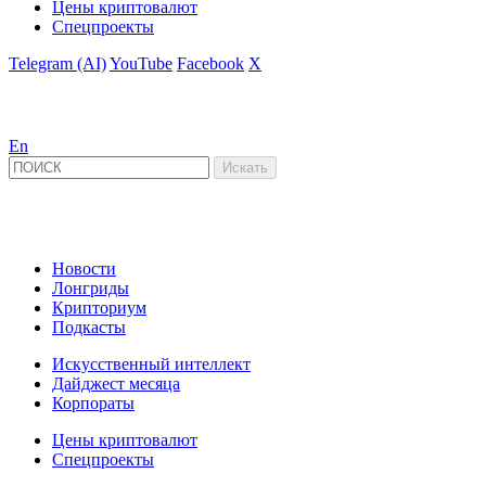
Цены криптовалют
Спецпроекты
Telegram (AI)
YouTube
Facebook
X
En
Новости
Лонгриды
Крипториум
Подкасты
Искусственный интеллект
Дайджест месяца
Корпораты
Цены криптовалют
Спецпроекты