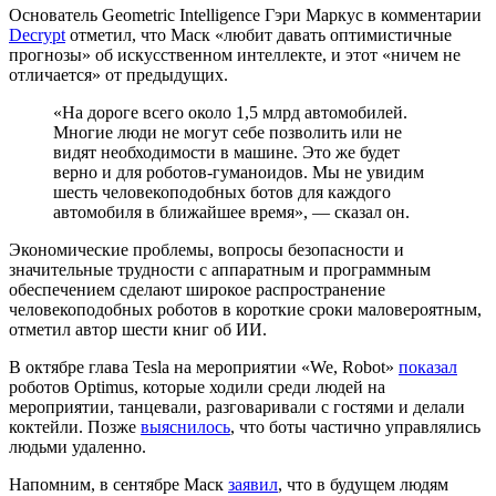
Основатель Geometric Intelligence Гэри Маркус в комментарии
Decrypt
отметил, что Маск «любит давать оптимистичные
прогнозы» об искусственном интеллекте, и этот «ничем не
отличается» от предыдущих.
«На дороге всего около 1,5 млрд автомобилей.
Многие люди не могут себе позволить или не
видят необходимости в машине. Это же будет
верно и для роботов-гуманоидов. Мы не увидим
шесть человекоподобных ботов для каждого
автомобиля в ближайшее время», — сказал он.
Экономические проблемы, вопросы безопасности и
значительные трудности с аппаратным и программным
обеспечением сделают широкое распространение
человекоподобных роботов в короткие сроки маловероятным,
отметил автор шести книг об ИИ.
В октябре глава Tesla на мероприятии «We, Robot»
показал
роботов Optimus, которые ходили среди людей на
мероприятии, танцевали, разговаривали с гостями и делали
коктейли. Позже
выяснилось
, что боты частично управлялись
людьми удаленно.
Напомним, в сентябре Маск
заявил
, что в будущем людям