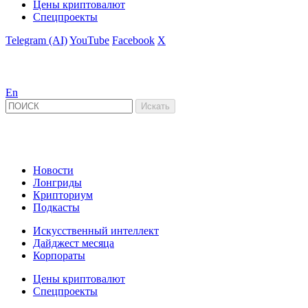
Цены криптовалют
Спецпроекты
Telegram (AI)
YouTube
Facebook
X
En
Новости
Лонгриды
Крипториум
Подкасты
Искусственный интеллект
Дайджест месяца
Корпораты
Цены криптовалют
Спецпроекты