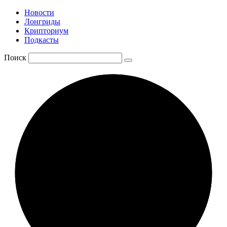
Новости
Лонгриды
Крипториум
Подкасты
Поиск