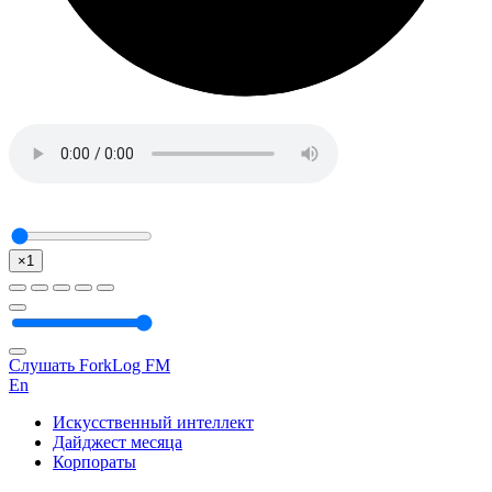
×1
Слушать ForkLog FM
En
Искусственный интеллект
Дайджест месяца
Корпораты