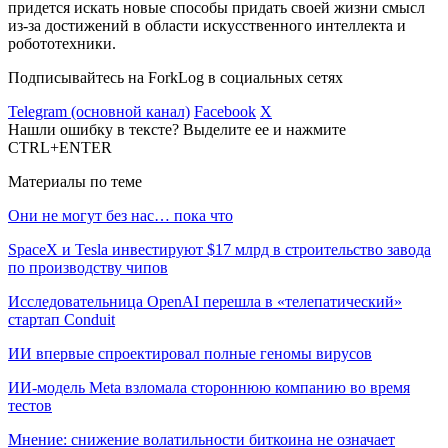
придется искать новые способы придать своей жизни смысл
из-за достижений в области искусственного интеллекта и
робототехники.
Подписывайтесь на ForkLog в социальных сетях
Telegram (основной канал)
Facebook
X
Нашли ошибку в тексте? Выделите ее и нажмите
CTRL+ENTER
Материалы по теме
Они не могут без нас… пока что
SpaceX и Tesla инвестируют $17 млрд в строительство завода
по производству чипов
Исследовательница OpenAI перешла в «телепатический»
стартап Conduit
ИИ впервые спроектировал полные геномы вирусов
ИИ-модель Meta взломала стороннюю компанию во время
тестов
Мнение: снижение волатильности биткоина не означает