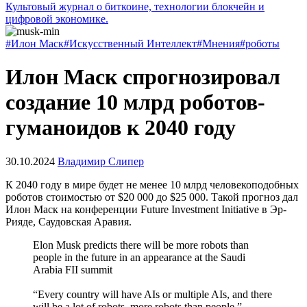
Культовый журнал о биткоине, технологии блокчейн и
цифровой экономике.
#Илон Маск
#Искусственный Интеллект
#Мнения
#роботы
Илон Маск спрогнозировал
создание 10 млрд роботов-
гуманоидов к 2040 году
30.10.2024
Владимир Слипер
К 2040 году в мире будет не менее 10 млрд человекоподобных
роботов стоимостью от $20 000 до $25 000. Такой прогноз дал
Илон Маск на конференции Future Investment Initiative в Эр-
Рияде, Саудовская Аравия.
Elon Musk predicts there will be more robots than
people in the future in an appearance at the Saudi
Arabia FII summit
“Every country will have AIs or multiple AIs, and there
will be a lot of robots, more robots than people.”