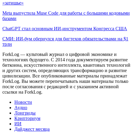
«затишье»
Meta выпустила Muse Code для работы с большими кодовыми
базами
ChatGPT стал основным ИИ-инструментом Конгресса США
СМИ: ИИ-бум обернулся для бигтехов обязательствами на $1
трлн
ForkLog — культовый журнал о цифровой экономике и
технологиях будущего. С 2014 года документируем развитие
биткоина, искусственного интеллекта, квантовых технологий
и других систем, определяющих трансформацию и развитие
цивилизации.
Все опубликованные материалы принадлежат
ForkLog. Вы можете перепечатывать наши материалы только
после согласования с редакцией и с указанием активной
ссылки на ForkLog.
Новости
Аудио
Лонгриды
Крипториум
ИИ
Дайджест месяца