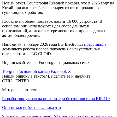
Новый отчет Counterpoint Research показал, что в 2025 году на
Китай приходилось более четырех из пяти проданных
гуманоидных роботов.
Глобальный объем поставок достиг 16 000 устройств. В
основном они используются для сбора данных и
исследований, а также в сфере логистики, производства и
автомобилестроения.
Напомним, в январе 2026 года LG Electronics
представила
домашнего робота нового поколения с искусственным
интеллектом — LG CLOiD.
Подписывайтесь на ForkLog в социальных сетях
Telegram (основной канал)
Facebook
X
Нашли ошибку в тексте? Выделите ее и нажмите
CTRL+ENTER
Материалы по теме
Разработчик указал на риск потери биткоинов из-за BIP-110
Они не могут без нас… пока что
SpaceX и Tesla инвестируют $17 млрд в строительство завода