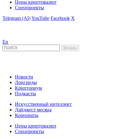
Цены криптовалют
Спецпроекты
Telegram (AI)
YouTube
Facebook
X
En
Новости
Лонгриды
Крипториум
Подкасты
Искусственный интеллект
Дайджест месяца
Корпораты
Цены криптовалют
Спецпроекты