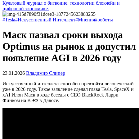
Культовый журнал о биткоине, технологии блокчейн и
цифровой экономике.
#Tesla
#Искусственный Интеллект
#Мнения
#роботы
Маск назвал сроки выхода
Optimus на рынок и допустил
появление AGI в 2026 году
23.01.2026
Владимир Слипер
Искусственный интеллект способен превзойти человеческий
уже в 2026 году. Такое заявление сделал глава Tesla, SpaceX и
xAI Илон Маск в ходе беседы с CEO BlackRock Ларри
Финком на
ВЭФ
в Давосе.