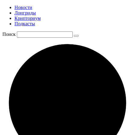
Новости
Лонгриды
Крипториум
Подкасты
Поиск