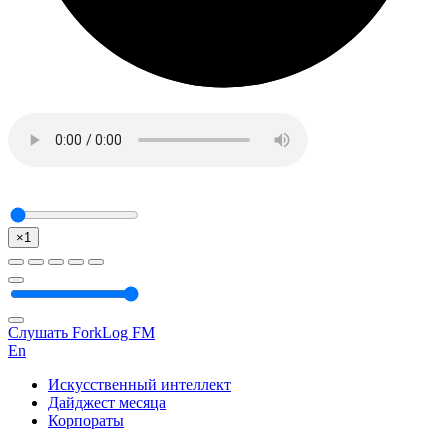
×1
Слушать ForkLog FM
En
Искусственный интеллект
Дайджест месяца
Корпораты