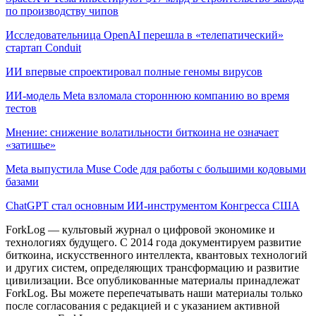
по производству чипов
Исследовательница OpenAI перешла в «телепатический»
стартап Conduit
ИИ впервые спроектировал полные геномы вирусов
ИИ-модель Meta взломала стороннюю компанию во время
тестов
Мнение: снижение волатильности биткоина не означает
«затишье»
Meta выпустила Muse Code для работы с большими кодовыми
базами
ChatGPT стал основным ИИ-инструментом Конгресса США
ForkLog — культовый журнал о цифровой экономике и
технологиях будущего. С 2014 года документируем развитие
биткоина, искусственного интеллекта, квантовых технологий
и других систем, определяющих трансформацию и развитие
цивилизации.
Все опубликованные материалы принадлежат
ForkLog. Вы можете перепечатывать наши материалы только
после согласования с редакцией и с указанием активной