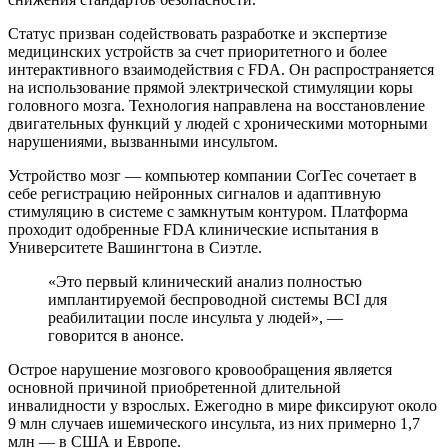
Статус призван содействовать разработке и экспертизе
медицинских устройств за счет приоритетного и более
интерактивного взаимодействия с FDA. Он распространяется
на использование прямой электрической стимуляции коры
головного мозга. Технология направлена на восстановление
двигательных функций у людей с хроническими моторными
нарушениями, вызванными инсультом.
Устройство мозг — компьютер компании CorTec сочетает в
себе регистрацию нейронных сигналов и адаптивную
стимуляцию в системе с замкнутым контуром. Платформа
проходит одобренные FDA клинические испытания в
Университете Вашингтона в Сиэтле.
«Это первый клинический анализ полностью
имплантируемой беспроводной системы BCI для
реабилитации после инсульта у людей», —
говорится в анонсе.
Острое нарушение мозгового кровообращения является
основной причиной приобретенной длительной
инвалидности у взрослых. Ежегодно в мире фиксируют около
9 млн случаев ишемического инсульта, из них примерно 1,7
млн — в США и Европе.