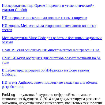
Исследовательница OpenAI перешла в «телепатический»
стартап Conduit
ИИ впервые спроектировал полные геномы вирусов
ИИ-модель Meta взломала стороннюю компанию во время
тестов
Meta выпустила Muse Code для работы с большими кодовыми
базами
ChatGPT стал основным ИИ-инструментом Конгресса США
СМИ: ИИ-бум обернулся для бигтехов обязательствами на $1
трлн
В Ledger предупредили об ИИ-рисках на фоне взлома
Coldcard
ИИ-агент Anthropic завел поддельные аккаунты для обмана
разработчика
ForkLog — культовый журнал о цифровой экономике и
технологиях будущего. С 2014 года документируем развитие
биткоина, искусственного интеллекта, квантовых технологий