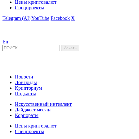
Цены криптовалют
Спецпроекты
Telegram (AI)
YouTube
Facebook
X
En
Новости
Лонгриды
Крипториум
Подкасты
Искусственный интеллект
Дайджест месяца
Корпораты
Цены криптовалют
Спецпроекты