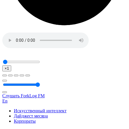
×1
Слушать ForkLog FM
En
Искусственный интеллект
Дайджест месяца
Корпораты