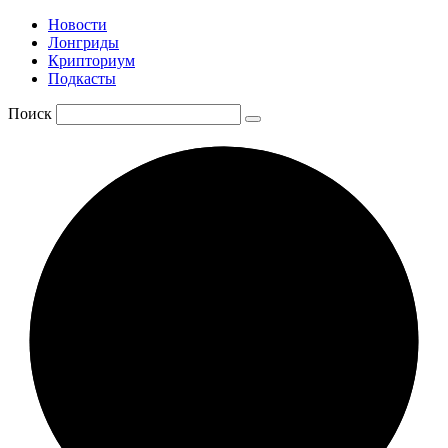
Новости
Лонгриды
Крипториум
Подкасты
Поиск