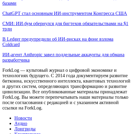
базами
ChatGPT стал основным ИИ-инструментом Конгресса США
СМИ: ИИ-бум обернулся для бигтехов обязательствами на $1
трлн
В Ledger предупредили об ИИ-рисках на фоне взлома
Coldcard
ИИ-агент Anthropic завел поддельные аккаунты для обмана
разработчика
ForkLog — культовый журнал о цифровой экономике и
технологиях будущего. С 2014 года документируем развитие
биткоина, искусственного интеллекта, квантовых технологий
и других систем, определяющих трансформацию и развитие
цивилизации.
Все опубликованные материалы принадлежат
ForkLog. Вы можете перепечатывать наши материалы только
после согласования с редакцией и с указанием активной
ссылки на ForkLog.
Новости
Аудио
Лонгриды