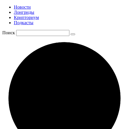
Новости
Лонгриды
Крипториум
Подкасты
Поиск