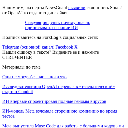
Напомним, эксперты NewsGuard
выявили
склонность Sora 2
от OpenAI к созданию дипфейков.
Симуляция души: почему опасно
приписывать сознание ИИ
Подписывайтесь на ForkLog в социальных сетях
Telegram (основной канал)
Facebook
X
Нашли ошибку в тексте? Выделите ее и нажмите
CTRL+ENTER
Материалы по теме
Они не могут без нас… пока что
Исследовательница OpenAI перешла в «телепатический»
стартап Conduit
ИИ впервые спроектировал полные геномы вирусов
ИИ-модель Meta взломала стороннюю компанию во время
тестов
Meta выпустила Muse Code для работы с большими кодовыми