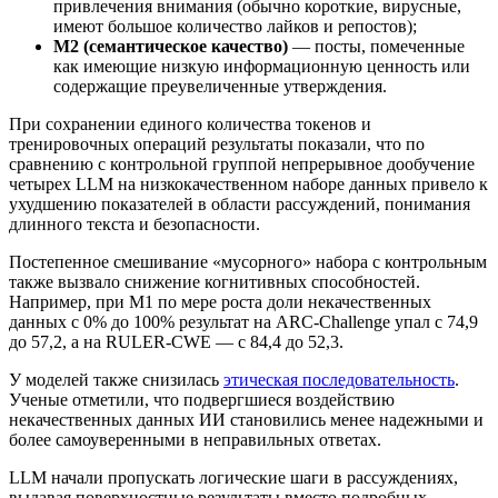
привлечения внимания (обычно короткие, вирусные,
имеют большое количество лайков и репостов);
M2 (семантическое качество)
— посты, помеченные
как имеющие низкую информационную ценность или
содержащие преувеличенные утверждения.
При сохранении единого количества токенов и
тренировочных операций результаты показали, что по
сравнению с контрольной группой непрерывное дообучение
четырех LLM на низкокачественном наборе данных привело к
ухудшению показателей в области рассуждений, понимания
длинного текста и безопасности.
Постепенное смешивание «мусорного» набора с контрольным
также вызвало снижение когнитивных способностей.
Например, при M1 по мере роста доли некачественных
данных с 0% до 100% результат на ARC-Challenge упал с 74,9
до 57,2, а на RULER-CWE — с 84,4 до 52,3.
У моделей также снизилась
этическая последовательность
.
Ученые отметили, что подвергшиеся воздействию
некачественных данных ИИ становились менее надежными и
более самоуверенными в неправильных ответах.
LLM начали пропускать логические шаги в рассуждениях,
выдавая поверхностные результаты вместо подробных