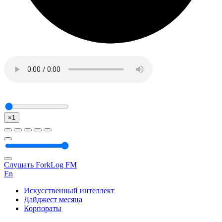
×1
Слушать ForkLog FM
En
Искусственный интеллект
Дайджест месяца
Корпораты