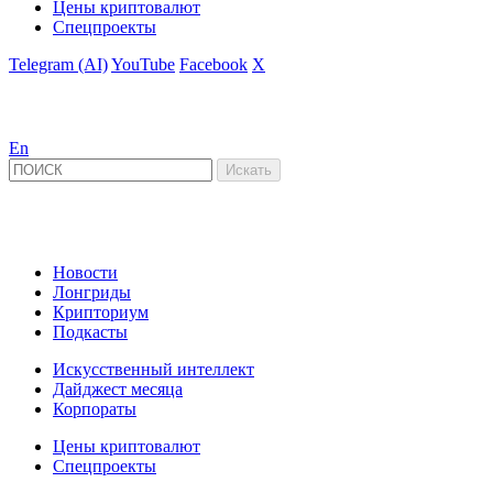
Цены криптовалют
Спецпроекты
Telegram (AI)
YouTube
Facebook
X
En
Новости
Лонгриды
Крипториум
Подкасты
Искусственный интеллект
Дайджест месяца
Корпораты
Цены криптовалют
Спецпроекты