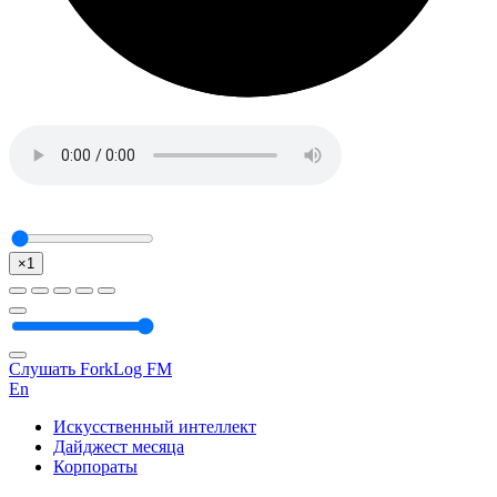
×1
Слушать ForkLog FM
En
Искусственный интеллект
Дайджест месяца
Корпораты