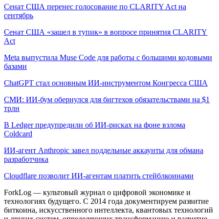
Сенат США перенес голосование по CLARITY Act на
сентябрь
Сенат США «зашел в тупик» в вопросе принятия CLARITY
Act
Meta выпустила Muse Code для работы с большими кодовыми
базами
ChatGPT стал основным ИИ-инструментом Конгресса США
СМИ: ИИ-бум обернулся для бигтехов обязательствами на $1
трлн
В Ledger предупредили об ИИ-рисках на фоне взлома
Coldcard
ИИ-агент Anthropic завел поддельные аккаунты для обмана
разработчика
Cloudflare позволит ИИ-агентам платить стейблкоинами
ForkLog — культовый журнал о цифровой экономике и
технологиях будущего. С 2014 года документируем развитие
биткоина, искусственного интеллекта, квантовых технологий
и других систем, определяющих трансформацию и развитие