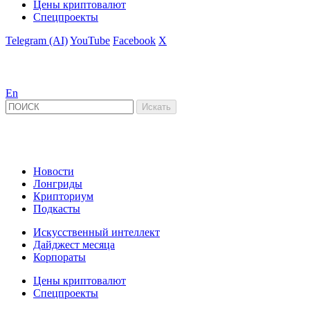
Цены криптовалют
Спецпроекты
Telegram (AI)
YouTube
Facebook
X
En
Новости
Лонгриды
Крипториум
Подкасты
Искусственный интеллект
Дайджест месяца
Корпораты
Цены криптовалют
Спецпроекты