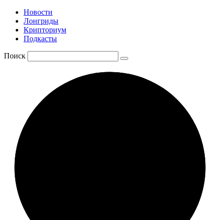
Новости
Лонгриды
Крипториум
Подкасты
Поиск