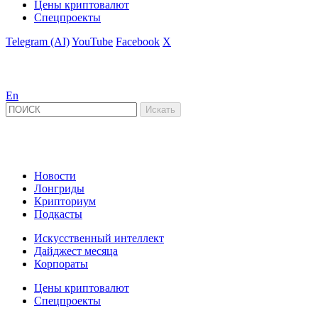
Цены криптовалют
Спецпроекты
Telegram (AI)
YouTube
Facebook
X
En
Новости
Лонгриды
Крипториум
Подкасты
Искусственный интеллект
Дайджест месяца
Корпораты
Цены криптовалют
Спецпроекты