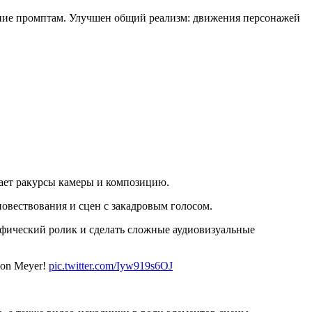
ание промптам. Улучшен общий реализм: движения персонажей
вает ракурсы камеры и композицию.
овествования и сцен с закадровым голосом.
афический ролик и сделать сложные аудиовизуальные
imon Meyer!
pic.twitter.com/Iyw919s6OJ