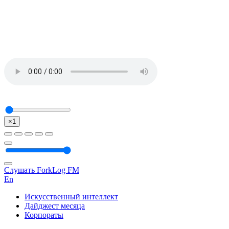
×1
Слушать ForkLog FM
En
Искусственный интеллект
Дайджест месяца
Корпораты