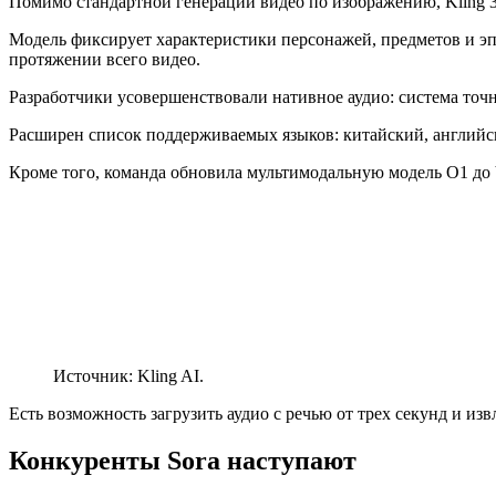
Помимо стандартной генерации видео по изображению, Kling 3.
Модель фиксирует характеристики персонажей, предметов и э
протяжении всего видео.
Разработчики усовершенствовали нативное аудио: система точн
Расширен список поддерживаемых языков: китайский, английск
Кроме того, команда обновила мультимодальную модель O1 до 
Источник: Kling AI.
Есть возможность загрузить аудио с речью от трех секунд и из
Конкуренты Sora наступают