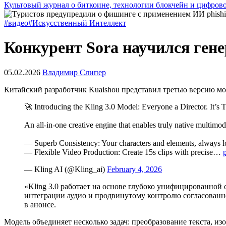
Культовый журнал о биткоине, технологии блокчейн и цифров
#видео
#Искусственный Интеллект
Конкурент Sora научился ген
05.02.2026
Владимир Слипер
Китайский разработчик Kuaishou представил третью версию мод
🚀 Introducing the Kling 3.0 Model: Everyone a Director. It’s 
An all-in-one creative engine that enables truly native multimod
— Superb Consistency: Your characters and elements, always l
— Flexible Video Production: Create 15s clips with precise…
— Kling AI (@Kling_ai)
February 4, 2026
«Kling 3.0 работает на основе глубоко унифицированно
интеграции аудио и продвинутому контролю согласованн
в анонсе.
Модель объединяет несколько задач: преобразование текста, и