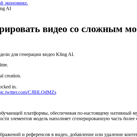
ой экономике.
ерировать видео со сложным м
ели для генерации видео Kling AI.
Time.
al creation.
ocked in.
pic.twitter.com/CJBILOdMZs
й обучающей платформы, обеспечивая по-настоящему нативный м
ости элементов модель наполняет сгенерированную часть боле
зображений и референсов в видео, добавление или удаление конт