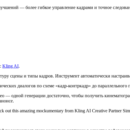
улучшений — более гибкое управление кадрами и точное следов
к:
Kling AI
.
уктуру сцены и типы кадров. Инструмент автоматически настраи
ческих диалогов по схеме «кадр-контркадр» до параллельного п
део — одной генерации достаточно, чтобы получить кинематогр
анонсе.
Check out this amazing mockumentary from Kling AI Creative Partner S