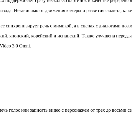
0 поддерживает сразу несколько картинок в качестве референсов
пизода. Независимо от движения камеры и развития сюжета, кл
ее синхронизирует речь с мимикой, а в сценах с диалогами позв
ий, японский, корейский и испанский. Также улучшена передача
Video 3.0 Omni.
влечь голос или записать видео с персонажем от трех до восьми 