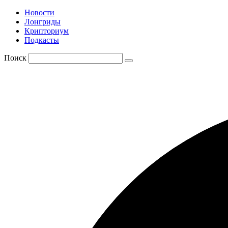
Новости
Лонгриды
Крипториум
Подкасты
Поиск