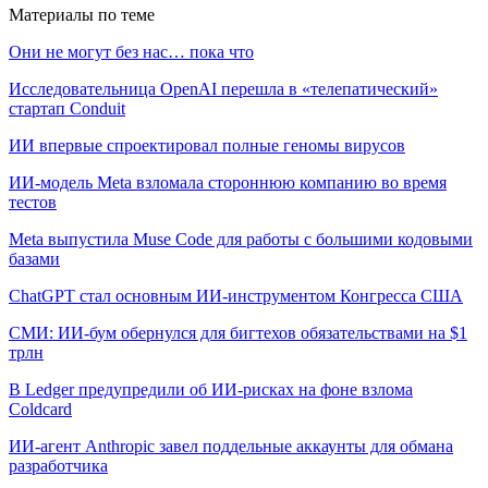
Материалы по теме
Они не могут без нас… пока что
Исследовательница OpenAI перешла в «телепатический»
стартап Conduit
ИИ впервые спроектировал полные геномы вирусов
ИИ-модель Meta взломала стороннюю компанию во время
тестов
Meta выпустила Muse Code для работы с большими кодовыми
базами
ChatGPT стал основным ИИ-инструментом Конгресса США
СМИ: ИИ-бум обернулся для бигтехов обязательствами на $1
трлн
В Ledger предупредили об ИИ-рисках на фоне взлома
Coldcard
ИИ-агент Anthropic завел поддельные аккаунты для обмана
разработчика