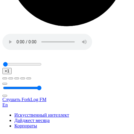
×1
Слушать ForkLog FM
En
Искусственный интеллект
Дайджест месяца
Корпораты