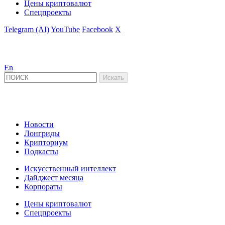
Цены криптовалют
Спецпроекты
Telegram (AI)
YouTube
Facebook
X
En
Новости
Лонгриды
Крипториум
Подкасты
Искусственный интеллект
Дайджест месяца
Корпораты
Цены криптовалют
Спецпроекты