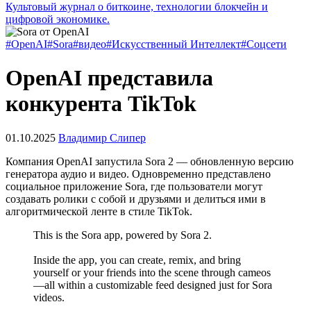
Культовый журнал о биткоине, технологии блокчейн и
цифровой экономике.
#OpenAI
#Sora
#видео
#Искусственный Интеллект
#Соцсети
OpenAI представила
конкурента TikTok
01.10.2025
Владимир Слипер
Компания OpenAI запустила Sora 2 — обновленную версию
генератора аудио и видео. Одновременно представлено
социальное приложение Sora, где пользователи могут
создавать ролики с собой и друзьями и делиться ими в
алгоритмической ленте в стиле TikTok.
This is the Sora app, powered by Sora 2.
Inside the app, you can create, remix, and bring
yourself or your friends into the scene through cameos
—all within a customizable feed designed just for Sora
videos.