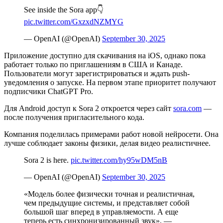
See inside the Sora app👇
pic.twitter.com/GxzxdNZMYG
— OpenAI (@OpenAI)
September 30, 2025
Приложение доступно для скачивания на iOS, однако пока
работает только по приглашениям в США и Канаде.
Пользователи могут зарегистрироваться и ждать push-
уведомления о запуске. На первом этапе приоритет получают
подписчики ChatGPT Pro.
Для Android доступ к Sora 2 откроется через сайт
sora.com
—
после получения пригласительного кода.
Компания поделилась примерами работ новой нейросети. Она
лучше соблюдает законы физики, делая видео реалистичнее.
Sora 2 is here.
pic.twitter.com/hy95wDM5nB
— OpenAI (@OpenAI)
September 30, 2025
«Модель более физически точная и реалистичная,
чем предыдущие системы, и представляет собой
большой шаг вперед в управляемости. А еще
теперь есть синхронизированный звук», —