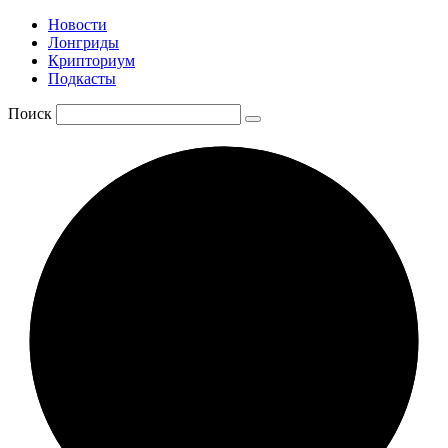
Новости
Лонгриды
Крипториум
Подкасты
Поиск