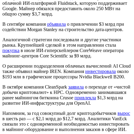
облачной ИИ-платформой Fluidstack, которую поддерживает
Google. Майнер обязался предоставить около 250 МВт на
общую сумму $3,7 млрд.
В сентябре компания
объявила
о привлечении $3 млрд при
содействии Morgan Stanley на строительство дата-центров.
Аналогичной стратегии последовали и другие участники
рынка. Крупнейшей сделкой в этом направлении стала
покупка
в июле ИИ-гиперскейлером CoreWeave оператора
майнинг-центров Core Scientific за $9 млрд.
О расширении подразделения облачных вычислений AI Cloud
также объявил майнер IREN. Компания
инвестировала
около
$193 млн в графические процессоры Nvidia Blackwell B200.
В октябре компания CleanSpark
заявила
о переходе от «чистой
добычи криптовалют» к HPC. Одновременно занимавшаяся
ранее майнингом биткоина Crusoe
привлекла
$1,3 млрд на
развитие ИИ-инфраструктуры для OpenAI.
Напомним, за год совокупный долг криптодобытчиков
вырос
в шесть раз — с $2,1 млрд до $12,7 млрд. Аналитики VanEck
связали это с одновременной необходимостью инвестировать
в майнинг-оборудование и выполнения заказов в сфере ИИ.