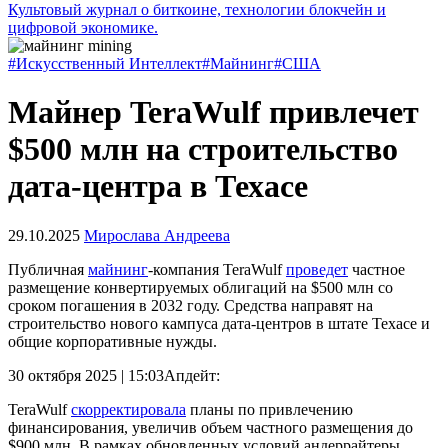
Культовый журнал о биткоине, технологии блокчейн и
цифровой экономике.
#Искусственный Интеллект
#Майнинг
#США
Майнер TeraWulf привлечет
$500 млн на строительство
дата-центра в Техасе
29.10.2025
Мирослава Андреева
Публичная
майнинг
-компания TeraWulf
проведет
частное
размещение конвертируемых облигаций на $500 млн со
сроком погашения в 2032 году. Средства направят на
строительство нового кампуса дата-центров в штате Техасе и
общие корпоративные нужды.
30 октября 2025 | 15:03
Апдейт:
TeraWulf
скорректировала
планы по привлечению
финансирования, увеличив объем частного размещения до
$900 млн. В рамках обновленных условий андеррайтеры