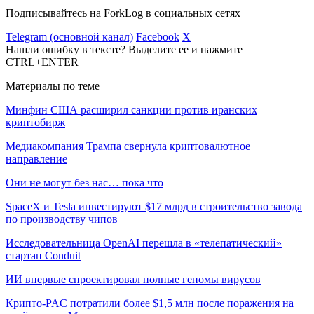
Подписывайтесь на ForkLog в социальных сетях
Telegram (основной канал)
Facebook
X
Нашли ошибку в тексте? Выделите ее и нажмите
CTRL+ENTER
Материалы по теме
Минфин США расширил санкции против иранских
криптобирж
Медиакомпания Трампа свернула криптовалютное
направление
Они не могут без нас… пока что
SpaceX и Tesla инвестируют $17 млрд в строительство завода
по производству чипов
Исследовательница OpenAI перешла в «телепатический»
стартап Conduit
ИИ впервые спроектировал полные геномы вирусов
Крипто-PAC потратили более $1,5 млн после поражения на