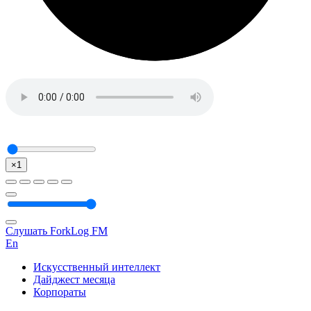
×1
Слушать ForkLog FM
En
Искусственный интеллект
Дайджест месяца
Корпораты