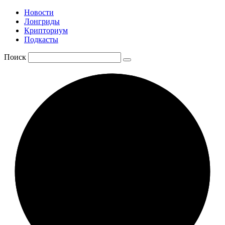
Новости
Лонгриды
Крипториум
Подкасты
Поиск