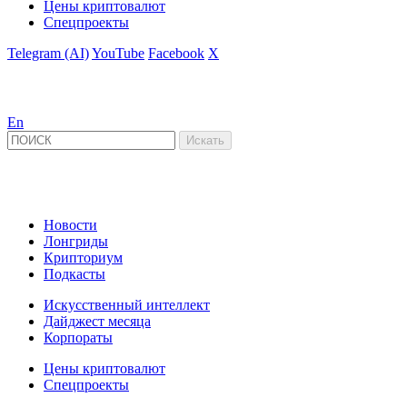
Цены криптовалют
Спецпроекты
Telegram (AI)
YouTube
Facebook
X
En
Новости
Лонгриды
Крипториум
Подкасты
Искусственный интеллект
Дайджест месяца
Корпораты
Цены криптовалют
Спецпроекты