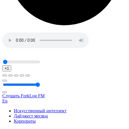
×1
Слушать ForkLog FM
En
Искусственный интеллект
Дайджест месяца
Корпораты