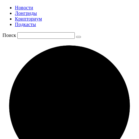
Новости
Лонгриды
Крипториум
Подкасты
Поиск