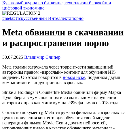
Культовый журнал о биткоине, технологии блокчейн и
цифровой экономике.
#meta
#Искусственный Интеллект
#порно
Meta обвинили в скачивании
и распространении порно
30.07.2025
Владимир Слипер
Meta годами загружала через торрент-сети защищенный
авторским правом «взрослый» контент для обучения ИИ-
моделей. Об этом говорится в
новом иске
, поданном двумя
компаниями из индустрии для взрослых.
Strike 3 Holdings и Counterlife Media обвинили фирму Марка
Цукерберга в «умышленном и сознательном» нарушении
авторских прав как минимум на 2396 фильмов с 2018 года.
Согласно документу, Meta загружала фильмы для взрослых «с
целью получения контента для обучения своей модели
генерации фильмов Movie Gen и других нейросетей,
использующих видео в качестве обучающего материала».