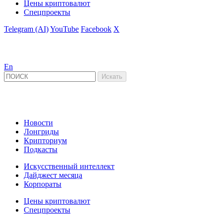
Цены криптовалют
Спецпроекты
Telegram (AI)
YouTube
Facebook
X
En
Новости
Лонгриды
Крипториум
Подкасты
Искусственный интеллект
Дайджест месяца
Корпораты
Цены криптовалют
Спецпроекты