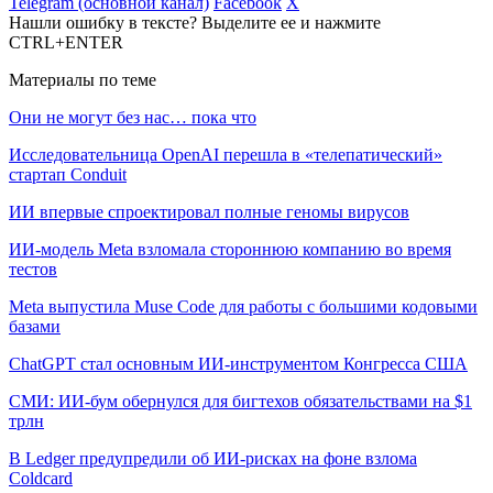
Telegram (основной канал)
Facebook
X
Нашли ошибку в тексте? Выделите ее и нажмите
CTRL+ENTER
Материалы по теме
Они не могут без нас… пока что
Исследовательница OpenAI перешла в «телепатический»
стартап Conduit
ИИ впервые спроектировал полные геномы вирусов
ИИ-модель Meta взломала стороннюю компанию во время
тестов
Meta выпустила Muse Code для работы с большими кодовыми
базами
ChatGPT стал основным ИИ-инструментом Конгресса США
СМИ: ИИ-бум обернулся для бигтехов обязательствами на $1
трлн
В Ledger предупредили об ИИ-рисках на фоне взлома
Coldcard