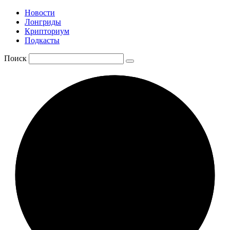
Новости
Лонгриды
Крипториум
Подкасты
Поиск