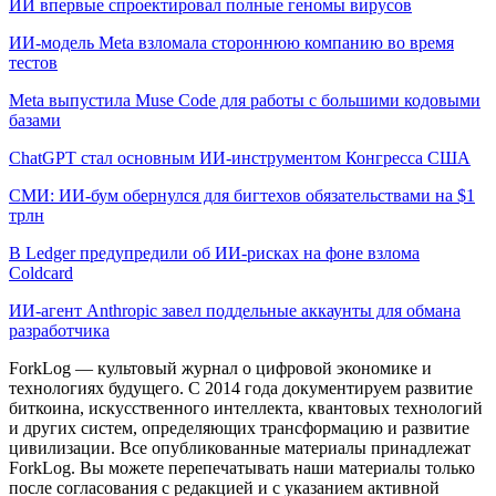
ИИ впервые спроектировал полные геномы вирусов
ИИ-модель Meta взломала стороннюю компанию во время
тестов
Meta выпустила Muse Code для работы с большими кодовыми
базами
ChatGPT стал основным ИИ-инструментом Конгресса США
СМИ: ИИ-бум обернулся для бигтехов обязательствами на $1
трлн
В Ledger предупредили об ИИ-рисках на фоне взлома
Coldcard
ИИ-агент Anthropic завел поддельные аккаунты для обмана
разработчика
ForkLog — культовый журнал о цифровой экономике и
технологиях будущего. С 2014 года документируем развитие
биткоина, искусственного интеллекта, квантовых технологий
и других систем, определяющих трансформацию и развитие
цивилизации.
Все опубликованные материалы принадлежат
ForkLog. Вы можете перепечатывать наши материалы только
после согласования с редакцией и с указанием активной