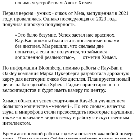
носимым устройствам Алекс Химел.
Первая версия «умных» очков от Meta, выпущенная в 2021
году, провалилась. Однако последующая от 2023 года
получила широкую популярность.
«Это было безумие. Успех застал нас врасплох.
Ray-Ban должны были стать последними очками
без дисплея. Мы решили, что сделаем две
попытки, а если не получится, то займемся
дополненной реальностью», — отметил Химел.
По информации Bloomberg, помимо работы с Ray-Ban и
Oakley компания Марка Цукерберга разработала дорожную
карту для категории очков без дисплея. Планируется новый
релиз на базе дизайна Sphera. Гаджет ориентирован на
велосипедистов и будет иметь камеру по центру.
Химел объяснил успех смарт-очков Ray-Ban улучшением
большого количества «мелочей». По его словам, качество
звука и микрофона стали превосходить некоторые наушники,
также «прокачали» видеосъемку и работу с искусственным
интеллектом.
Время автономной работы гаджета остается «жалобой номер