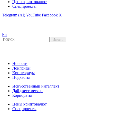
Цены криптовалют
Спецпроекты
Telegram (AI)
YouTube
Facebook
X
En
Новости
Лонгриды
Крипториум
Подкасты
Искусственный интеллект
Дайджест месяца
Корпораты
Цены криптовалют
Спецпроекты