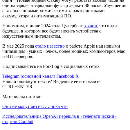
один». Новые модели Oakley могут работать восемь часов на
одном заряде, а зарядный футляр держит 48 часов. Улучшения
связаны с новыми химическими характеристиками
аккумулятора и оптимизацией ПО.
Напомним, в июле 2024 года Цукерберг
заявил
, что видит
будущее, в котором все будут носить устройства с
искусственным интеллектом.
В мае 2025 года
стало известно
о работе Apple над новыми
чипами для «умных» очков, более мощных компьютеров Mac
и ИИ-серверов.
Подписывайтесь на ForkLog в социальных сетях
Telegram (основной канал)
Facebook
X
Нашли ошибку в тексте? Выделите ее и нажмите
CTRL+ENTER
Материалы по теме
Они не могут без нас… пока что
Исследовательница OpenAI перешла в «телепатический»
стартап Conduit