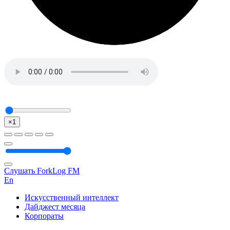
×1
Слушать ForkLog FM
En
Искусственный интеллект
Дайджест месяца
Корпораты