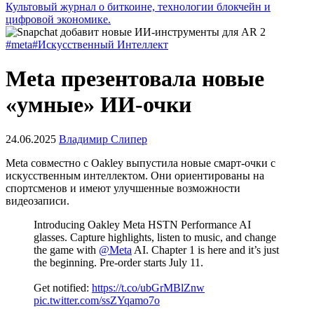
Культовый журнал о биткоине, технологии блокчейн и
цифровой экономике.
#meta
#Искусственный Интеллект
Meta презентовала новые
«умные» ИИ-очки
24.06.2025
Владимир Слипер
Meta совместно с Oakley выпустила новые смарт-очки с
искусственным интеллектом. Они ориентированы на
спортсменов и имеют улучшенные возможности
видеозаписи.
Introducing Oakley Meta HSTN Performance AI
glasses. Capture highlights, listen to music, and change
the game with
@Meta
AI. Chapter 1 is here and it’s just
the beginning. Pre-order starts July 11.
Get notified:
https://t.co/ubGrMBlZnw
pic.twitter.com/ssZYqamo7o