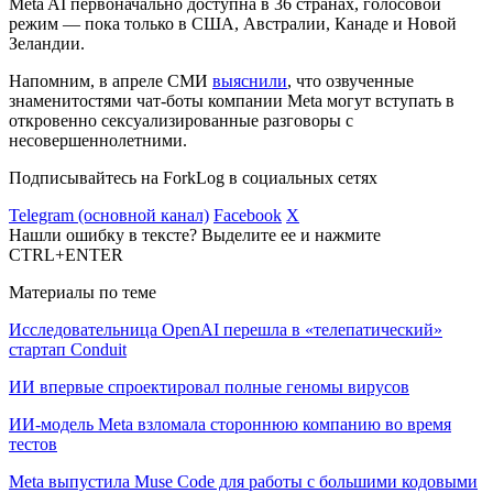
Meta AI первоначально доступна в 36 странах, голосовой
режим — пока только в США, Австралии, Канаде и Новой
Зеландии.
Напомним, в апреле СМИ
выяснили
, что озвученные
знаменитостями чат-боты компании Meta могут вступать в
откровенно сексуализированные разговоры с
несовершеннолетними.
Подписывайтесь на ForkLog в социальных сетях
Telegram (основной канал)
Facebook
X
Нашли ошибку в тексте? Выделите ее и нажмите
CTRL+ENTER
Материалы по теме
Исследовательница OpenAI перешла в «телепатический»
стартап Conduit
ИИ впервые спроектировал полные геномы вирусов
ИИ-модель Meta взломала стороннюю компанию во время
тестов
Meta выпустила Muse Code для работы с большими кодовыми