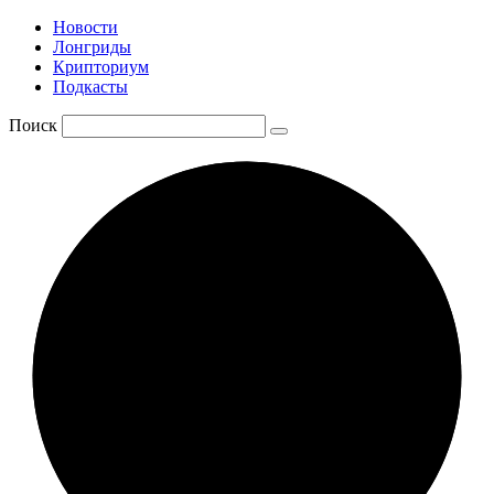
Новости
Лонгриды
Крипториум
Подкасты
Поиск