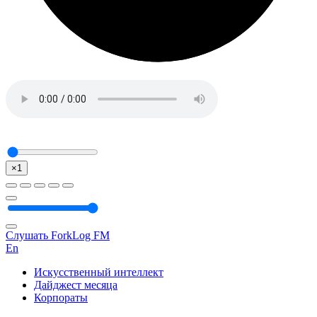
×1
Слушать ForkLog FM
En
Искусственный интеллект
Дайджест месяца
Корпораты