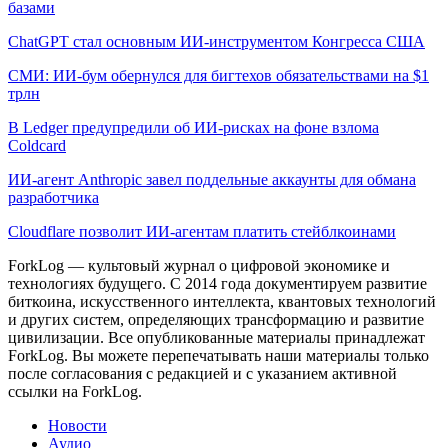
базами
ChatGPT стал основным ИИ-инструментом Конгресса США
СМИ: ИИ-бум обернулся для бигтехов обязательствами на $1
трлн
В Ledger предупредили об ИИ-рисках на фоне взлома
Coldcard
ИИ-агент Anthropic завел поддельные аккаунты для обмана
разработчика
Cloudflare позволит ИИ-агентам платить стейблкоинами
ForkLog — культовый журнал о цифровой экономике и
технологиях будущего. С 2014 года документируем развитие
биткоина, искусственного интеллекта, квантовых технологий
и других систем, определяющих трансформацию и развитие
цивилизации.
Все опубликованные материалы принадлежат
ForkLog. Вы можете перепечатывать наши материалы только
после согласования с редакцией и с указанием активной
ссылки на ForkLog.
Новости
Аудио