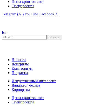
Цены криптовалют
Спецпроекты
Telegram (AI)
YouTube
Facebook
X
En
Новости
Лонгриды
Крипториум
Подкасты
Искусственный интеллект
Дайджест месяца
Корпораты
Цены криптовалют
Спецпроекты