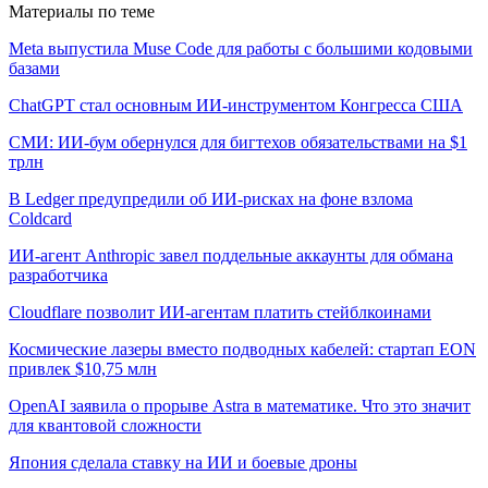
Материалы по теме
Meta выпустила Muse Code для работы с большими кодовыми
базами
ChatGPT стал основным ИИ-инструментом Конгресса США
СМИ: ИИ-бум обернулся для бигтехов обязательствами на $1
трлн
В Ledger предупредили об ИИ-рисках на фоне взлома
Coldcard
ИИ-агент Anthropic завел поддельные аккаунты для обмана
разработчика
Cloudflare позволит ИИ-агентам платить стейблкоинами
Космические лазеры вместо подводных кабелей: стартап EON
привлек $10,75 млн
OpenAI заявила о прорыве Astra в математике. Что это значит
для квантовой сложности
Япония сделала ставку на ИИ и боевые дроны