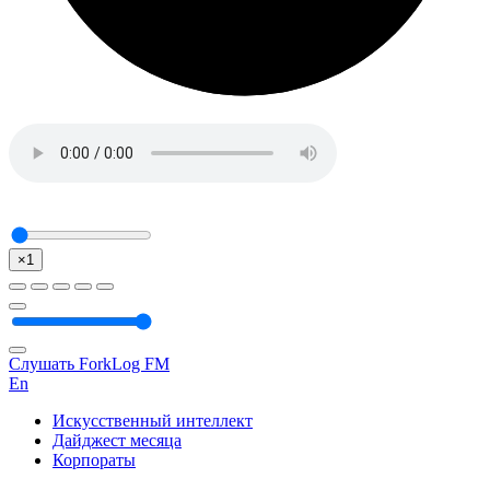
×1
Слушать ForkLog FM
En
Искусственный интеллект
Дайджест месяца
Корпораты