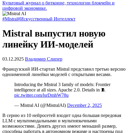
Культовый журнал о биткоине, технологии блокчейн и
цифровой экономике.
#Mistral
#Искусственный Интеллект
Mistral выпустил новую
линейку ИИ-моделей
03.12.2025
Владимир Слипер
Французский ИИ-стартап Mistral представил третью версию
одноименной линейки моделей с открытыми
весами
.
Introducing the Mistral 3 family of models: Frontier
intelligence at all sizes. Apache 2.0. Details in 🧵
pic.twitter.com/lsrDmhW78u
— Mistral AI (@MistralAI)
December 2, 2025
В серию из 10 нейросетей входит одна большая передовая
LLM
с мультимодальными и мультиязычными
возможностями. Девять других имеют меньший размер,
способны работать в автономном режиме и настроены под