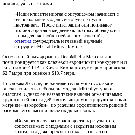
индивидуальные задачи.
«Наши клиенты иногда с энтузиазмом начинают с
очень большой модели, которую не нужно
настраивать. После интеграции они понимают,
что она дорогая и медленная, поэтому обращаются
к нам для настройки небольших решений», —
отметил
соучредитель и главный научный
сотрудник Mistral Гийом Лампле.
Основанный выходцами из DeepMind и Meta стартап
позиционируется как ключевой европейский конкурент ИИ-
гигантам из США и Китая. Компания суммарно привлекла
$2,7 млрд при оценке в $13,7 млрд.
По словам Лампле, первичные тесты могут создавать
впечатление, что небольшие модели Mistral уступают
аналогам. Однако он назвал такие выводы обманчивыми:
крупные нейросети действительно демонстрируют высокие
метрики «из коробки», но реальная эффективность решений
раскрывается именно после их донастройки.
«Во многих случаях можно достичь результатов,
сопоставимых с моделями с закрытым исходным
кодом, или даже превзойти их», — сказал он.