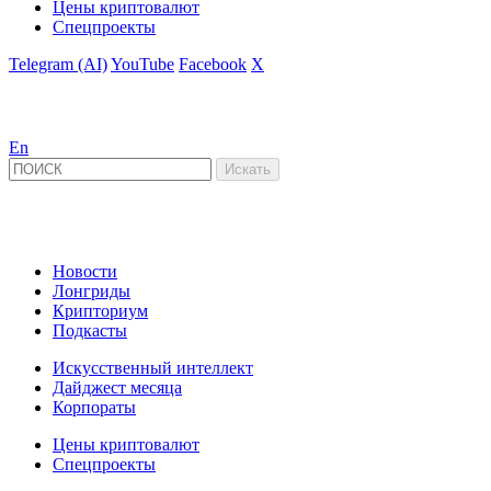
Цены криптовалют
Спецпроекты
Telegram (AI)
YouTube
Facebook
X
En
Новости
Лонгриды
Крипториум
Подкасты
Искусственный интеллект
Дайджест месяца
Корпораты
Цены криптовалют
Спецпроекты