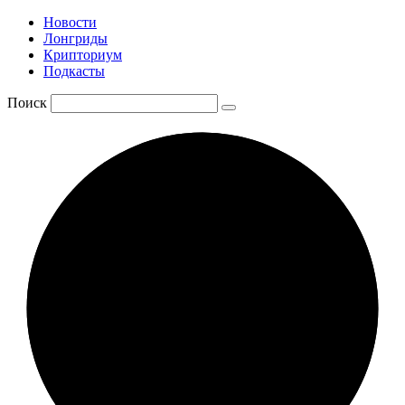
Новости
Лонгриды
Крипториум
Подкасты
Поиск