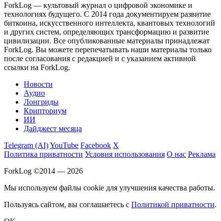
ForkLog — культовый журнал о цифровой экономике и
технологиях будущего. С 2014 года документируем развитие
биткоина, искусственного интеллекта, квантовых технологий
и других систем, определяющих трансформацию и развитие
цивилизации.
Все опубликованные материалы принадлежат
ForkLog. Вы можете перепечатывать наши материалы только
после согласования с редакцией и с указанием активной
ссылки на ForkLog.
Новости
Аудио
Лонгриды
Крипториум
ИИ
Дайджест месяца
Telegram (AI)
YouTube
Facebook
X
Политика приватности
Условия использования
О нас
Реклама
ForkLog ©2014 — 2026
Мы используем файлы cookie для улучшения качества работы.
Пользуясь сайтом, вы соглашаетесь с
Политикой приватности
.