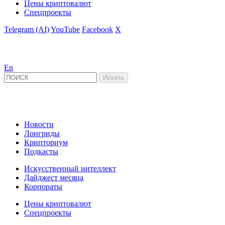
Цены криптовалют
Спецпроекты
Telegram (AI)
YouTube
Facebook
X
En
Новости
Лонгриды
Крипториум
Подкасты
Искусственный интеллект
Дайджест месяца
Корпораты
Цены криптовалют
Спецпроекты