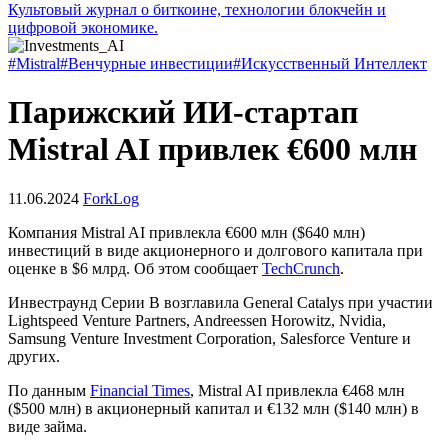
Культовый журнал о биткоине, технологии блокчейн и
цифровой экономике.
#Mistral
#Венчурные инвестиции
#Искусственный Интеллект
Парижский ИИ-стартап
Mistral AI привлек €600 млн
11.06.2024
ForkLog
Компания Mistral AI привлекла €600 млн ($640 млн)
инвестиций в виде акционерного и долгового капитала при
оценке в $6 млрд. Об этом сообщает
TechCrunch
.
Инвестраунд Серии B возглавила General Catalys при участии
Lightspeed Venture Partners, Andreessen Horowitz, Nvidia,
Samsung Venture Investment Corporation, Salesforce Venture и
других.
По данным
Financial Times
, Mistral AI привлекла €468 млн
($500 млн) в акционерный капитал и €132 млн ($140 млн) в
виде займа.