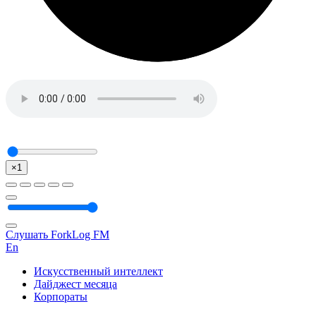
×1
Слушать ForkLog FM
En
Искусственный интеллект
Дайджест месяца
Корпораты