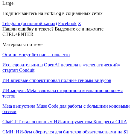
Large.
Подписывайтесь на ForkLog в социальных сетях
Telegram (основной канал)
Facebook
X
Нашли ошибку в тексте? Выделите ее и нажмите
CTRL+ENTER
Материалы по теме
Они не могут без нас… пока что
Исследовательница OpenAI перешла в «телепатический»
стартап Conduit
ИИ впервые спроектировал полные геномы вирусов
ИИ-модель Meta взломала стороннюю компанию во время
тестов
Meta выпустила Muse Code для работы с большими кодовыми
базами
ChatGPT стал основным ИИ-инструментом Конгресса США
СМИ: ИИ-бум обернулся для бигтехов обязательствами на $1