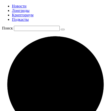
Новости
Лонгриды
Крипториум
Подкасты
Поиск