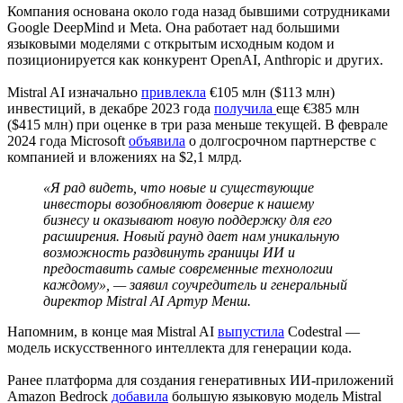
Компания основана около года назад бывшими сотрудниками
Google DeepMind и Meta. Она работает над большими
языковыми моделями с открытым исходным кодом и
позиционируется как конкурент OpenAI, Anthropic и других.
Mistral AI изначально
привлекла
€105 млн ($113 млн)
инвестиций, в декабре 2023 года
получила
еще €385 млн
($415 млн) при оценке в три раза меньше текущей. В феврале
2024 года Microsoft
объявила
о долгосрочном партнерстве с
компанией и вложениях на $2,1 млрд.
«Я рад видеть, что новые и существующие
инвесторы возобновляют доверие к нашему
бизнесу и оказывают новую поддержку для его
расширения. Новый раунд дает нам уникальную
возможность раздвинуть границы ИИ и
предоставить самые современные технологии
каждому», — заявил соучредитель и генеральный
директор Mistral AI Артур Менш.
Напомним, в конце мая Mistral AI
выпустила
Codestral —
модель искусственного интеллекта для генерации кода.
Ранее платформа для создания генеративных ИИ-приложений
Amazon Bedrock
добавила
большую языковую модель Mistral