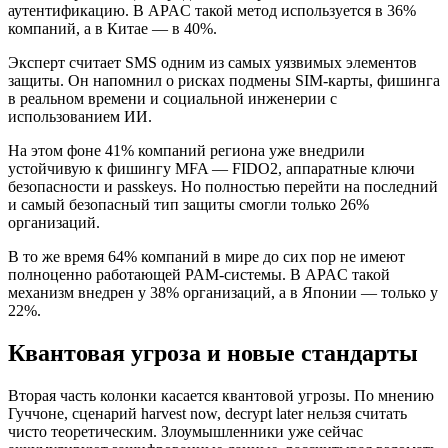
аутентификацию. В APAC такой метод используется в 36%
компаний, а в Китае — в 40%.
Эксперт считает SMS одним из самых уязвимых элементов
защиты. Он напомнил о рисках подмены SIM-карты, фишинга
в реальном времени и социальной инженерии с
использованием ИИ.
На этом фоне 41% компаний региона уже внедрили
устойчивую к фишингу
MFA
—
FIDO2
, аппаратные ключи
безопасности и
passkeys
. Но полностью перейти на последний
и самый безопасный тип защиты смогли только 26%
организаций.
В то же время 64% компаний в мире до сих пор не имеют
полноценно работающей
PAM
-системы. В APAC такой
механизм внедрен у 38% организаций, а в Японии — только у
22%.
Квантовая угроза и новые стандарты
Вторая часть колонки касается квантовой угрозы. По мнению
Гуччоне, сценарий harvest now, decrypt later нельзя считать
чисто теоретическим. Злоумышленники уже сейчас