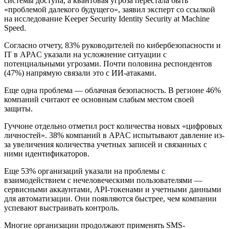
системы доступа, а квантовая угроза перестала быть
«проблемой далекого будущего», заявил эксперт со ссылкой
на исследование Keeper Security Identity Security at Machine
Speed.
Согласно отчету, 83% руководителей по кибербезопасности и
IT в APAC указали на усложнение ситуации с
потенциальными угрозами. Почти половина респондентов
(47%) напрямую связали это с ИИ-атаками.
Еще одна проблема — облачная безопасность. В регионе 46%
компаний считают ее основным слабым местом своей
защиты.
Гуччоне отдельно отметил рост количества новых «цифровых
личностей». 38% компаний в APAC испытывают давление из-
за увеличения количества учетных записей и связанных с
ними идентификаторов.
Еще 53% организаций указали на проблемы с
взаимодействием с нечеловеческими пользователями —
сервисными аккаунтами,
API
-токенами и учетными данными
для автоматизации. Они появляются быстрее, чем компании
успевают выстраивать контроль.
Многие организации продолжают применять SMS-