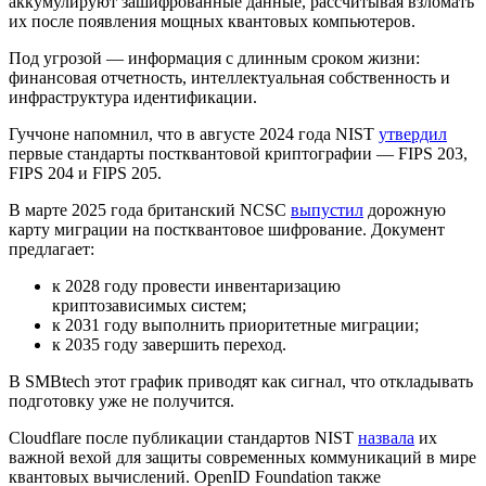
аккумулируют зашифрованные данные, рассчитывая взломать
их после появления мощных квантовых компьютеров.
Под угрозой — информация с длинным сроком жизни:
финансовая отчетность, интеллектуальная собственность и
инфраструктура идентификации.
Гуччоне напомнил, что в августе 2024 года
NIST
утвердил
первые стандарты постквантовой криптографии — FIPS 203,
FIPS 204 и FIPS 205.
В марте 2025 года британский
NCSC
выпустил
дорожную
карту миграции на постквантовое шифрование. Документ
предлагает:
к 2028 году провести инвентаризацию
криптозависимых систем;
к 2031 году выполнить приоритетные миграции;
к 2035 году завершить переход.
В SMBtech этот график приводят как сигнал, что откладывать
подготовку уже не получится.
Cloudflare после публикации стандартов NIST
назвала
их
важной вехой для защиты современных коммуникаций в мире
квантовых вычислений. OpenID Foundation также