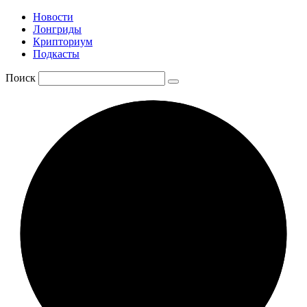
Новости
Лонгриды
Крипториум
Подкасты
Поиск