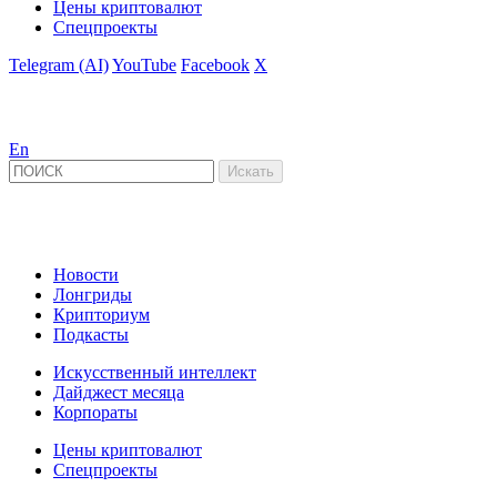
Цены криптовалют
Спецпроекты
Telegram (AI)
YouTube
Facebook
X
En
Новости
Лонгриды
Крипториум
Подкасты
Искусственный интеллект
Дайджест месяца
Корпораты
Цены криптовалют
Спецпроекты