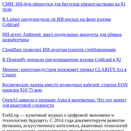
СМИ: ИИ-бум обернулся для бигтехов обязательствами на $1
трлн
В Ledger предупредили об ИИ-рисках на фоне взлома
Coldcard
ИИ-агент Anthropic завел поддельные аккаунты для обмана
разработчика
Cloudflare позволит ИИ-агентам платить стейблкоинами
В Dragonfly оценили предотвращение взлома Coldcard в $2
Мнение: криптоиндустрия переживет провал CLARITY Act в
Сенате
Космические лазеры вместо подводных кабелей: стартап EON
привлек $10,75 млн
OpenAI заявила о прорыве Astra в математике. Что это значит
для квантовой сложности
ForkLog — культовый журнал о цифровой экономике и
технологиях будущего. С 2014 года документируем развитие
биткоина, искусственного интеллекта, квантовых технологий
и других систем, определяющих трансформацию и развитие