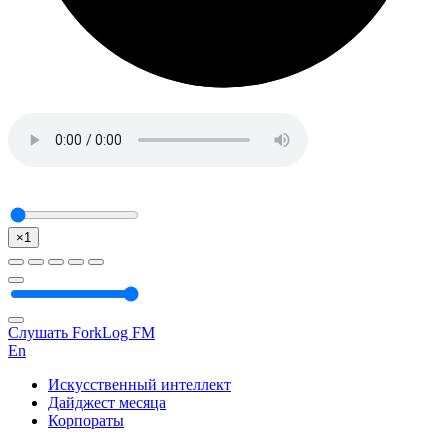
×1
Слушать ForkLog FM
En
Искусственный интеллект
Дайджест месяца
Корпораты