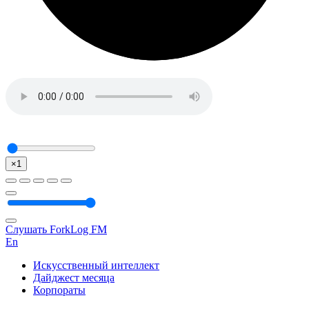
×1
Слушать ForkLog FM
En
Искусственный интеллект
Дайджест месяца
Корпораты