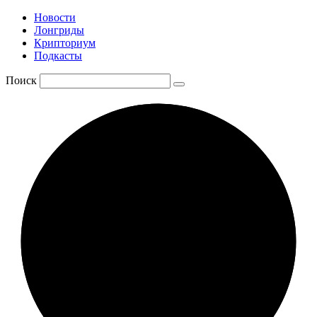
Новости
Лонгриды
Крипториум
Подкасты
Поиск