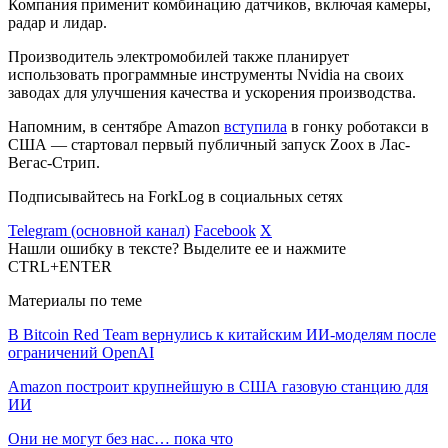
Компания применит комбинацию датчиков, включая камеры,
радар и лидар.
Производитель электромобилей также планирует
использовать программные инструменты Nvidia на своих
заводах для улучшения качества и ускорения производства.
Напомним, в сентябре Amazon
вступила
в гонку роботакси в
США — стартовал первый публичный запуск Zoox в Лас-
Вегас-Стрип.
Подписывайтесь на ForkLog в социальных сетях
Telegram (основной канал)
Facebook
X
Нашли ошибку в тексте? Выделите ее и нажмите
CTRL+ENTER
Материалы по теме
В Bitcoin Red Team вернулись к китайским ИИ-моделям после
ограничений OpenAI
Amazon построит крупнейшую в США газовую станцию для
ИИ
Они не могут без нас… пока что