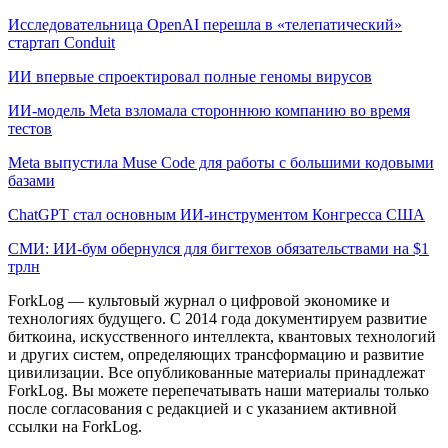
Исследовательница OpenAI перешла в «телепатический»
стартап Conduit
ИИ впервые спроектировал полные геномы вирусов
ИИ-модель Meta взломала стороннюю компанию во время
тестов
Meta выпустила Muse Code для работы с большими кодовыми
базами
ChatGPT стал основным ИИ-инструментом Конгресса США
СМИ: ИИ-бум обернулся для бигтехов обязательствами на $1
трлн
ForkLog — культовый журнал о цифровой экономике и
технологиях будущего. С 2014 года документируем развитие
биткоина, искусственного интеллекта, квантовых технологий
и других систем, определяющих трансформацию и развитие
цивилизации.
Все опубликованные материалы принадлежат
ForkLog. Вы можете перепечатывать наши материалы только
после согласования с редакцией и с указанием активной
ссылки на ForkLog.