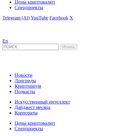
Цены криптовалют
Спецпроекты
Telegram (AI)
YouTube
Facebook
X
En
Новости
Лонгриды
Крипториум
Подкасты
Искусственный интеллект
Дайджест месяца
Корпораты
Цены криптовалют
Спецпроекты