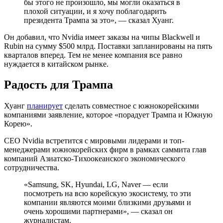
бы этого не произошло, мы могли оказаться в
плохой ситуации, и я хочу поблагодарить
президента Трампа за это», — сказал Хуанг.
Он добавил, что Nvidia имеет заказы на чипы Blackwell и
Rubin на сумму $500 млрд. Поставки запланированы на пять
кварталов вперед. Тем не менее компания все равно
нуждается в китайском рынке.
Радость для Трампа
Хуанг
планирует
сделать совместное с южнокорейскими
компаниями заявление, которое «порадует Трампа и Южную
Корею».
CEO Nvidia встретится с мировыми лидерами и топ-
менеджерами южнокорейских фирм в рамках саммита глав
компаний Азиатско-Тихоокеанского экономического
сотрудничества.
«Samsung, SK, Hyundai, LG, Naver — если
посмотреть на всю корейскую экосистему, то эти
компании являются моими близкими друзьями и
очень хорошими партнерами», — сказал он
журналистам.