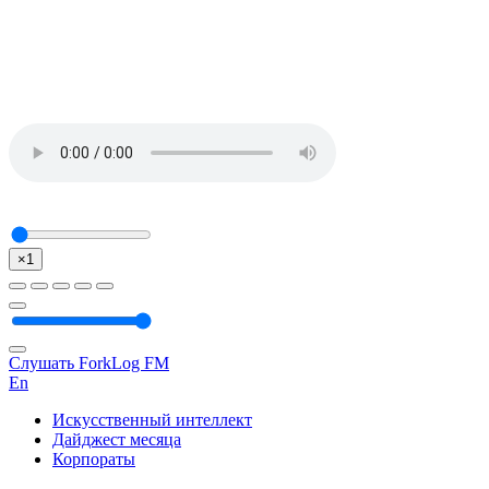
×1
Слушать ForkLog FM
En
Искусственный интеллект
Дайджест месяца
Корпораты