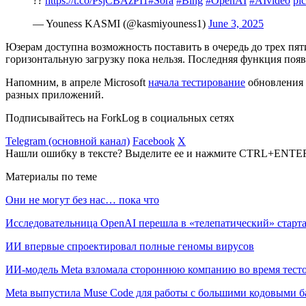
??
https://t.co/PsjCBAzPI1
#Sora
#Bing
#OpenAI
#AIvideo
pi
— Youness KASMI (@kasmiyouness1)
June 3, 2025
Юзерам доступна возможность поставить в очередь до трех пя
горизонтальную загрузку пока нельзя. Последняя функция поя
Напомним, в апреле Microsoft
начала тестирование
обновления 
разных приложений.
Подписывайтесь на ForkLog в социальных сетях
Telegram (основной канал)
Facebook
X
Нашли ошибку в тексте? Выделите ее и нажмите CTRL+ENTE
Материалы по теме
Они не могут без нас… пока что
Исследовательница OpenAI перешла в «телепатический» старта
ИИ впервые спроектировал полные геномы вирусов
ИИ-модель Meta взломала стороннюю компанию во время тест
Meta выпустила Muse Code для работы с большими кодовыми б