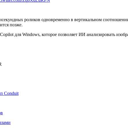
c.twitter.com/ZqbXdLuKFN
тисекундных роликов одновременно в вертикальном соотношении
вится позже.
Copilot для Windows, которое позволяет ИИ анализировать изобр
R
п Conduit
ов
азами