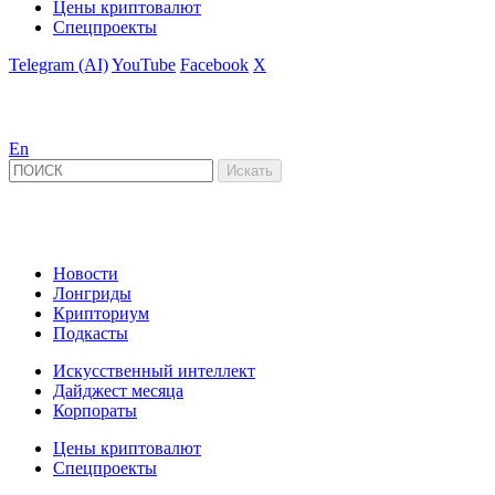
Цены криптовалют
Спецпроекты
Telegram (AI)
YouTube
Facebook
X
En
Новости
Лонгриды
Крипториум
Подкасты
Искусственный интеллект
Дайджест месяца
Корпораты
Цены криптовалют
Спецпроекты