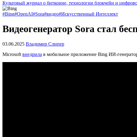
Культовый журнал о биткоине, технологии блокчейн и цифров
#Bing
#OpenAI
#Sora
#видео
#Искусственный Интеллект
Видеогенератор Sora стал бес
03.06.2025
Владимир Слипер
Microsoft
внедрила
в мобильное приложение Bing ИИ-генератор 