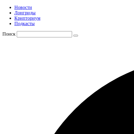
Новости
Лонгриды
Крипториум
Подкасты
Поиск