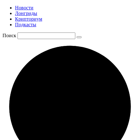
Новости
Лонгриды
Крипториум
Подкасты
Поиск