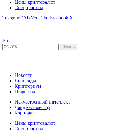
Цены криптовалют
Спецпроекты
Telegram (AI)
YouTube
Facebook
X
En
Новости
Лонгриды
Крипториум
Подкасты
Искусственный интеллект
Дайджест месяца
Корпораты
Цены криптовалют
Спецпроекты