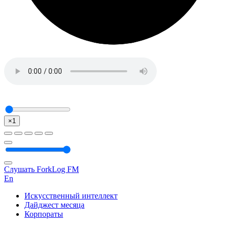
×1
Слушать ForkLog FM
En
Искусственный интеллект
Дайджест месяца
Корпораты