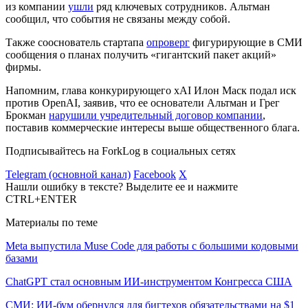
из компании
ушли
ряд ключевых сотрудников. Альтман
сообщил, что события не связаны между собой.
Также сооснователь стартапа
опроверг
фигурирующие в СМИ
сообщения о планах получить «гигантский пакет акций»
фирмы.
Напомним, глава конкурирующего xAI Илон Маск подал иск
против OpenAI, заявив, что ее основатели Альтман и Грег
Брокман
нарушили учредительный договор компании
,
поставив коммерческие интересы выше общественного блага.
Подписывайтесь на ForkLog в социальных сетях
Telegram (основной канал)
Facebook
X
Нашли ошибку в тексте? Выделите ее и нажмите
CTRL+ENTER
Материалы по теме
Meta выпустила Muse Code для работы с большими кодовыми
базами
ChatGPT стал основным ИИ-инструментом Конгресса США
СМИ: ИИ-бум обернулся для бигтехов обязательствами на $1