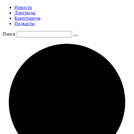
Новости
Лонгриды
Крипториум
Подкасты
Поиск