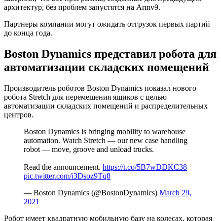
архитектур, без проблем запустятся на Armv9.
Партнеры компании могут ожидать отгрузок первых партий
до конца года.
Boston Dynamics представил робота для
автоматизации складских помещений
Производитель роботов Boston Dynamics показал нового
робота Stretch для перемещения ящиков с целью
автоматизации складских помещений и распределительных
центров.
Boston Dynamics is bringing mobility to warehouse
automation. Watch Stretch — our new case handling
robot — move, groove and unload trucks.
Read the announcement.
https://t.co/5B7wDDKC38
pic.twitter.com/i3Dsoz9Tq8
— Boston Dynamics (@BostonDynamics)
March 29,
2021
Робот имеет квадратную мобильную базу на колесах, которая