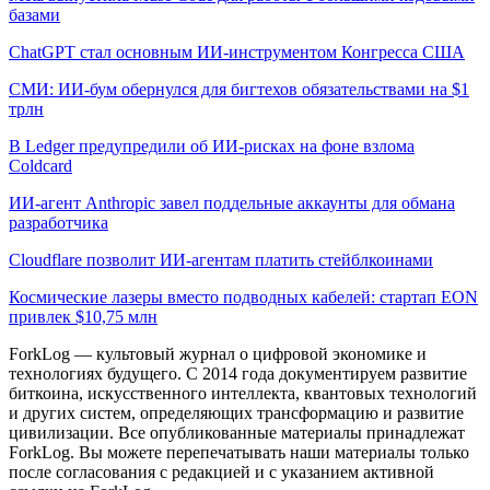
базами
ChatGPT стал основным ИИ-инструментом Конгресса США
СМИ: ИИ-бум обернулся для бигтехов обязательствами на $1
трлн
В Ledger предупредили об ИИ-рисках на фоне взлома
Coldcard
ИИ-агент Anthropic завел поддельные аккаунты для обмана
разработчика
Cloudflare позволит ИИ-агентам платить стейблкоинами
Космические лазеры вместо подводных кабелей: стартап EON
привлек $10,75 млн
ForkLog — культовый журнал о цифровой экономике и
технологиях будущего. С 2014 года документируем развитие
биткоина, искусственного интеллекта, квантовых технологий
и других систем, определяющих трансформацию и развитие
цивилизации.
Все опубликованные материалы принадлежат
ForkLog. Вы можете перепечатывать наши материалы только
после согласования с редакцией и с указанием активной