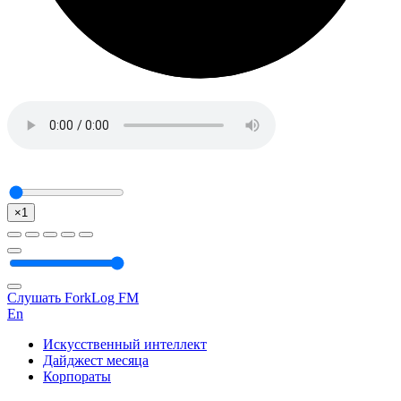
×1
Слушать ForkLog FM
En
Искусственный интеллект
Дайджест месяца
Корпораты