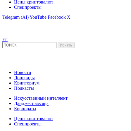
Цены криптовалют
Спецпроекты
Telegram (AI)
YouTube
Facebook
X
En
Новости
Лонгриды
Крипториум
Подкасты
Искусственный интеллект
Дайджест месяца
Корпораты
Цены криптовалют
Спецпроекты