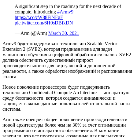
A significant step in the roadmap for the next decade of
compute. Introducing
#Armv9
.
https://t.co/cW88FiNFqE
pic.twitter.com/6H0sDBfxDN
— Arm (@Arm)
March 30, 2021
Armv9 будет поддерживать технологию Scalable Vector
Extension 2 (SVE2), которая предназначена для задач
машинного обучения и цифровой обработки сигналов. SVE2
должна обеспечить существенный прирост
производительности для виртуальной и дополненной
реальности, а также обработки изображений и распознавания
голоса.
Новое поколение процессоров будет поддерживать
технологию Confidential Compute Architecture — аппаратную
среду безопасности, которая создается динамически и
защищает важные данные пользователей от остальной части
системы.
Arm также обещает общее повышение производительности
новой архитектуры более чем на 30% за счет оптимизации
программного и аппаратного обеспечения. В компании
заверили, что все программы, созданные для предыдущих