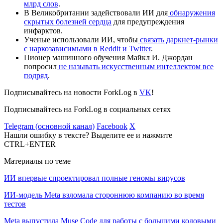
млрд слов
.
В Великобритании задействовали ИИ для
обнаружения
скрытых болезней сердца
для предупреждения
инфарктов.
Ученые использовали ИИ, чтобы
связать даркнет-рынки
с наркозависимыми в Reddit и Twitter
.
Пионер машинного обучения Майкл И. Джордан
попросил
не называть искусственным интеллектом все
подряд
.
Подписывайтесь на новости ForkLog в
VK
!
Подписывайтесь на ForkLog в социальных сетях
Telegram (основной канал)
Facebook
X
Нашли ошибку в тексте? Выделите ее и нажмите
CTRL+ENTER
Материалы по теме
ИИ впервые спроектировал полные геномы вирусов
ИИ-модель Meta взломала стороннюю компанию во время
тестов
Meta выпустила Muse Code для работы с большими кодовыми