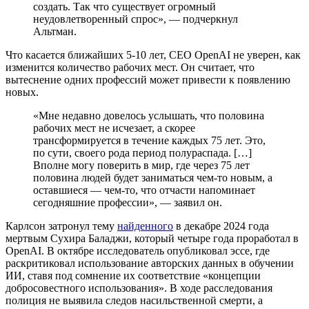
создать. Так что существует огромный
неудовлетворенный спрос», — подчеркнул
Альтман.
Что касается ближайших 5-10 лет, CEO OpenAI не уверен, как
изменится количество рабочих мест. Он считает, что
вытеснение одних профессий может привести к появлению
новых.
«Мне недавно довелось услышать, что половина
рабочих мест не исчезает, а скорее
трансформируется в течение каждых 75 лет. Это,
по сути, своего рода период полураспада. […]
Вполне могу поверить в мир, где через 75 лет
половина людей будет заниматься чем-то новым, а
оставшиеся — чем-то, что отчасти напоминает
сегодняшние профессии», — заявил он.
Карлсон затронул тему
найденного
в декабре 2024 года
мертвым Сухира Баладжи, который четыре года проработал в
OpenAI. В октябре исследователь опубликовал эссе, где
раскритиковал использование авторских данных в обучении
ИИ, ставя под сомнение их соответствие «концепции
добросовестного использования». В ходе расследования
полиция не выявила следов насильственной смерти, а