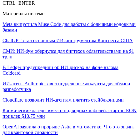
CTRL+ENTER
Материалы по теме
Meta выпустила Muse Code для работы с большими кодовыми
базами
ChatGPT стал основным ИИ-инструментом Конгресса США
СМИ: ИИ-бум обернулся для бигтехов обязательствами на $1
трлн
В Ledger предупредили об ИИ-рисках на фоне взлома
Coldcard
ИИ-агент Anthropic завел поддельные аккаунты для обмана
разработчика
Cloudflare позволит ИИ-агентам платить стейблкоинами
Космические лазеры вместо подводных кабелей: стартап EON
привлек $10,75 млн
OpenAI заявила о прорыве Astra в математике. Что это значит
для квантовой сложности