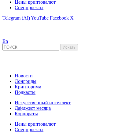
Цены криптовалют
Спецпроекты
Telegram (AI)
YouTube
Facebook
X
En
Новости
Лонгриды
Крипториум
Подкасты
Искусственный интеллект
Дайджест месяца
Корпораты
Цены криптовалют
Спецпроекты