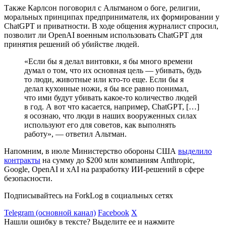
Также Карлсон поговорил с Альтманом о боге, религии,
моральных принципах предпринимателя, их формировании у
ChatGPT и приватности. В ходе общения журналист спросил,
позволит ли OpenAI военным использовать ChatGPT для
принятия решений об убийстве людей.
«Если бы я делал винтовки, я бы много времени
думал о том, что их основная цель — убивать, будь
то люди, животные или кто-то еще. Если бы я
делал кухонные ножи, я бы все равно понимал,
что ими будут убивать какое-то количество людей
в год. А вот что касается, например, ChatGPT, […]
я осознаю, что люди в наших вооруженных силах
используют его для советов, как выполнять
работу», — ответил Альтман.
Напомним, в июле Министерство обороны США
выделило
контракты
на сумму до $200 млн компаниям Anthropic,
Google, OpenAI и xAI на разработку ИИ-решений в сфере
безопасности.
Подписывайтесь на ForkLog в социальных сетях
Telegram (основной канал)
Facebook
X
Нашли ошибку в тексте? Выделите ее и нажмите