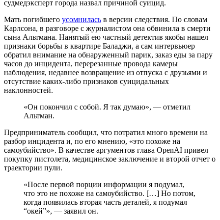
судмедэксперт города назвал причиной суицид.
Мать погибшего
усомнилась
в версии следствия. По словам
Карлсона, в разговоре с журналистом она обвинила в смерти
сына Альтмана. Нанятый ею частный детектив якобы нашел
признаки борьбы в квартире Баладжи, а сам интервьюер
обратил внимание на обнаруженный парик, заказ еды за пару
часов до инцидента, перерезанные провода камеры
наблюдения, недавнее возвращение из отпуска с друзьями и
отсутствие каких-либо признаков суицидальных
наклонностей.
«Он покончил с собой. Я так думаю», — отметил
Альтман.
Предприниматель сообщил, что потратил много времени на
разбор инцидента и, по его мнению, «это похоже на
самоубийство». В качестве аргументов глава OpenAI привел
покупку пистолета, медицинское заключение и второй отчет о
траектории пули.
«После первой порции информации я подумал,
что это не похоже на самоубийство. […] Но потом,
когда появилась вторая часть деталей, я подумал
“окей”», — заявил он.