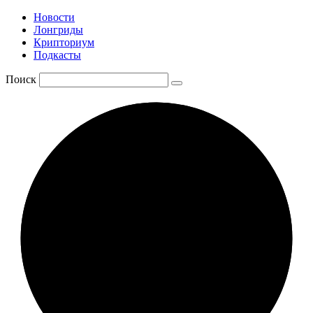
Новости
Лонгриды
Крипториум
Подкасты
Поиск