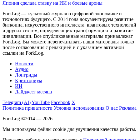
Япония сделала ставку на ИИ и боевые дроны
ForkLog — культовый журнал о цифровой экономике и
технологиях будущего. С 2014 года документируем развитие
биткоина, искусственного интеллекта, квантовых технологий
и других систем, определяющих трансформацию и развитие
цивилизации.
Все опубликованные материалы принадлежат
ForkLog. Вы можете перепечатывать наши материалы только
после согласования с редакцией и с указанием активной
ссылки на ForkLog.
Новости
Аудио
Лонгриды
Крипториум
ИИ
Дайджест месяца
Telegram (AI)
YouTube
Facebook
X
Политика приватности
Условия использования
О нас
Реклама
ForkLog ©2014 — 2026
Мы используем файлы cookie для улучшения качества работы.
Пользуясь сайтом, вы соглашаетесь с
Политикой приватности
.