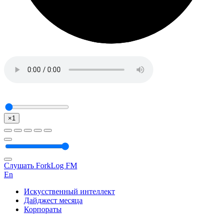
×1
Слушать ForkLog FM
En
Искусственный интеллект
Дайджест месяца
Корпораты