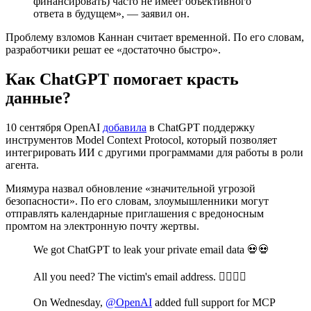
финансировать) часто не имеет объективного
ответа в будущем», — заявил он.
Проблему взломов Каннан считает временной. По его словам,
разработчики решат ее «достаточно быстро».
Как ChatGPT помогает красть
данные?
10 сентября OpenAI
добавила
в ChatGPT поддержку
инструментов Model Context Protocol, который позволяет
интегрировать ИИ с другими программами для работы в роли
агента.
Миямура назвал обновление «значительной угрозой
безопасности». По его словам, злоумышленники могут
отправлять календарные приглашения с вредоносным
промтом на электронную почту жертвы.
We got ChatGPT to leak your private email data 💀💀
All you need? The victim's email address. ⛓️‍💥🚩📧
On Wednesday,
@OpenAI
added full support for MCP