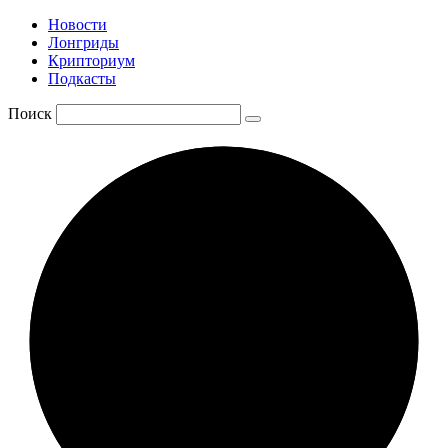
Новости
Лонгриды
Крипториум
Подкасты
Поиск