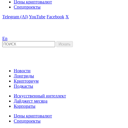
Цены криптовалют
Спецпроекты
Telegram (AI)
YouTube
Facebook
X
En
Новости
Лонгриды
Крипториум
Подкасты
Искусственный интеллект
Дайджест месяца
Корпораты
Цены криптовалют
Спецпроекты