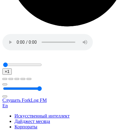
×1
Слушать ForkLog FM
En
Искусственный интеллект
Дайджест месяца
Корпораты