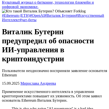
Культовый журнал о биткоине, технологии блокчейн и
цифровой экономике.
#Ethereum (ETH)
#OpenAI
#Виталик Бутерин
#Искусственный
Интеллект
#чат-боты
Виталик Бутерин
предупредил об опасности
ИИ-управления в
криптоиндустрии
Пользователи неоднозначно восприняли заявление основателя
Ethereum
15.09.2025
Мирослава Андреева
Применение искусственного интеллекта в управлении
криптопроектами повышает их уязвимость. Об этом заявил
основатель Ethereum Виталик Бутерин.
This is also why naive "AI governance" is a bad idea.