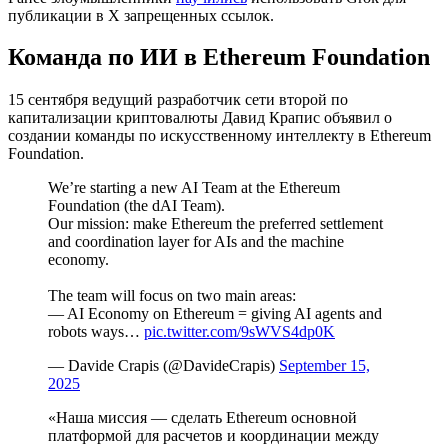
публикации в X запрещенных ссылок.
Команда по ИИ в Ethereum Foundation
15 сентября ведущий разработчик сети второй по
капитализации криптовалюты Давид Крапис объявил о
создании команды по искусственному интеллекту в Ethereum
Foundation.
We’re starting a new AI Team at the Ethereum
Foundation (the dAI Team).
Our mission: make Ethereum the preferred settlement
and coordination layer for AIs and the machine
economy.
The team will focus on two main areas:
— AI Economy on Ethereum = giving AI agents and
robots ways…
pic.twitter.com/9sWVS4dp0K
— Davide Crapis (@DavideCrapis)
September 15,
2025
«Наша миссия — сделать Ethereum основной
платформой для расчетов и координации между