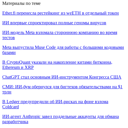
Материалы по теме
Ether.fi перенесла рестейкинг из weETH в отдельный токен
ИИ впервые спроектировал полные геномы вирусов
ИИ-модель Meta взломала стороннюю компанию во время
тестов
Meta выпустила Muse Code для работы с большими кодовыми
базами
В CryptoQuant указали на накопление китами биткоина,
Ethereum и XRP
ChatGPT стал основным ИИ-инструментом Конгресса США
СМИ: ИИ-бум обернулся для бигтехов обязательствами на $1
трлн
В Ledger предупредили об ИИ-рисках на фоне взлома
Coldcard
ИИ-агент Anthropic завел поддельные аккаунты для обмана
разработчика