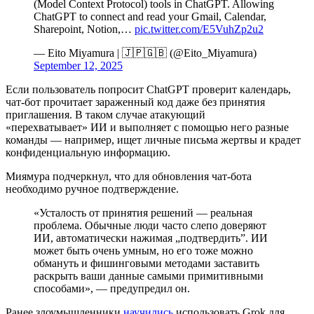
(Model Context Protocol) tools in ChatGPT. Allowing
ChatGPT to connect and read your Gmail, Calendar,
Sharepoint, Notion,…
pic.twitter.com/E5VuhZp2u2
— Eito Miyamura | 🇯🇵🇬🇧 (@Eito_Miyamura)
September 12, 2025
Если пользователь попросит ChatGPT проверит календарь,
чат-бот прочитает зараженный код даже без принятия
приглашения. В таком случае атакующий
«перехватывает» ИИ и выполняет с помощью него разные
команды — например, ищет личные письма жертвы и крадет
конфиденциальную информацию.
Миямура подчеркнул, что для обновления чат-бота
необходимо ручное подтверждение.
«Усталость от принятия решений — реальная
проблема. Обычные люди часто слепо доверяют
ИИ, автоматически нажимая „подтвердить”. ИИ
может быть очень умным, но его тоже можно
обмануть и фишинговыми методами заставить
раскрыть ваши данные самыми примитивными
способами», — предупредил он.
Ранее злоумышленники
научились
использовать Grok для