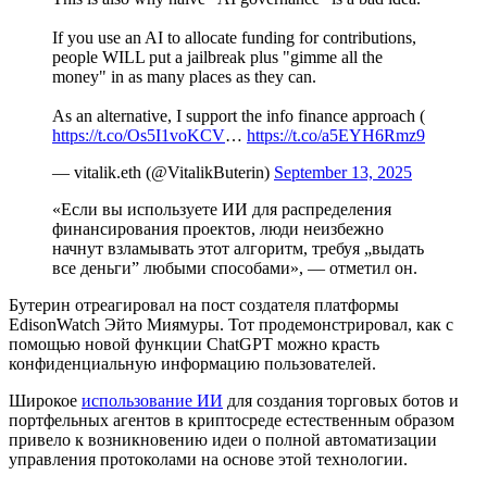
If you use an AI to allocate funding for contributions,
people WILL put a jailbreak plus "gimme all the
money" in as many places as they can.
As an alternative, I support the info finance approach (
https://t.co/Os5I1voKCV
…
https://t.co/a5EYH6Rmz9
— vitalik.eth (@VitalikButerin)
September 13, 2025
«Если вы используете ИИ для распределения
финансирования проектов, люди неизбежно
начнут взламывать этот алгоритм, требуя „выдать
все деньги” любыми способами», — отметил он.
Бутерин отреагировал на пост создателя платформы
EdisonWatch Эйто Миямуры. Тот продемонстрировал, как с
помощью новой функции ChatGPT можно красть
конфиденциальную информацию пользователей.
Широкое
использование ИИ
для создания торговых ботов и
портфельных агентов в криптосреде естественным образом
привело к возникновению идеи о полной автоматизации
управления протоколами на основе этой технологии.