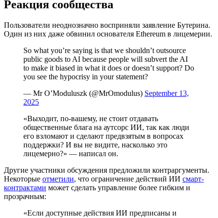
Реакция сообщества
Пользователи неоднозначно восприняли заявление Бутерина.
Один из них даже обвинил основателя Ethereum в лицемерии.
So what you’re saying is that we shouldn’t outsource
public goods to AI because people will subvert the AI
to make it biased in what it does or doesn’t support? Do
you see the hypocrisy in your statement?
— Mr O’Moduluszk (@MrOmodulus)
September 13,
2025
«Выходит, по-вашему, не стоит отдавать
общественные блага на аутсорс ИИ, так как люди
его взломают и сделают предвзятым в вопросах
поддержки? И вы не видите, насколько это
лицемерно?» — написал он.
Другие участники обсуждения предложили контраргументы.
Некоторые
отметили
, что ограничение действий ИИ
смарт-
контрактами
может сделать управление более гибким и
прозрачным:
«Если доступные действия ИИ предписаны и