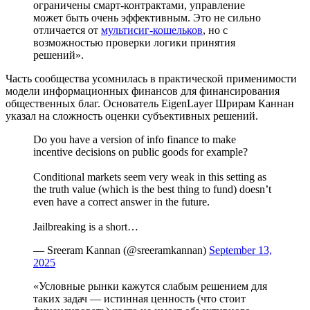
ограничены смарт-контрактами, управление
может быть очень эффективным. Это не сильно
отличается от
мультисиг-кошельков
, но с
возможностью проверки логики принятия
решений».
Часть сообщества усомнилась в практической применимости
модели информационных финансов для финансирования
общественных благ. Основатель EigenLayer Шрирам Каннан
указал на сложность оценки субъективных решений.
Do you have a version of info finance to make
incentive decisions on public goods for example?
Conditional markets seem very weak in this setting as
the truth value (which is the best thing to fund) doesn’t
even have a correct answer in the future.
Jailbreaking is a short…
— Sreeram Kannan (@sreeramkannan)
September 13,
2025
«Условные рынки кажутся слабым решением для
таких задач — истинная ценность (что стоит