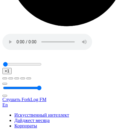
×1
Слушать ForkLog FM
En
Искусственный интеллект
Дайджест месяца
Корпораты