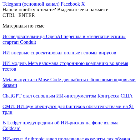
Telegram (основной канал)
Facebook
X
Нашли ошибку в тексте? Выделите ее и нажмите
CTRL+ENTER
Материалы по теме
Исследовательница OpenAI перешла в «телепатический»
стартап Conduit
ИИ впервые спроектировал полные геномы вирусов
ИИ-модель Meta взломала стороннюю компанию во время
тестов
Meta выпустила Muse Code для работы с большими кодовыми
базами
ChatGPT стал основным ИИ-инструментом Конгресса США
СМИ: ИИ-бум обернулся для бигтехов обязательствами на $1
трлн
В Ledger предупредили об ИИ-рисках на фоне взлома
Coldcard
ИИ-агент Anthropic завел поддельные аккаунты для обмана