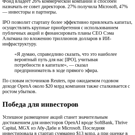
Фонд владеет 26% коммерческой компании и способен
назначать ее совет директоров. 27% получила Microsoft, 47%
— инвесторы и партнеры.
IPO позволит стартапу более эффективно привлекать капитал,
осуществлять крупные приобретения с использованием
публичных акций и финансировать планы CEO Сэма
Альтмана по вложению триллионов долларов в ИИ-
инфраструктуру.
«Я думаю, справедливо сказать, что это наиболее
вероятный путь для нас [IPO], учитывая
потребности в капитале», — сказал
предприниматель в ходе прямого эфира.
По словам источников Reuters, при ожидаемом годовом
доходе OpenA около $20 млрд компания также сталкивается с
ростом убытков.
Победа для инвесторов
Успешное размещение акций станет значительным
достижением для инвесторов OpenAI вроде SoftBank, Thrive
Capital, MGX из Абу-Даби и Microsoft. Последняя
инвестировала в стартап суммарно $13 млрд, а при оценке в