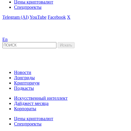
Цены криптовалют
Спецпроекты
Telegram (AI)
YouTube
Facebook
X
En
Новости
Лонгриды
Крипториум
Подкасты
Искусственный интеллект
Дайджест месяца
Корпораты
Цены криптовалют
Спецпроекты