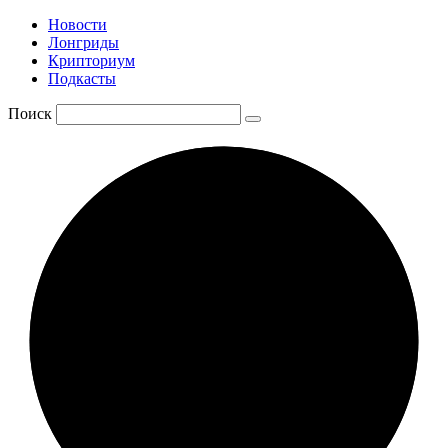
Новости
Лонгриды
Крипториум
Подкасты
Поиск