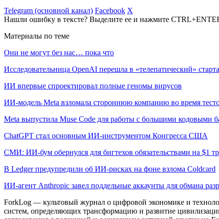
Telegram (основной канал)
Facebook
X
Нашли ошибку в тексте? Выделите ее и нажмите CTRL+ENTE
Материалы по теме
Они не могут без нас… пока что
Исследовательница OpenAI перешла в «телепатический» старта
ИИ впервые спроектировал полные геномы вирусов
ИИ-модель Meta взломала стороннюю компанию во время тест
Meta выпустила Muse Code для работы с большими кодовыми б
ChatGPT стал основным ИИ-инструментом Конгресса США
СМИ: ИИ-бум обернулся для бигтехов обязательствами на $1 т
В Ledger предупредили об ИИ-рисках на фоне взлома Coldcard
ИИ-агент Anthropic завел поддельные аккаунты для обмана раз
ForkLog — культовый журнал о цифровой экономике и технолог
систем, определяющих трансформацию и развитие цивилизаци