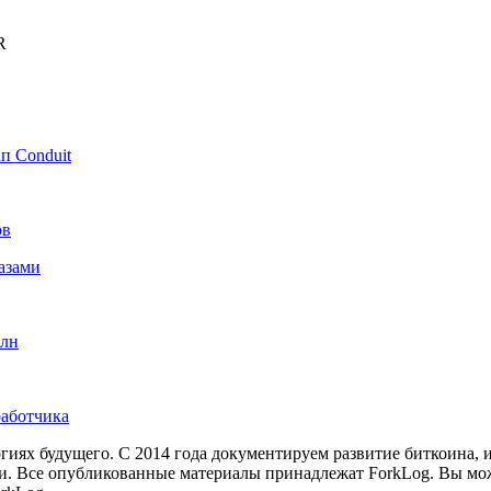
R
п Conduit
ов
азами
рлн
работчика
иях будущего. С 2014 года документируем развитие биткоина, 
и.
Все опубликованные материалы принадлежат ForkLog. Вы мож