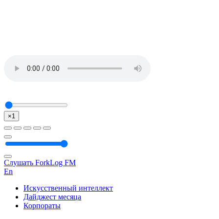
×1
Слушать ForkLog FM
En
Искусственный интеллект
Дайджест месяца
Корпораты