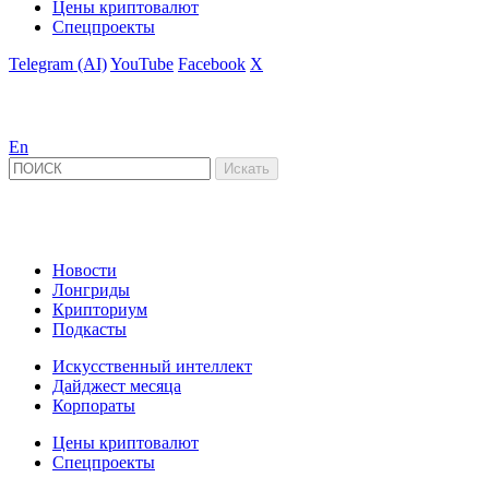
Цены криптовалют
Спецпроекты
Telegram (AI)
YouTube
Facebook
X
En
Новости
Лонгриды
Крипториум
Подкасты
Искусственный интеллект
Дайджест месяца
Корпораты
Цены криптовалют
Спецпроекты