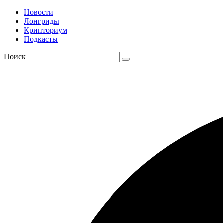
Новости
Лонгриды
Крипториум
Подкасты
Поиск