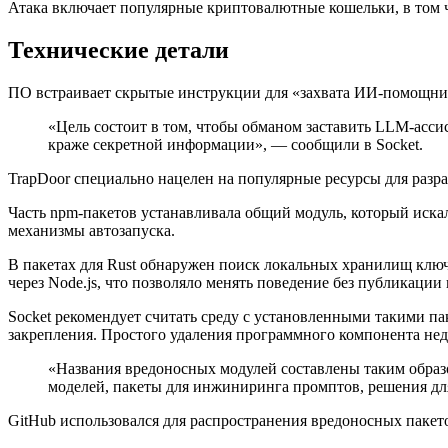
Атака включает популярные криптовалютные кошельки, в том числ
Технические детали
ПО встраивает скрытые инструкции для «захвата ИИ-помощник
«Цель состоит в том, чтобы обманом заставить
LLM
-асси
краже секретной информации», — сообщили в Socket.
TrapDoor специально нацелен на популярные ресурсы для разр
Часть npm-пакетов устанавливала общий модуль, который иска
механизмы автозапуска.
В пакетах для Rust обнаружен поиск локальных хранилищ клю
через Node.js, что позволяло менять поведение без публикации
Socket рекомендует считать среду с установленными такими п
закрепления. Простого удаления программного компонента нед
«Названия вредоносных модулей составлены таким образ
моделей, пакеты для инжиниринга промптов, решения для 
GitHub использовался для распространения вредоносных пакет