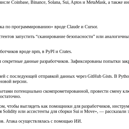
е Coinbase, Binance, Solana, Sui, Aptos и MetaMask, а также ин
а по программированию» вроде Claude и Cursor.
стентов запустить “сканирование безопасности” или аналогичн
аботчиков вроде
npm
, в
PyPI
и
Crates
.
л секретные данные разработчиков. Зафиксированы попытки закр
чей с последующей отправкой данных через
GitHub Gists
. В Pyth
 новой версии.
акетами потенциально скомпрометированной, провести смену кл
остаточно.
ом, чтобы выглядеть как помощники для разработчиков, инстру
Solidity или ассистенты для сборки Sui и Move», — рассказали 
ов. Атака осуществлялась с помощью ИИ.