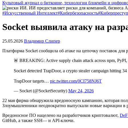
Культовый журнал о биткоине, технологии блокчейн и цифров
#Искусственный Интеллект
#Кибербезопасность
#Киберпресту
Socket выявила атаку на раз
25.05.2026
Владимир Слипер
Платформа Socket сообщила об атаке на цепочку поставок для
🚨 BREAKING: Active supply chain attack across npm, PyPI, a
Socket detected TrapDoor, a crypto stealer campaign hitting 34
TrapDoor targets…
pic.twitter.com/0CI758NJ6T
— Socket (@SocketSecurity)
May 24, 2026
22 мая фирма обнаружила вредоносную кампанию, которая получ
Злоумышленники неоднократно выпускали новые вариации в р
Вредоносное ПО нацелено на разработчиков криптовалют,
DeF
GitHub
, а также
SSH
— и
API
-ключи.