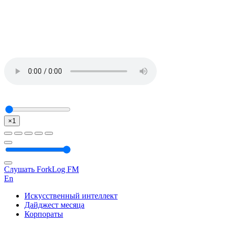
×1
Слушать ForkLog FM
En
Искусственный интеллект
Дайджест месяца
Корпораты