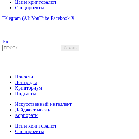
Цены криптовалют
Спецпроекты
Telegram (AI)
YouTube
Facebook
X
En
Новости
Лонгриды
Крипториум
Подкасты
Искусственный интеллект
Дайджест месяца
Корпораты
Цены криптовалют
Спецпроекты