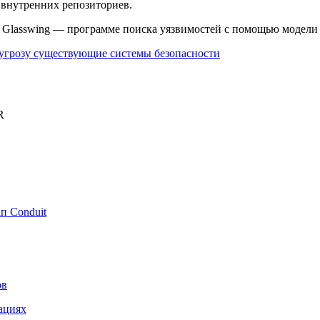
 внутренних репозиториев.
t Glasswing — программе поиска уязвимостей с помощью модели 
 угрозу существующие системы безопасности
R
п Conduit
ов
ациях