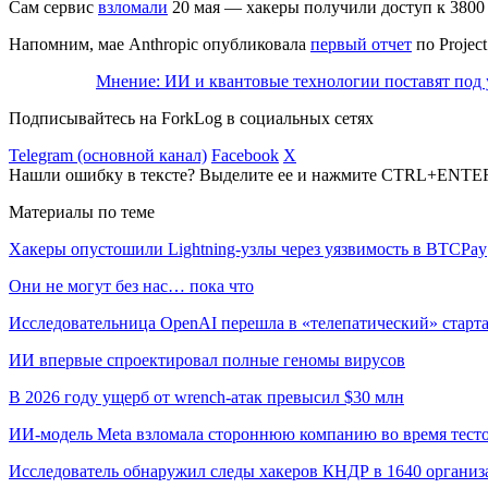
Сам сервис
взломали
20 мая — хакеры получили доступ к 3800
Напомним, мае Anthropic опубликовала
первый отчет
по Projec
Мнение: ИИ и квантовые технологии поставят под
Подписывайтесь на ForkLog в социальных сетях
Telegram (основной канал)
Facebook
X
Нашли ошибку в тексте? Выделите ее и нажмите CTRL+ENTE
Материалы по теме
Хакеры опустошили Lightning-узлы через уязвимость в BTCPay
Они не могут без нас… пока что
Исследовательница OpenAI перешла в «телепатический» старта
ИИ впервые спроектировал полные геномы вирусов
В 2026 году ущерб от wrench-атак превысил $30 млн
ИИ-модель Meta взломала стороннюю компанию во время тест
Исследователь обнаружил следы хакеров КНДР в 1640 организ