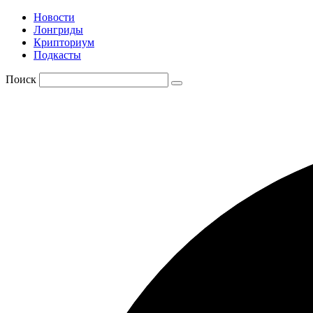
Новости
Лонгриды
Крипториум
Подкасты
Поиск