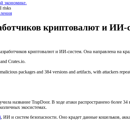
ой экономике.
пления
работчиков криптовалют и ИИ-
 разработчиков криптовалют и ИИ-систем. Она направлена на к
nd Crates.​io.
 malicious packages and 384 versions and artifacts, with attackers repe
ила название TrapDoor. В ходе атаки распространено более 34 
азличных экосистемах.
i
, ИИ и систем безопасности. Оно крадет данные кошельков, акк