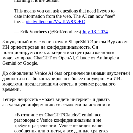
morning it is the default.
This means you can ask questions that need live/up to
date information from the web. The AI can now "see"
the…
pic.twitter.com/VwTsW8XeRQ
— Erik Voorhees (@ErikVoorhees)
July 18, 2024
Запущенный в мае основателем ShapeShift Эриком Вурхиcом
ИИ ориентирован на конфиденциальность. Он
позиционируется как альтернатива централизованным
моделям вроде ChatGPT от OpenAI, Claude от Anthropic и
Gemini от Google.
До обновления Venice AI был ограничен знаниями двухлетней
давности и слабо конкурировал с более популярными ИИ-
моделями, предлагающими ответы в режиме реального
времени.
Теперь нейросеть «может видеть интернет» и давать
актуальную информацию со ссылками на источники.
«В отличие от ChatGPT/Claude/Gemini, все
разговоры с Venice конфиденциальны и не
требуют разрешений. Venice не видит ваши
сообщения или ответы, а все данные хранятся