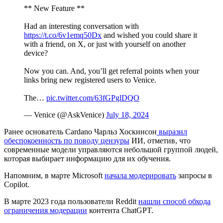
** New Feature **
Had an interesting conversation with
https://t.co/6v1emq50Dx
and wished you could share it
with a friend, on X, or just with yourself on another
device?
Now you can. And, you’ll get referral points when your
links bring new registered users to Venice.
The…
pic.twitter.com/63fGPglDQO
— Venice (@AskVenice)
July 18, 2024
Ранее основатель Cardano Чарльз Хоскинсон
выразил
обеспокоенность по поводу цензуры
ИИ, отметив, что
современные модели управляются небольшой группой людей,
которая выбирает информацию для их обучения.
Напомним, в марте Microsoft
начала модерировать
запросы в
Copilot.
В марте 2023 года пользователи Reddit
нашли способ обхода
ограничения модерации
контента ChatGPT.