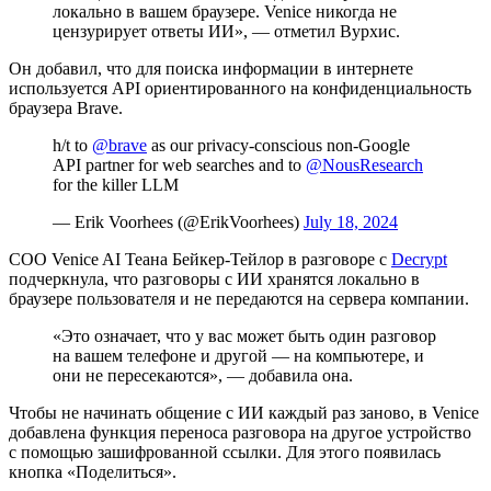
локально в вашем браузере. Venice никогда не
цензурирует ответы ИИ», — отметил Вурхиc.
Он добавил, что для поиска информации в интернете
используется
API
ориентированного на конфиденциальность
браузера Brave.
h/t to
@brave
as our privacy-conscious non-Google
API partner for web searches and to
@NousResearch
for the killer LLM
— Erik Voorhees (@ErikVoorhees)
July 18, 2024
COO
Venice AI Теана Бейкер-Тейлор в разговоре с
Decrypt
подчеркнула, что разговоры с ИИ хранятся локально в
браузере пользователя и не передаются на сервера компании.
«Это означает, что у вас может быть один разговор
на вашем телефоне и другой — на компьютере, и
они не пересекаются», — добавила она.
Чтобы не начинать общение с ИИ каждый раз заново, в Venice
добавлена функция переноса разговора на другое устройство
с помощью зашифрованной ссылки. Для этого появилась
кнопка «Поделиться».