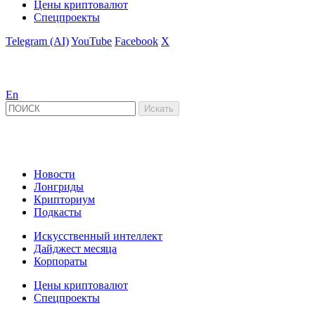
Цены криптовалют
Спецпроекты
Telegram (AI)
YouTube
Facebook
X
En
Новости
Лонгриды
Крипториум
Подкасты
Искусственный интеллект
Дайджест месяца
Корпораты
Цены криптовалют
Спецпроекты