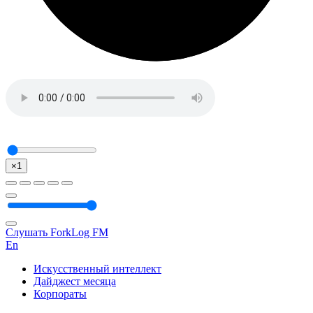
×1
Слушать ForkLog FM
En
Искусственный интеллект
Дайджест месяца
Корпораты