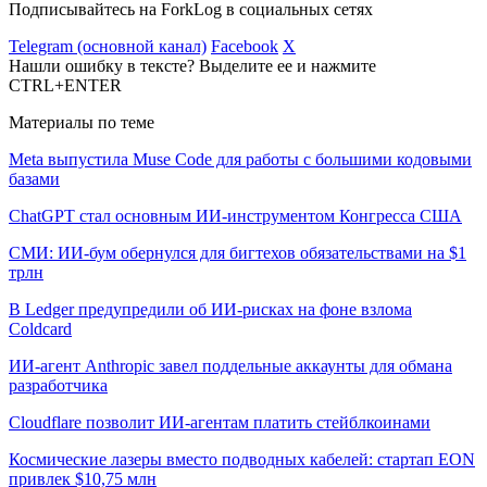
Подписывайтесь на ForkLog в социальных сетях
Telegram (основной канал)
Facebook
X
Нашли ошибку в тексте? Выделите ее и нажмите
CTRL+ENTER
Материалы по теме
Meta выпустила Muse Code для работы с большими кодовыми
базами
ChatGPT стал основным ИИ-инструментом Конгресса США
СМИ: ИИ-бум обернулся для бигтехов обязательствами на $1
трлн
В Ledger предупредили об ИИ-рисках на фоне взлома
Coldcard
ИИ-агент Anthropic завел поддельные аккаунты для обмана
разработчика
Cloudflare позволит ИИ-агентам платить стейблкоинами
Космические лазеры вместо подводных кабелей: стартап EON
привлек $10,75 млн