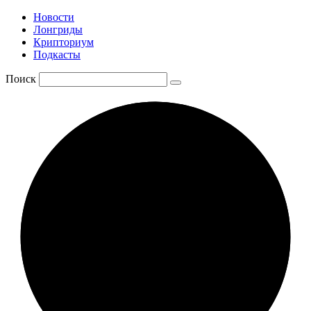
Новости
Лонгриды
Крипториум
Подкасты
Поиск