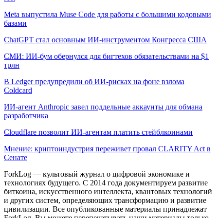
Meta выпустила Muse Code для работы с большими кодовыми
базами
ChatGPT стал основным ИИ-инструментом Конгресса США
СМИ: ИИ-бум обернулся для бигтехов обязательствами на $1
трлн
В Ledger предупредили об ИИ-рисках на фоне взлома
Coldcard
ИИ-агент Anthropic завел поддельные аккаунты для обмана
разработчика
Cloudflare позволит ИИ-агентам платить стейблкоинами
Мнение: криптоиндустрия переживет провал CLARITY Act в
Сенате
ForkLog — культовый журнал о цифровой экономике и
технологиях будущего. С 2014 года документируем развитие
биткоина, искусственного интеллекта, квантовых технологий
и других систем, определяющих трансформацию и развитие
цивилизации.
Все опубликованные материалы принадлежат
ForkLog. Вы можете перепечатывать наши материалы только