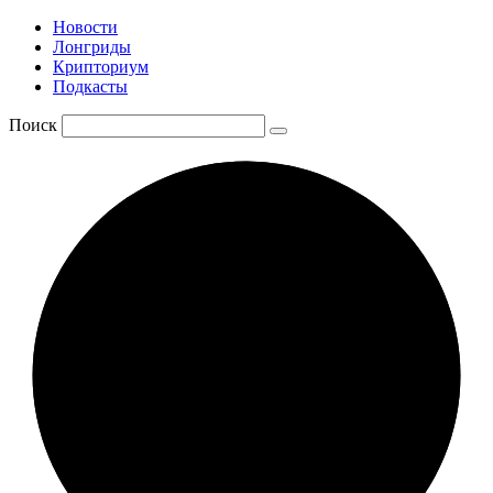
Новости
Лонгриды
Крипториум
Подкасты
Поиск