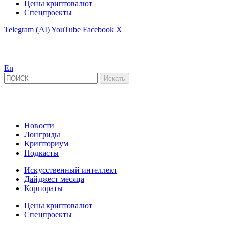
Цены криптовалют
Спецпроекты
Telegram (AI)
YouTube
Facebook
X
En
Новости
Лонгриды
Крипториум
Подкасты
Искусственный интеллект
Дайджест месяца
Корпораты
Цены криптовалют
Спецпроекты