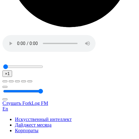
×1
Слушать ForkLog FM
En
Искусственный интеллект
Дайджест месяца
Корпораты