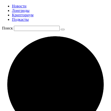
Новости
Лонгриды
Крипториум
Подкасты
Поиск