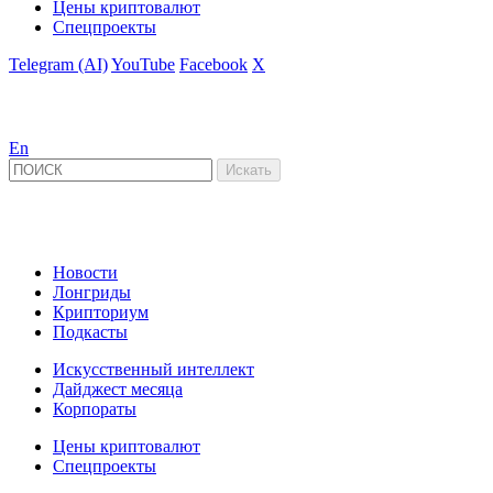
Цены криптовалют
Спецпроекты
Telegram (AI)
YouTube
Facebook
X
En
Новости
Лонгриды
Крипториум
Подкасты
Искусственный интеллект
Дайджест месяца
Корпораты
Цены криптовалют
Спецпроекты