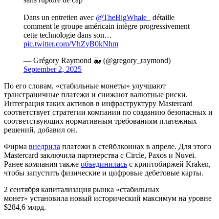
Dans un entretien avec
@TheBigWhale_
détaille
comment le groupe américain intègre progressivement
cette technologie dans son…
pic.twitter.com/VhZyB0kNhm
— Grégory Raymond 🐳 (@gregory_raymond)
September 2, 2025
По его словам, «стабильные монеты» улучшают
трансграничные платежи и снижают валютные риски.
Интеграция таких активов в инфраструктуру Mastercard
соответствует стратегии компании по созданию безопасных и
соответствующих нормативным требованиям платежных
решений, добавил он.
Фирма
внедрила
платежи в стейблкоинах в апреле. Для этого
Mastercard заключила партнерства с Circle, Paxos и Nuvei.
Ранее компания также
объединилась
с криптобиржей Kraken,
чтобы запустить физические и цифровые дебетовые карты.
2 сентября капитализация рынка «стабильных
монет» установила новый исторический максимум на уровне
$284,6 млрд.