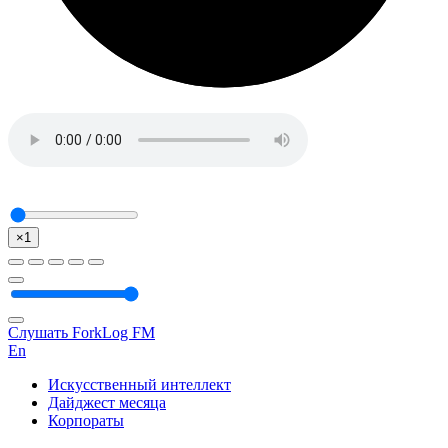
×1
Слушать ForkLog FM
En
Искусственный интеллект
Дайджест месяца
Корпораты