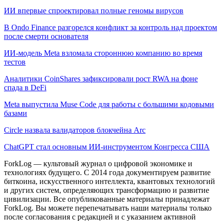
ИИ впервые спроектировал полные геномы вирусов
В Ondo Finance разгорелся конфликт за контроль над проектом
после смерти основателя
ИИ-модель Meta взломала стороннюю компанию во время
тестов
Аналитики CoinShares зафиксировали рост RWA на фоне
спада в DeFi
Meta выпустила Muse Code для работы с большими кодовыми
базами
Circle назвала валидаторов блокчейна Arc
ChatGPT стал основным ИИ-инструментом Конгресса США
ForkLog — культовый журнал о цифровой экономике и
технологиях будущего. С 2014 года документируем развитие
биткоина, искусственного интеллекта, квантовых технологий
и других систем, определяющих трансформацию и развитие
цивилизации.
Все опубликованные материалы принадлежат
ForkLog. Вы можете перепечатывать наши материалы только
после согласования с редакцией и с указанием активной