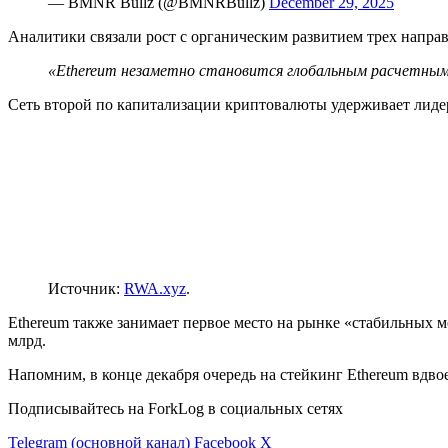
— BMNR Bullz (@BMNRBullz)
December 29, 2025
Аналитики связали рост с органическим развитием трех напра
«Ethereum незаметно становится глобальным расчетным
Сеть второй по капитализации криптовалюты удерживает лиде
Источник:
RWA.xyz
.
Ethereum также занимает первое место на рынке «стабильных 
млрд.
Напомним, в конце декабря очередь на стейкинг Ethereum вдво
Подписывайтесь на ForkLog в социальных сетях
Telegram (основной канал)
Facebook
X