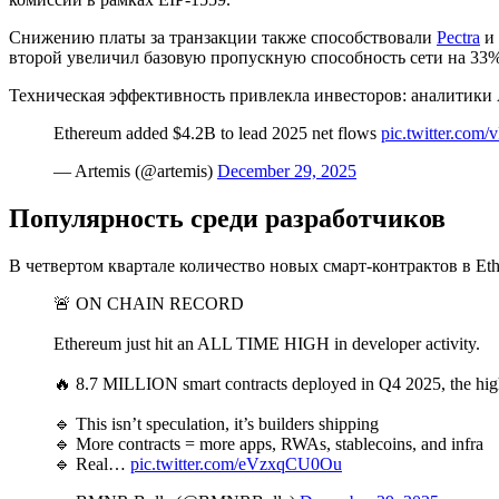
Снижению платы за транзакции также способствовали
Pectra
и
второй увеличил базовую пропускную способность сети на 33%,
Техническая эффективность привлекла инвесторов: аналитики A
Ethereum added $4.2B to lead 2025 net flows
pic.twitter.co
— Artemis (@artemis)
December 29, 2025
Популярность среди разработчиков
В четвертом квартале количество новых смарт-контрактов в Et
🚨 ON CHAIN RECORD
Ethereum just hit an ALL TIME HIGH in developer activity.
🔥 8.7 MILLION smart contracts deployed in Q4 2025, the high
🔹 This isn’t speculation, it’s builders shipping
🔹 More contracts = more apps, RWAs, stablecoins, and infra
🔹 Real…
pic.twitter.com/eVzxqCU0Ou