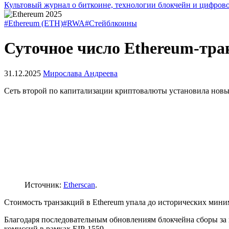
Культовый журнал о биткоине, технологии блокчейн и цифров
#Ethereum (ETH)
#RWA
#Стейблкоины
Суточное число Ethereum-тра
31.12.2025
Мирослава Андреева
Сеть второй по капитализации криптовалюты установила новый
Источник:
Etherscan
.
Стоимость транзакций в Ethereum упала до исторических миним
Благодаря последовательным обновлениям блокчейна сборы за
комиссий в рамках
EIP
-1559.