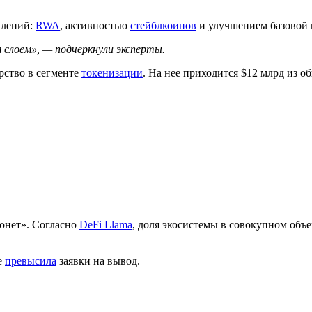
влений:
RWA
, активностью
стейблкоинов
и улучшением базовой
 слоем», — подчеркнули эксперты.
рство в сегменте
токенизации
. На нее приходится $12 млрд из о
монет». Согласно
DeFi Llama
, доля экосистемы в совокупном объ
е
превысила
заявки на вывод.