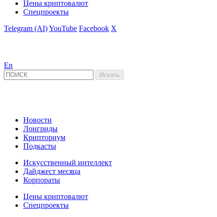
Цены криптовалют
Спецпроекты
Telegram (AI)
YouTube
Facebook
X
En
Новости
Лонгриды
Крипториум
Подкасты
Искусственный интеллект
Дайджест месяца
Корпораты
Цены криптовалют
Спецпроекты