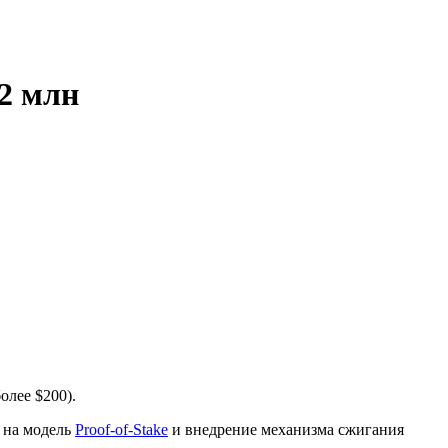
2 млн
олее $200).
 на модель
Proof-of-Stake
и внедрение механизма сжигания