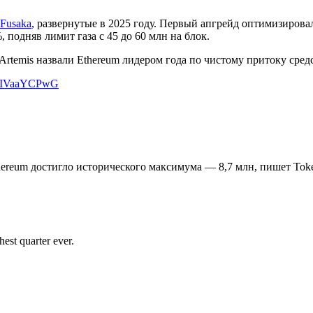
Fusaka
, развернутые в 2025 году. Первый апгрейд оптимизиров
 подняв лимит газа с 45 до 60 млн на блок.
rtemis назвали Ethereum лидером года по чистому притоку средс
m/vIVaaYCPwG
hereum достигло исторического максимума — 8,7 млн, пишет Toke
est quarter ever.