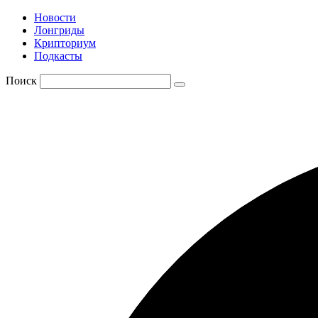
Новости
Лонгриды
Крипториум
Подкасты
Поиск