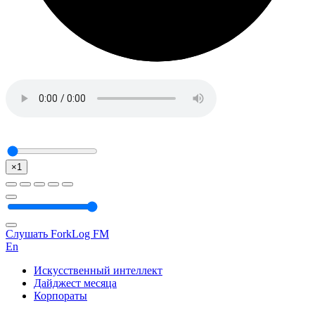
×1
Слушать ForkLog FM
En
Искусственный интеллект
Дайджест месяца
Корпораты