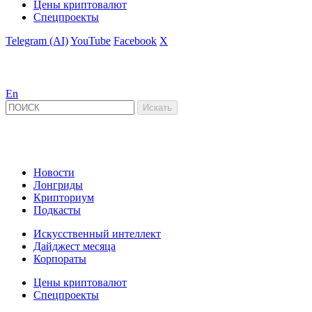
Цены криптовалют
Спецпроекты
Telegram (AI)
YouTube
Facebook
X
En
Новости
Лонгриды
Крипториум
Подкасты
Искусственный интеллект
Дайджест месяца
Корпораты
Цены криптовалют
Спецпроекты