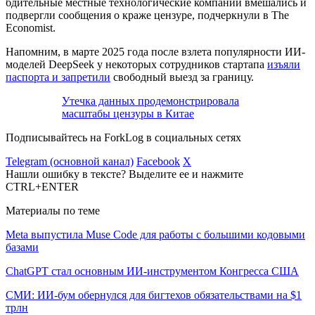
бдительные местные технологические компании вмешались и
подвергли сообщения о краже цензуре, подчеркнули в The
Economist.
Напомним, в марте 2025 года после взлета популярности ИИ-
моделей DeepSeek у некоторых сотрудников стартапа
изъяли
паспорта и запретили
свободный выезд за границу.
Утечка данных продемонстрировала
масштабы цензуры в Китае
Подписывайтесь на ForkLog в социальных сетях
Telegram (основной канал)
Facebook
X
Нашли ошибку в тексте? Выделите ее и нажмите
CTRL+ENTER
Материалы по теме
Meta выпустила Muse Code для работы с большими кодовыми
базами
ChatGPT стал основным ИИ-инструментом Конгресса США
СМИ: ИИ-бум обернулся для бигтехов обязательствами на $1
трлн