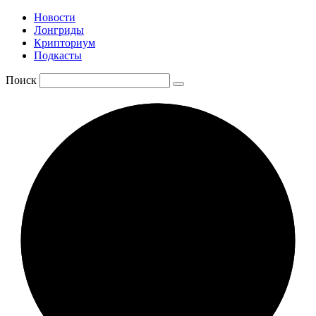
Новости
Лонгриды
Крипториум
Подкасты
Поиск