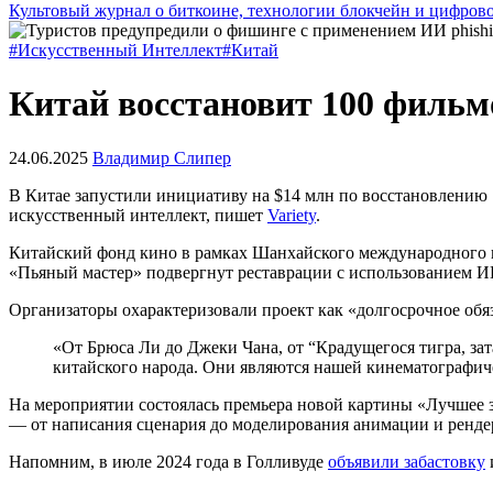
Культовый журнал о биткоине, технологии блокчейн и цифров
#Искусственный Интеллект
#Китай
Китай восстановит 100 фильм
24.06.2025
Владимир Слипер
В Китае запустили инициативу на $14 млн по восстановлению 
искусственный интеллект, пишет
Variety
.
Китайский фонд кино в рамках Шанхайского международного к
«Пьяный мастер» подвергнут реставрации с использованием ИИ
Организаторы охарактеризовали проект как «долгосрочное обя
«От Брюса Ли до Джеки Чана, от “Крадущегося тигра, з
китайского народа. Они являются нашей кинематографич
На мероприятии состоялась премьера новой картины «Лучшее за
— от написания сценария до моделирования анимации и ренде
Напомним, в июле 2024 года в Голливуде
объявили забастовку