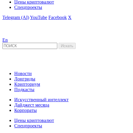
Цены криптовалют
Спецпроекты
Telegram (AI)
YouTube
Facebook
X
En
Новости
Лонгриды
Крипториум
Подкасты
Искусственный интеллект
Дайджест месяца
Корпораты
Цены криптовалют
Спецпроекты