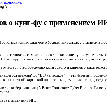
ой экономике.
ов о кунг-фу с применением И
100 классических фильмов о боевых искусствах с участием Брюс
инофестиваля объявил о проекте «Наследие кунг-фу». Работы «
. Планируется улучшение качества изображения и звука с сохр
зательство по возрождению культурного и кинематографического
атаившегося дракона” до “Войны волков” — эти фильмы продемо
еской визитной карточкой для всего мира», — заявил председат
втра: киберграница» (A Better Tomorrow: Cyber Border). На вс
ринга.
из-за применения ИИ.