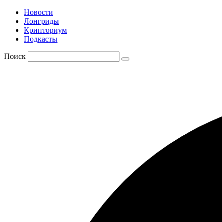
Новости
Лонгриды
Крипториум
Подкасты
Поиск