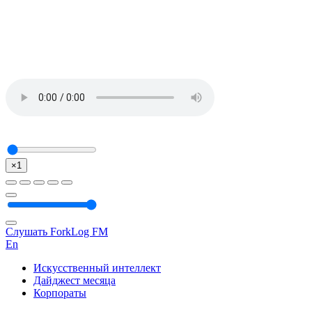
×1
Слушать ForkLog FM
En
Искусственный интеллект
Дайджест месяца
Корпораты