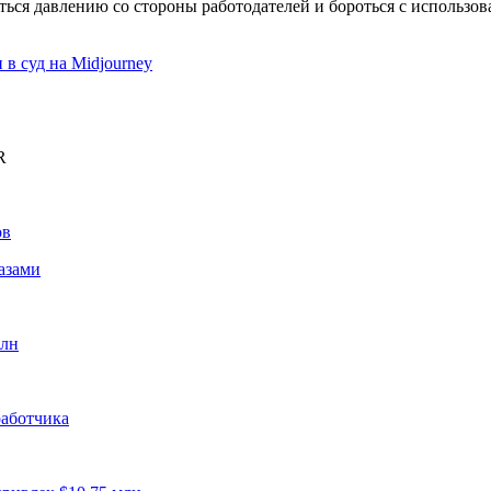
ться давлению со стороны работодателей и бороться с использ
 в суд на Midjourney
R
ов
азами
рлн
работчика