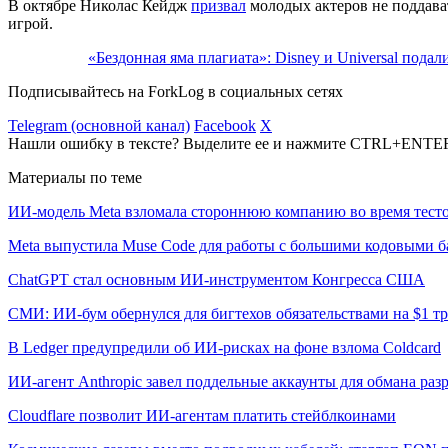
В октябре Николас Кейдж
призвал
молодых актеров не поддава
игрой.
«Бездонная яма плагиата»: Disney и Universal подали
Подписывайтесь на ForkLog в социальных сетях
Telegram (основной канал)
Facebook
X
Нашли ошибку в тексте? Выделите ее и нажмите CTRL+ENTE
Материалы по теме
ИИ-модель Meta взломала стороннюю компанию во время тест
Meta выпустила Muse Code для работы с большими кодовыми б
ChatGPT стал основным ИИ-инструментом Конгресса США
СМИ: ИИ-бум обернулся для бигтехов обязательствами на $1 т
В Ledger предупредили об ИИ-рисках на фоне взлома Coldcard
ИИ-агент Anthropic завел поддельные аккаунты для обмана раз
Cloudflare позволит ИИ-агентам платить стейблкоинами