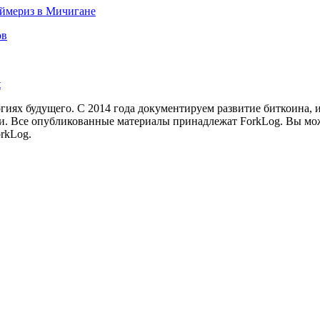
аймериз в Мичигане
ов
t
иях будущего. С 2014 года документируем развитие биткоина, 
и.
Все опубликованные материалы принадлежат ForkLog. Вы мож
rkLog.