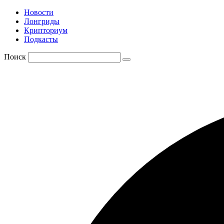
Новости
Лонгриды
Крипториум
Подкасты
Поиск