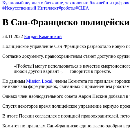
Культовый журнал о биткоине, технологии блокчейн и цифров
#Искусственный Интеллект
#роботы
#США
В Сан-Франциско полицейски
24.11.2022
Богдан Каминский
Полицейское управление Сан-Франциско разработало новую по
Согласно документу, правоохранителям станет доступно оружи
«[Роботы] могут использоваться в качестве смертоносно
любой другой вариант», — говорится в проекте.
По данным
Mission Local
, члены Комитета по правилам городс
не включала формулировок, связанных с применением роботам
Однако член наблюдательного совета Аарон Пескин добавил в 
Спустя некоторое время полицейское управление вернуло проек
В итоге Пескин согласился с позицией правоохранителей, пот
Комитет по правилам Сан-Франциско единогласно одобрил верс