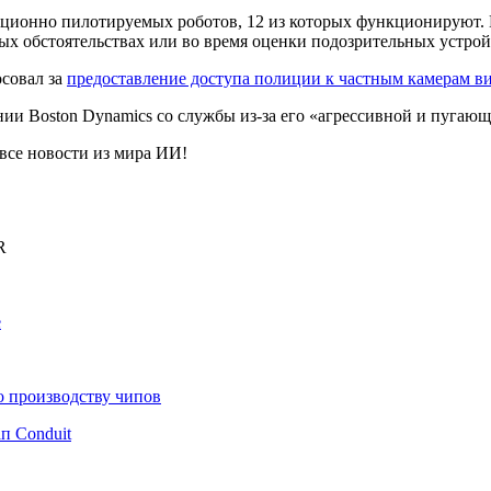
ционно пилотируемых роботов, 12 из которых функционируют. 
х обстоятельствах или во время оценки подозрительных устрой
осовал за
предоставление доступа полиции к частным камерам в
ии Boston Dynamics со службы из-за его «агрессивной и пугаю
се новости из мира ИИ!
R
е
по производству чипов
п Conduit