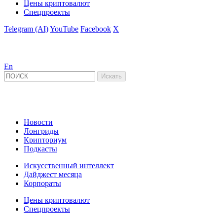
Цены криптовалют
Спецпроекты
Telegram (AI)
YouTube
Facebook
X
En
Новости
Лонгриды
Крипториум
Подкасты
Искусственный интеллект
Дайджест месяца
Корпораты
Цены криптовалют
Спецпроекты