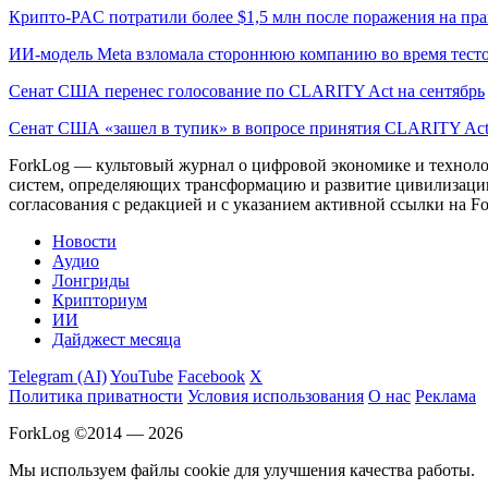
Крипто-PAC потратили более $1,5 млн после поражения на пр
ИИ-модель Meta взломала стороннюю компанию во время тест
Сенат США перенес голосование по CLARITY Act на сентябрь
Сенат США «зашел в тупик» в вопросе принятия CLARITY Ac
ForkLog — культовый журнал о цифровой экономике и технолог
систем, определяющих трансформацию и развитие цивилизаци
согласования с редакцией и с указанием активной ссылки на Fo
Новости
Аудио
Лонгриды
Крипториум
ИИ
Дайджест месяца
Telegram (AI)
YouTube
Facebook
X
Политика приватности
Условия использования
О нас
Реклама
ForkLog ©2014 — 2026
Мы используем файлы cookie для улучшения качества работы.