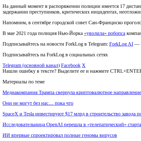
На данный момент в распоряжении полиции имеется 17 дистан
задержании преступников, критических инцидентах, неотложны
Напомним, в сентябре городской совет Сан-Франциско прогол
В мае 2021 года полиция Нью-Йорка
«уволила» робопса
компан
Подписывайтесь на новости ForkLog в Telegram:
ForkLog AI
— в
Подписывайтесь на ForkLog в социальных сетях
Telegram (основной канал)
Facebook
X
Нашли ошибку в тексте? Выделите ее и нажмите CTRL+ENTE
Материалы по теме
Медиакомпания Трампа свернула криптовалютное направлени
Они не могут без нас… пока что
SpaceX и Tesla инвестируют $17 млрд в строительство завода 
Исследовательница OpenAI перешла в «телепатический» старта
ИИ впервые спроектировал полные геномы вирусов