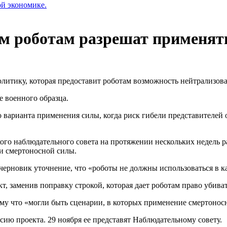
ой экономике.
м роботам разрешат применят
литику, которая предоставит роботам возможность нейтрализов
е военного образца.
го варианта применения силы, когда риск гибели представителе
кого наблюдательного совета на протяжении нескольких недель 
и смертоносной силы.
черновик уточнение, что «роботы не должны использоваться в к
т, заменив поправку строкой, которая дает роботам право убива
ому что «могли быть сценарии, в которых применение смертоно
ию проекта. 29 ноября ее представят Наблюдательному совету.