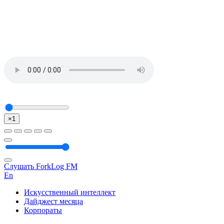
×1
Слушать ForkLog FM
En
Искусственный интеллект
Дайджест месяца
Корпораты