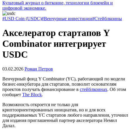
Культовый журнал о биткоине, технологии блокчейн и
цифровой экономике.
#USD Coin (USDC)
#Венчурные инвестиции
#Стейблкоины
Акселератор стартапов Y
Combinator интегрирует
USDC
03.02.2026
Роман Петров
Венчурный фонд Y Combinator (YC), работающий по модели
бизнес-инкубатора для стартапов, позволит основателям
проектов получать финансирование в
стейблкоинах
. Об этом
сообщает
The Block
.
Возможность откроется не только для
криптоориентированных инициатив, но и для всех
поддерживаемых YC стартапов любого направления, уточнил
для издания
приглашенный партнер
акселератора Немил
Далал.