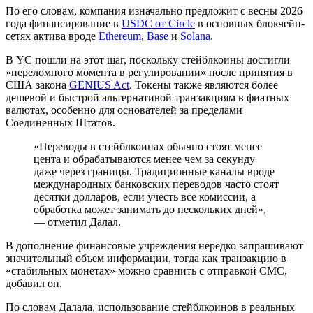
По его словам, компания изначально предложит с весны 2026
года финансирование в
USDC от Circle
в основных блокчейн-
сетях актива вроде
Ethereum
,
Base
и
Solana
.
В YC пошли на этот шаг, поскольку стейблкоины достигли
«переломного момента в регулировании» после принятия в
США закона
GENIUS Act
. Токены также являются более
дешевой и быстрой альтернативой транзакциям в фиатных
валютах, особенно для основателей за пределами
Соединенных Штатов.
«Переводы в стейблкоинах обычно стоят менее
цента и обрабатываются менее чем за секунду
даже через границы. Традиционные каналы вроде
международных банковских переводов часто стоят
десятки долларов, если учесть все комиссии, а
обработка может занимать до нескольких дней»,
— отметил Далал.
В дополнение финансовые учреждения нередко запрашивают
значительный объем информации, тогда как транзакцию в
«стабильных монетах» можно сравнить с отправкой СМС,
добавил он.
По словам Далала, использование стейблкоинов в реальных