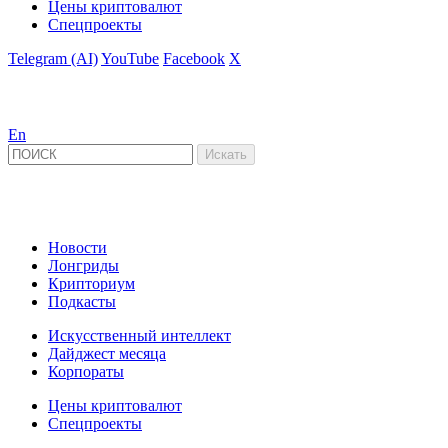
Цены криптовалют
Спецпроекты
Telegram (AI)
YouTube
Facebook
X
En
Новости
Лонгриды
Крипториум
Подкасты
Искусственный интеллект
Дайджест месяца
Корпораты
Цены криптовалют
Спецпроекты