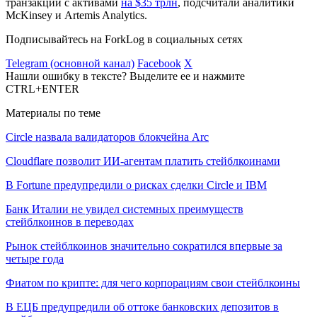
транзакций с активами
на $35 трлн
, подсчитали аналитики
McKinsey и Artemis Analytics.
Подписывайтесь на ForkLog в социальных сетях
Telegram (основной канал)
Facebook
X
Нашли ошибку в тексте? Выделите ее и нажмите
CTRL+ENTER
Материалы по теме
Circle назвала валидаторов блокчейна Arc
Cloudflare позволит ИИ-агентам платить стейблкоинами
В Fortune предупредили о рисках сделки Circle и IBM
Банк Италии не увидел системных преимуществ
стейблкоинов в переводах
Рынок стейблкоинов значительно сократился впервые за
четыре года
Фиатом по крипте: для чего корпорациям свои стейблкоины
В ЕЦБ предупредили об оттоке банковских депозитов в