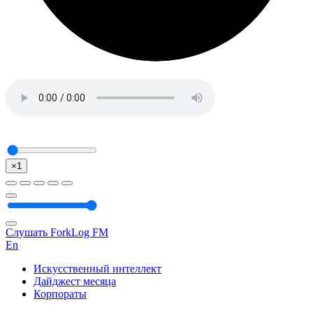
×1
Слушать ForkLog FM
En
Искусственный интеллект
Дайджест месяца
Корпораты