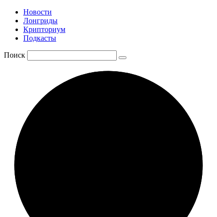
Новости
Лонгриды
Крипториум
Подкасты
Поиск