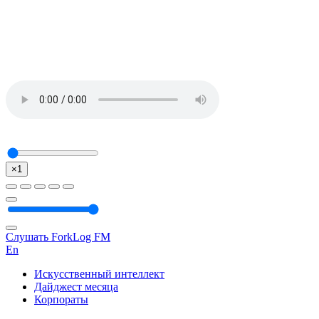
×1
Слушать ForkLog FM
En
Искусственный интеллект
Дайджест месяца
Корпораты