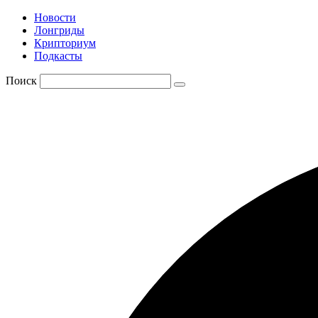
Новости
Лонгриды
Крипториум
Подкасты
Поиск