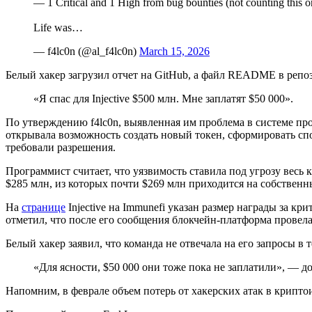
— 1 Critical and 1 High from bug bounties (not counting this o
Life was…
— f4lc0n (@al_f4lc0n)
March 15, 2026
Белый хакер загрузил отчет на GitHub, а файл README в репо
«Я спас для Injective $500 млн. Мне заплатят $50 000».
По утверждению f4lc0n, выявленная им проблема в системе пр
открывала возможность создать новый токен, сформировать спо
требовали разрешения.
Программист считает, что уязвимость ставила под угрозу весь
$285 млн, из которых почти $269 млн приходится на собственн
На
странице
Injective на Immunefi указан размер награды за к
отметил, что после его сообщения блокчейн-платформа провел
Белый хакер заявил, что команда не отвечала на его запросы в 
«Для ясности, $50 000 они тоже пока не заплатили», — д
Напомним, в феврале объем потерь от хакерских атак в крипт