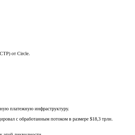
CTP) от Circle.
.
ьную платежную инфраструктуру.
ировал с обработанным потоком в размере $18,3 трлн.
п к этой ликвидности.