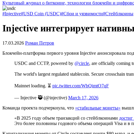
Культовый журнал о биткоине, технологии блокчейн и цифров
#Injective
#USD Coin (USDC)
#Сбои и уязвимости
#Стейблкоины
Injective интегрирует нативн
17.03.2026
Роман Петров
Блокчейн-платформа первого уровня Injective анонсировала п
USDC and CCTP, powered by
@circle
, are officially coming t
The world's largest regulated stablecoin. Secure crosschain transf
Mainnet loading. ⏳
pic.twitter.com/WbQimtO7qF
— Injective 🥷 (@injective)
March 17, 2026
Команда проекта подчеркнула, что
«стабильные монеты»
вышли
«В 2025 году объем транзакций со стейблкоинами
достиг
Это более половины годового объема операций Visa и в пя
Капитализация монеты от Circle составляет почти $80 млрд, и е