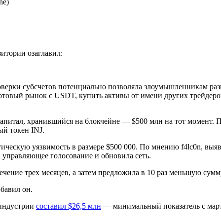
ne)
зитории озаглавил:
оверки субсчетов потенциально позволяла злоумышленникам раз
товый рынок с USDT, купить активы от имени других трейдеров 
 капитал, хранившийся на блокчейне — $500 млн на тот момент.
ый токен INJ.
ритическую уязвимость в размере $500 000. По мнению f4lc0n, вы
а управляющее голосование и обновила сеть.
течение трех месяцев, а затем предложила в 10 раз меньшую сумм
обавил он.
оиндустрии
составил $26,5 млн
— минимальный показатель с марта