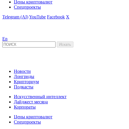
Цены криптовалют
Спецпроекты
Telegram (AI)
YouTube
Facebook
X
En
Новости
Лонгриды
Крипториум
Подкасты
Искусственный интеллект
Дайджест месяца
Корпораты
Цены криптовалют
Спецпроекты