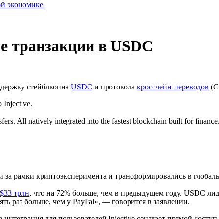
ой экономике.
ые транзакции в USDC
оддержку стейблкоина
USDC
и протокола
кроссчейн-переводов
(C
o Injective.
ers. All natively integrated into the fastest blockchain built for finance
 за рамки криптоэксперимента и трансформировались в глобал
 $33 трлн
, что на 72% больше, чем в предыдущем году. USDC лид
ть раз больше, чем у PayPal», — говорится в заявлении.
е интеграция для пользователей Injective означает прямой досту