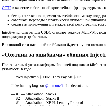
CCTP
в качестве собственной кроссчейн-инфраструктуры эмит
беспрепятственно перемещать стейблкоин между поддер
совершать переводы с практически мгновенной финализа
создавать приложения для межсетевой регистрации, торг
Injective использует для USDC стандарт токенов MultiVM с п
подчеркнули разработчики.
В основной сети нативный стейблкоин будет запущен поэтапно
«Охотник за ошибками» обвинил Injecti
Пользователь баунти-платформы Immunefi под ником f4lc0n за
уязвимость в коде.
I Saved Injective's $500M. They Pay Me $50K.
I like hunting bugs on
@immunefi
. I'm decent at it.
— #1 — Attackathon | Stacks
— #2 — Attackathon | Stacks II
— #1 — Attackathon | XRPL Lending Protocol